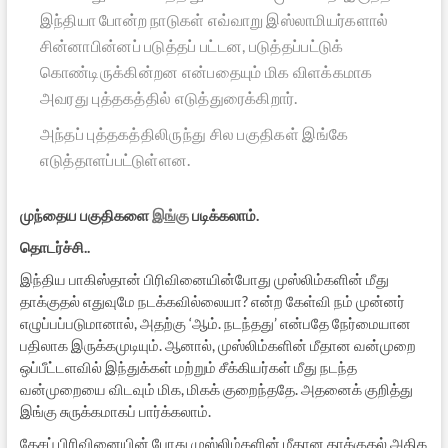
இந்தியா போன்ற நாடுகள் எவ்வாறு இஸ்லாமியர்களால்
சின்னாபின்னப் படுத்தப் பட்டன, படுத்தப்பட்டுக்
கொண்டிருக்கின்றன என்பதையும் மிக விளக்கமாக
அவரது புத்தகத்தில் எடுத்துரைக்கிறார்.
அந்தப் புத்தகத்திலிருந்து சில பகுதிகள் இங்கே
எடுத்தாளப்பட்டுள்ளன.
முந்தைய பகுதிகளை
இங்கு
படிக்கலாம்.
தொடர்ச்சி..
இந்திய பாகிஸ்தான் பிரிவினையின்போது முஸ்லிம்களின் மீது
தாக்குதல் எதுவுமே நடக்கவில்லையா? என்ற கேள்வி நம் முன்னர்
எழுப்பப்படுமானால், அதற்கு ‘ஆம். நடந்தது’ என்பதே நேர்மையான
பதிலாக இருக்கமுடியும். ஆனால், முஸ்லிம்களின் மீதான வன்முறை
ஒப்பீட்டளவில் இந்துக்கள் மற்றும் சீக்கியர்கள் மீது நடந்த
வன்முறையை விடவும் மிக, மிகக் குறைந்ததே. அதனைக் குறித்து
இங்கு சுருக்கமாகப் பார்க்கலாம்.
தேசப் பிரிவினையின் போது முஸ்லிம்களின் மீதான தாக்குதல் அதிக