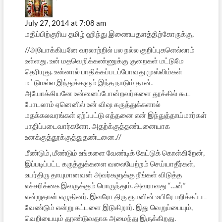
July 27, 2014 at 7:08 am
மதிப்பிற்குரிய தமிழ் ஹிந்து இணையதளத்திற்கோருக்கு,
//அயோக்கியனே வரலாற்றில் பல நல்ல குறிப்புகளெல்லாம்
உள்ளது. உன் மதவெறிக்கண்ணுக்கு குறைகள் மட்டுமே
தெரியுது. உன்னால் பாதிக்கப்படப்போவது முஸ்லிம்கள்
மட்டுமல்ல இந்துக்களும் இந்த நாடும் தான்.
அயோக்கியனே உன்னைப்போன்றவர்களை தூக்கில் கூட
போடலாம் ஏனெனில் உன் விஷ கருத்துக்களால்
மதக்கலவரங்கள் ஏற்ப்பட்டு எத்தனை என் இந்துத்தாய்மார்கள்
பாதிப்படைவார்களோ. அதற்க்குத்தண்டனையாக
உனக்குத்தூக்குத்துதண்டனை.//
மீண்டும், மீண்டும் உங்களை வேண்டிக் கேட்டுக் கொள்கிறேன்,
இப்படிப்பட்ட கருத்துக்களை வலையேற்றம் செய்யாதீர்கள்,
உயர்திரு தாயுமானவன் அவர்களுக்கு நீங்கள் விடுத்த
எச்சரிக்கை இவருக்கும் பொருந்தும். அவராவது “…ன்”
என்றுதான் எழுதினர். இவரோ திரு ரூபனின் உயிரே பறிக்கப்பட
வேண்டும் என்று கட்டளை இடுகிறார். இது வெறுப்பையும்,
வெறியையும் தூண்டுவதாக அமைந்து இருக்கிறது.