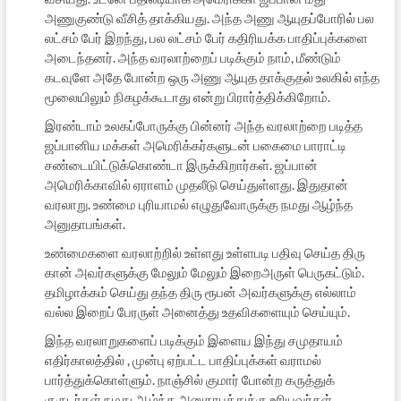
அணுகுண்டு வீசித் தாக்கியது. அந்த அணு ஆயுதப்போரில் பல
லட்சம் பேர் இறந்து, பல லட்சம் பேர் கதிரியக்க பாதிப்புக்களை
அடைந்தனர். அந்த வரலாற்றைப் படிக்கும் நாம், மீண்டும்
கடவுளே அதே போன்ற ஒரு அணு ஆயுத தாக்குதல் உலகில் எந்த
மூலையிலும் நிகழக்கூடாது என்று பிரார்த்திக்கிறோம்.
இரண்டாம் உலகப்போருக்கு பின்னர் அந்த வரலாற்றை படித்த
ஜப்பானிய மக்கள் அமெரிக்கர்களுடன் பகைமை பாராட்டி
சண்டையிட்டுக்கொண்டா இருக்கிறார்கள். ஜப்பான்
அமெரிக்காவில் ஏராளம் முதலீடு செய்துள்ளது. இதுதான்
வரலாறு. உண்மை புரியாமல் எழுதுவோருக்கு நமது ஆழ்ந்த
அனுதாபங்கள்.
உண்மைகளை வரலாற்றில் உள்ளது உள்ளபடி பதிவு செய்த திரு
கான் அவர்களுக்கு மேலும் மேலும் இறைஅருள் பெருகட்டும்.
தமிழாக்கம் செய்து தந்த திரு ரூபன் அவர்களுக்கு எல்லாம்
வல்ல இறைப் பேரருள் அனைத்து உதவிகளையும் செய்யும்.
இந்த வரலாறுகளைப் படிக்கும் இளைய இந்து சமுதாயம்
எதிர்காலத்தில் , முன்பு ஏற்பட்ட பாதிப்புக்கள் வராமல்
பார்த்துக்கொள்ளும். நாஞ்சில் குமார் போன்ற கருத்துக்
குருடர்கள் நமது ஆழ்ந்த அனுதாபத்துக்கு உரியவர்கள்.