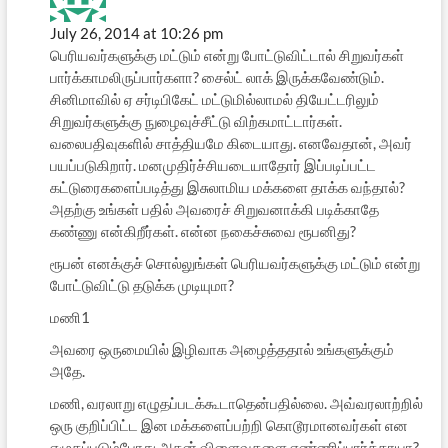
July 26, 2014 at 10:26 pm
பெரியவர்களுக்கு மட்டும் என்று போட்டுவிட்டால் சிறுவர்கள்
பார்க்காமலிருப்பார்களா? சைல்ட் லாக் இருக்கவேண்டும்.
சினிமாவில் ஏ சர்டிபிகேட் மட்டுமில்லாமல் தியேட்டரிலும்
சிறுவர்களுக்கு நுழைவுச்சீட்டு விற்கமாட்டார்கள்.
வலைபதிவுகளில் சாத்தியமே கிடையாது. எனவேதான், அவர்
பயப்படுகிறார். மனமுதிர்ச்சியடையாதோர் இப்படிப்பட்ட
கட்டுரைகளைப்படித்து இசுலாமிய மக்களை தாக்க வந்தால்?
அதற்கு உங்கள் பதில் அவரைச் சிறுவனாக்கி படிக்காதே
கண்ணு என்கிறீர்கள். என்ன நகைச்சுவை ரூபனிது?
ரூபன் எனக்குச் சொல்லுங்கள் பெரியவர்களுக்கு மட்டும் என்று
போட்டுவிட்டு தடுக்க முடியுமா?
மணி1
அவரை ஒருமையில் இழிவாக அழைத்ததால் உங்களுக்கும்
அதே.
மணி, வரலாறு எழுதப்படக்கூடாதென்பதில்லை. அவ்வரலாற்றில்
ஒரு குறிப்பிட்ட இன மக்களைப்பற்றி கொடூரமானவர்கள் என
எழுதப்படும்போது அதன் விளைவுகளை எண்ணிப்பார்த்தாயா?