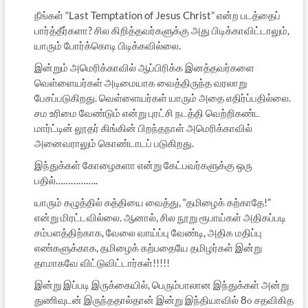
நீங்கள் “Last Temptation of Jesus Christ” என்ற படத்தைப்
பார்த்தீர்களா? சில கிறித்தவர்களுக்கு அது பிடிக்காவிட்டாலும்,
யாரும் போர்க்கொடி பிடிக்கவில்லை.
இன்றும் அமெரிக்காவில் ஆப்பிரிக்க இனத்தவர்களை
வெள்ளையர்கள் அடிமையாக வைத்திருந்த வரலாறு
பேசப்படுகிறது. வெள்ளையர்கள் யாரும் அதை எதிர்ப்பதில்லை.
சம உரிமை வேண்டும் என்று புரட்சி நடத்தி வெற்றிகண்ட
மார்ட்டின் லூதர் கிங்கின் பிறந்தநாள் அமெரிக்காவில்
அனைவராலும் கொண்டாடப் படுகிறது.
இந்துக்கள் கோழைகளா என்று கேட்பவர்களுக்கு ஒரு
பதில்……………..
யாரும் கழுத்தில் கத்தியை வைத்து, “தமிழைக் கற்காதே!”
என்று மிரட்டவில்லை. ஆனால், சில நூறு ரூபாய்கள் அதிகப்படி
சம்பளத்திற்காக, வேலை வாய்ப்பு வேண்டி, அதிக மதிப்பு
எண்களுக்காக, தமிழைக் கற்பதையே தமிழர்கள் இன்று
தாமாகவே விட்டுவிட்டார்கள்!!!!!
இன்று இப்படி இருக்கையில், பெரும்பாலான இந்துக்கள் அன்று
துணிவுடன் இருந்ததால்தான் இன்று இந்தியாவில் 8௦ சதவிகித