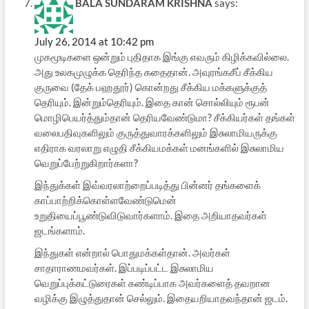
BALA SUNDARAM KRISHNA
says:
July 26, 2014 at 10:42 pm
முகமூடிகளை ஒன்றும் புதிதாக இங்கு எவரும் கிழிக்கவில்லை.
அது உலகமுழுக்க தெரிந்த கதைதான். அவுரங்கசீப் சீக்கிய
குருவை (தேக் பஹதூர்) கொன்றது சீக்கிய மக்களுக்குத்
தெரியும். இன்றும்தெரியும். இதை கான் சொல்லியும் ரூபன்
மொழிபெயர்த்தும்தான் தெரியவேண்டுமா? சீக்கியர்கள் தங்கள்
வலைபதிவுகளிலும் குருத்துவாரக்களிலும் இசுலாமியருக்கு
எதிராக வரலாறு எழுதி சீக்கியமக்கள் மனங்களில் இசுலாமிய
வெறுப்பேற்றுகிறார்களா?
இந்துக்கள் இவ்வரலாற்றைப்படித்து பின்னர் தங்களைக்
காப்பாற்றிக்கொள்ளவேண்டுமென்
உறுதியைப்பூண்டுவிடுவார்களாம். இதை அறியாதவர்கள்
ஜடங்களாம்.
இந்துகள் என்றால் பொதுமக்கள்தான். அவர்கள்
சாதாராணமவர்கள். இப்படிப்பட்ட இசுலாமிய
வெறுப்புக்கட்டுரைகள் கண்டிப்பாக அவர்களைத் தவறான
வழிக்கு இழுத்துதான் செல்லும். இதையறியாதவந்தான் ஜடம்.