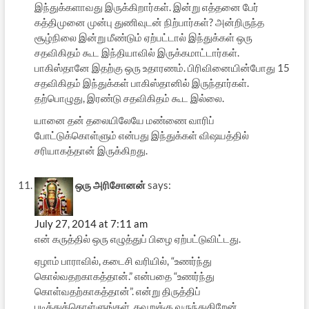
இந்துக்களாவது இருக்கிறார்கள். இன்று எத்தனை பேர்
கத்திமுனை முன்பு துணிவுடன் நிற்பார்கள்? அன்றிருந்த
சூழ்நிலை இன்று மீண்டும் ஏற்பட்டால் இந்துக்கள் ஒரு
சதவிகிதம் கூட இந்தியாவில் இருக்கமாட்டார்கள்.
பாகிஸ்தானே இதற்கு ஒரு உதாரணம். பிரிவினையின்போது 15
சதவிகிதம் இந்துக்கள் பாகிஸ்தானில் இருந்தார்கள்.
தற்பொழுது, இரண்டு சதவிகிதம் கூட இல்லை.
யானை தன் தலையிலேயே மண்ணை வாரிப்
போட்டுக்கொள்ளும் என்பது இந்துக்கள் விஷயத்தில்
சரியாகத்தான் இருக்கிறது.
ஒரு அரிசோனன்
says:
July 27, 2014 at 7:11 am
என் கருத்தில் ஒரு எழுத்துப் பிழை ஏற்பட்டுவிட்டது.
ஏழாம் பாராவில், கடைசி வரியில், “உணர்ந்து
கொல்வதறகாகத்தான்.” என்பதை “உணர்ந்து
கொள்வதற்காகத்தான்”. என்று திருத்திப்
படித்துக்கொள்ளுங்கள். தவறுக்கு வருந்துகிறேன்.