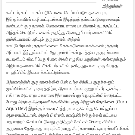
இந்துக்கள்
கூட்டம், கூட்டமாகப் படுகொலை செய்யப்படுவதனையும்,
இந்துக்களின் வழிபாட்டிடங்கள் இடித்துத் தள்ளப்படுவதனையும்
கண்டவர் குரு நானக். மொகலாயனான பாபரினால் நடத்தப்பட்ட
அந்தக் கொடூரங்களைக் குறித்து அவரது “பாபர் வாணி”யில்
துல்லியமாகப் பதியும் குரு நானக், அந்தக்
காட்டுமிராண்டித்தனங்களை மிகக் கடுமையாகக் கண்டித்தவர்.
அப்பாவி இந்துக்களின் மீது முஸ்லிம்கள் நடத்திய குரூரங்களை
கடவுளிடம் விவரிப்பது போல அவர் எழுதிய பகுதிகள், என்றைக்கும்
அழியாத வகையில் சீக்கியர்களின் புனித நூலான ‘குரு கிரந்த
சாஹிப்’பில் இணைக்கப்பட்டுள்ளன.
பிற்காலத்தில் குரு நானக்கின் பின் வந்த சீக்கிய குருக்களும்
முஸ்லிம்களின் குரூரத்திற்கு ஆளானார்கள். ஜஹாங்கீர், தனக்கு
எதிராக அவனது மகனான இளவரசன் குஸ்ரு புரட்சியில் ஈடுபட்ட
போது அதற்கு ஆதரவளித்த சீக்கிய குரு அர்ஜுன் தேவினை (Guru
Arjun Dev) இறக்கும் வரை சித்திரவதை செய்து கொல்லும்படி
ஆணையிட்டான். அதன் பின்னர், காஷ்மீரி இந்துக்கள் கட்டாய
மதமாற்றம் செய்யப்படுவது குறித்துக் கேட்கச் சென்ற சீக்கிய
குருவான தேஜ்பகதூரையும், அவரது சீடர்களையும் ஔரங்கசீப் மிகக்
கொடூரமான முறையில் சித்திரவதை செய்து கொலை செய்தான்.