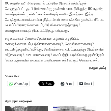
80 சதவீத வரி அவர்களால் மட்டுமே அரசாங்கத்திற்குச்
செலுத்தப்பட்டது. பிரிவினைக்கு முன்னர் லாகூரிலிருந்த 80 சதவீத
சொத்துக்கள் முஸ்லிம்களல்லாதோர் வசமே இருந்தன. இந்த
சொத்துக்களைக் கைப்பற்றித் தங்கள் வசமாக்கவே முஸ்லிம் லீக் பல
பொய்ப் பிரசாரங்களையும், பிரிவினைவாதத்தையும்,
வன்முறையையும் திட்டமிட்டுத் தூண்டியது.
சுருக்கமாகச் சொல்வதென்றால், பஞ்சாப் பகுதியில்
கலவரங்களையும், படுகொலைகளையும், கொள்ளைகளையும்
கட்டவிழ்த்துவிட்டு இந்து, சீக்கியர்களை விரட்டியடித்து அவர்களின்
வீடுகளையும், உடைமைகளையும் கைப்பற்றிய ஒவ்வொரு முஸ்லிமும்
‘தான் பஞ்சாபின் நவாபாக மாறியதாக’ சந்தோஷம் கொண்டான்.
(தொடரும்)
Share this:
WhatsApp
Print
Email
தொடர்புடைய பதிவுகள்