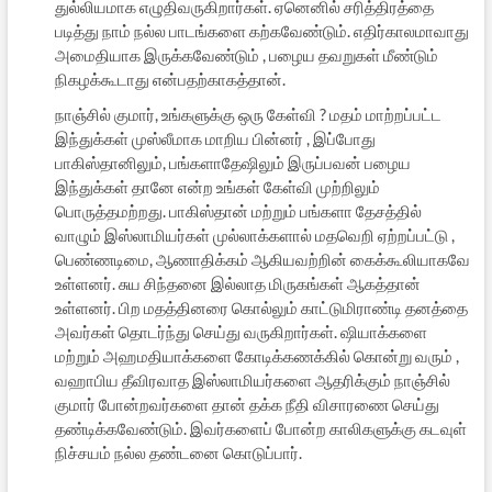
துல்லியமாக எழுதிவருகிறார்கள். ஏனெனில் சரித்திரத்தை
படித்து நாம் நல்ல பாடங்களை கற்கவேண்டும். எதிர்காலமாவாது
அமைதியாக இருக்கவேண்டும் , பழைய தவறுகள் மீண்டும்
நிகழக்கூடாது என்பதற்காகத்தான்.
நாஞ்சில் குமார், உங்களுக்கு ஒரு கேள்வி ? மதம் மாற்றப்பட்ட
இந்துக்கள் முஸ்லீமாக மாறிய பின்னர் , இப்போது
பாகிஸ்தானிலும், பங்களாதேஷிலும் இருப்பவன் பழைய
இந்துக்கள் தானே என்ற உங்கள் கேள்வி முற்றிலும்
பொருத்தமற்றது. பாகிஸ்தான் மற்றும் பங்களா தேசத்தில்
வாழும் இஸ்லாமியர்கள் முல்லாக்களால் மதவெறி ஏற்றப்பட்டு ,
பெண்ணடிமை, ஆணாதிக்கம் ஆகியவற்றின் கைக்கூலியாகவே
உள்ளனர். சுய சிந்தனை இல்லாத மிருகங்கள் ஆகத்தான்
உள்ளனர். பிற மதத்தினரை கொல்லும் காட்டுமிராண்டி தனத்தை
அவர்கள் தொடர்ந்து செய்து வருகிறார்கள். ஷியாக்களை
மற்றும் அஹமதியாக்களை கோடிக்கணக்கில் கொன்று வரும் ,
வஹாபிய தீவிரவாத இஸ்லாமியர்களை ஆதரிக்கும் நாஞ்சில்
குமார் போன்றவர்களை தான் தக்க நீதி விசாரணை செய்து
தண்டிக்கவேண்டும். இவர்களைப் போன்ற காலிகளுக்கு கடவுள்
நிச்சயம் நல்ல தண்டனை கொடுப்பார்.