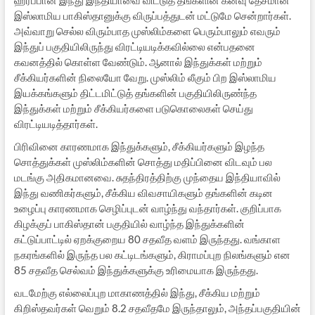
ஹரப்பான இந்து இந்தியாவை விட்டுத் தங்களின் கனவு தேசமான
இஸ்லாமிய பாகிஸ்தானுக்கு விருப்பத்துடன் மட்டுமே சென்றார்கள்.
அவ்வாறு செல்ல விரும்பாத முஸ்லிம்களை பெரும்பாலும் எவரும்
இந்துப் பகுதியிலிருந்து விரட்டியடிக்கவில்லை என்பதனை
கவனத்தில் கொள்ள வேண்டும். ஆனால் இந்துக்கள் மற்றும்
சீக்கியர்களின் நிலையோ வேறு. முஸ்லிம் லீகும் பிற இஸ்லாமிய
இயக்கங்களும் திட்டமிட்டுத் தங்களின் பகுதியிலிருண்ந்த
இந்துக்கள் மற்றும் சீக்கியர்களை படுகொலைகள் செய்து
விரட்டியடித்தார்கள்.
பிரிவினை காரணமாக இந்துக்களும், சீக்கியர்களும் இழந்த
சொத்துக்கள் முஸ்லிம்களின் சொத்து மதிப்பினை விடவும் பல
மடங்கு அதிகமானவை. சுதந்திரத்திற்கு முந்தைய இந்தியாவில்
இந்து வணிகர்களும், சீக்கிய விவசாயிகளும் தங்களின் கடின
உழைப்பு காரணமாக செழிப்புடன் வாழ்ந்து வந்தார்கள். குறிப்பாக
கிழக்குப் பாகிஸ்தான் பகுதியில் வாழ்ந்த இந்துக்களின்
கட்டுப்பாட்டில் ஏறக்குறைய 80 சதவீத வளம் இருந்தது. வங்காள
நகரங்களில் இருந்த பல கட்டிடங்களும், கிராமப்புற நிலங்களும் என
85 சதவீத செல்வம் இந்துக்களுக்கு உரிமையாக இருந்தது.
வடமேற்கு எல்லைப்புற மாகாணத்தில் இந்து, சீக்கிய மற்றும்
கிறிஸ்தவர்கள் வெறும் 8.2 சதவீதமே இருந்தாலும், அந்தப்பகுதியின்