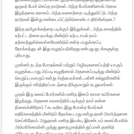
ஒருவர் போர் செய்த நாடுகள். அந்த போர்களினால் அவை
இழந்தவை ஏராளம். அந்த வரலாற்றை படித்துவிட்டு, அந்த
நாடுகள் இன்று சண்டையிட்டுக்கொண்டா திரிகின்றன.?
இந்த தமிழாக்கத்தை படிக்கும் இந்துக்கள் , அந்த காலத்தில்
ஏற்பட்ட நிலை நமக்கு மீண்டும் ஏற்படாமல் நாம்
தற்காத்துக்கொள்ளவேண்டும் என்ற பாதுக்காப்பு
நோக்கத்துடன் இது எழுதப்படுகிறது என்பது ஜடங்களுக்கு
புரியாது.
முன்னர் நடந்த மோதல்கள் மற்றும் அழிவுகளைப்பற்றி யாரும்
எழுதக்கூடாது அப்படி எழுதினால் அதனைப்படித்து மீண்டும்
வெறுப்பு வளரும் என்று அஞ்சுபவர்கள், பள்ளி கல்லூரிகளில்
இருக்கும் சரித்திரப்பாடத்தை நீக்குமாறும் கூறுவார்கள்.
முதல் இரு உலகப் போர்களில் மனித இனம் ஏராள உயிர்களை
இழந்தது. அதனை வரலாற்றில் படிக்கும் நாம் என்ன
நினைக்கிறோம் ? கடவுளே, இது போன்ற போர்கள்
எதிர்காலத்தில் மீண்டும் நேரக்கூடாது என்று தான் பிரார்த்தனை
செய்கிறோம். அதுதான் மனித இயல்பு. இரண்டாம் உலகப்போரில்
அமெரிக்காவின் முத்து துறைமுகத்தில் ஜப்பான் குண்டு
வீசியது. உடனே பதிலடியாக அமெரிக்கா ஜப்பான் மீது