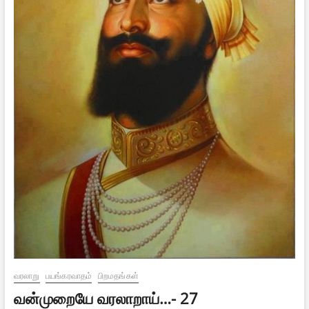
வரலாறு
பயங்கரவாதம்
பிறமதங்கள்
வன்முறையே வரலாறாய்…- 27