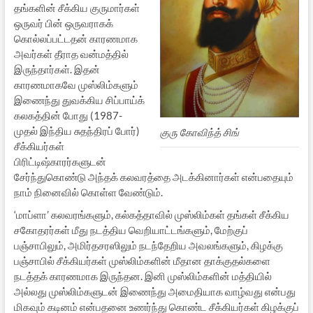
தங்களின் சீக்கிய குருமார்கள்
ஒருவர் பின் ஒருவராகக்
கொல்லப்பட்டதன் காரணமாக
அவர்கள் தீராத வன்மத்தில்
இருந்தார்கள். இதன்
காரணமாகவே முஸ்லிம்களும்
இணைந்து துவக்கிய சிப்பாய்க்
கலகத்தின் போது (1987-
முதல் இந்திய சுதந்திரப் போர்)
குரு கோவிந்த் சிங்
சீக்கியர்கள்
பிரிட்டிஷ்காரர்களுடன்
சேர்ந்துகொண்டு அந்தக் கலவரத்தை அடக்கினார்கள் என்பதையும்
நாம் நினைவில் கொள்ள வேண்டும்.
‘மாப்ளா’ கலவரங்களும், கல்கத்தாவில் முஸ்லிம்கள் தங்கள் சீக்கிய
சகோதரர்கள் மீது நடத்திய வெறியாட்டங்களும், மேற்குப்
பஞ்சாபிலும், அமிர்தசரஸிலும் நடந்தேறிய அவலங்களும், கிழக்கு
பஞ்சாபில் சீக்கியர்கள் முஸ்லிம்களின் மீதான தாக்குதல்களை
நடத்தக் காரணமாக இருந்தன. இனி முஸ்லிம்களின் மத்தியில்
அல்லது முஸ்லிம்களுடன் இணைந்து அமைதியாக வாழ்வது என்பது
மிகவும் கடினம் என்பதனை உணர்ந்து கொண்ட சீக்கியர்கள் கிழக்குப்