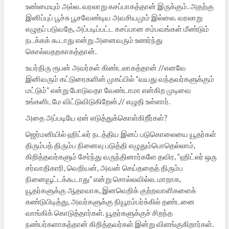
உண்மையும் அல்ல. வரலாறு கசப்பாகத்தான் இருக்கும். அதற்கு
இனிப்புப் பூச்சு பூசவேண்டிய அவசியமும் இல்லை. வரலாறு
எழுதப் படுவதே, அப்படிப்பட்ட கசப்பான சம்பவங்கள் மீண்டும்
நடக்கக் கூடாது என்று அனைவரும் உணர்ந்து
கொல்வதறகாகத்தான்.
உயர்திரு ரூபன் அவர்கள் கிண்டலாகத்தான் //எனவே
இனிவரும் கட்டுரைகளின் முகப்பில் “வயது வந்தவர்களுக்கும்
மட்டும்” என்று போடுவதா வேண்டாமா என்கிற முடிவை
உங்களிடமே விட்டுவிடுகிறேன்.// எழுதி உள்ளார்.
அதை அப்படியே ஏன் எடுத்துக்கொள்கிறீர்கள்?
ஜெர்மனியில் ஹிட்லர் நடத்திய இனப் படுகொலையை யூதர்கள்
திரும்பத் திரும்ப நினைவு படுத்தி எழுதும்பொதெல்லாம்,
கிறித்தவர்களும் சேர்ந்து வருந்தினார்களே தவிர, “ஹிட்லர் ஒரு
சர்வாதிகாரி, வெறியன், அவன் செய்ததைத் திரும்ப
நினைவூட்டக்கூடாது” என்று சொல்லவில்ல. மாறாக,
யூதர்களுக்கு ஆதரவாக, இனவெறிக் குற்றவாளிகளைக்
கண்டுபிடித்து, அவர்களுக்கு நியூரம்பர்க்கில் தண்டனை
வாங்கிக் கொடுத்தார்கள். யூதர்களுக்குச் சிறந்த
நண்பர்களாகத்தான் கிறித்தவர்கள் இன்று விளங்குகிறார்கள்.