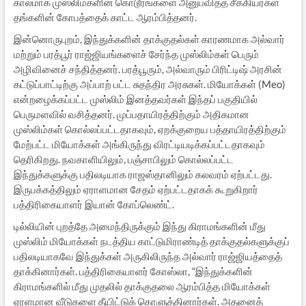
காலமாக முஸ்லிம்களின் கொடூரங்களை அனுபவித்த சீக்கியர்கள்
தங்களின் கோபத்தைக் காட்ட ஆரம்பித்தனர்.
இன்னொருபுறம், இந்துக்களின் தாக்குதல்கள் காரணமாக அல்வார்
மற்றும் பரத்பூர் ராஜ்ஜியங்களைச் சேர்ந்த முஸ்லிம்கள் பெரும்
அழிவினைச் சந்தித்தனர். பரத்பூரும், அல்வாரும் பிரிட்டிஷ் அரசின்
கட்டுப்பாட்டிற்கு அப்பாற் பட்ட சுதந்திர அரசுகள். மியோக்கள் (Meo)
என்றழைக்கப்பட்ட முஸ்லிம் இனத்தவர்கள் இந்தப் பகுதியில்
பெருமளவில் வசித்தனர். முப்பதாயிரத்திற்கும் அதிகமான
முஸ்லிம்கள் கொல்லப்பட்டதாகவும், ஏறக்குறைய பத்தாயிரத்திற்கும்
மேற்பட்ட மியோக்கள் அங்கிருந்து விரட்டியடிக்கப்பட்டதாகவும்
தெரிகிறது. நவகாளியிலும், பஞ்சாபிலும் கொல்லப்பட்ட
இந்துக்களுக்கு பதிலடியாக ராஜஸ்தானிலும் கலவரம் ஏற்பட்டது.
இருபக்கத்திலும் ஏராளமான சேதம் ஏற்பட்டதாகக் கூறுகிறார்
பத்திரிகையாளர் இயான் கோப்லெண்ட்.
டில்லியின் புறத்தே அமைந்திருக்கும் இந்து கிராமங்களின் மீது
முஸ்லிம் மியோக்கள் நடத்திய காட்டுமிராண்டித் தாக்குதல்களுக்குப்
பதிலடியாகவே இந்துக்கள் அருகிலிருந்த அல்வார் ராஜ்ஜியத்தைத்
தாக்கினார்கள். பத்திரிகையாளர் கோஸ்லா, “இந்துக்களின்
கிராமங்களில் மீது முதலில் தாக்குதலை ஆரம்பித்த மியோக்கள்
ஏரளமான வீடுகளை தீயிட்டுக் கொளுத்தினார்கள். அதனைத்