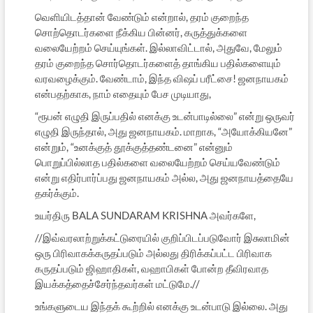
வெளியிடத்தான் வேண்டும் என்றால், தரம் குறைந்த
சொற்தொடர்களை நீக்கிய பின்னர், கருத்துக்களை
வலையேற்றம் செய்யுங்கள். இல்லாவிட்டால், அதுவே, மேலும்
தரம் குறைந்த சொர்தொடர்களைத் தாங்கிய பதில்களையும்
வரவழைக்கும். வேண்டாம், இந்த விஷப் பரீட்சை! ஜனநாயகம்
என்பதற்காக, நாம் எதையும் பேச முடியாது,
“ரூபன் எழுதி இருப்பதில் எனக்கு உடன்பாடில்லை” என்று ஒருவர்
எழுதி இருந்தால், அது ஜனநாயகம். மாறாக, “அயோக்கியனே”
என்றும், “உனக்குத் தூக்குத்தண்டனை” என்னும்
பொறுப்பில்லாத பதில்களை வலையேற்றம் செய்யவேண்டும்
என்று எதிர்பார்ப்பது ஜனநாயகம் அல்ல, அது ஜனநாயத்தையே
தகர்க்கும்.
உயர்திரு BALA SUNDARAM KRISHNA அவர்களே,
//இவ்வரலாற்றுக்கட்டுரையில் குறிப்பிடப்படுவோர் இசுலாமின்
ஒரு பிரிவாகக்கருதப்படும் அல்லது திரிக்கப்பட்ட பிரிவாக
கருதப்படும் ஜிஹாதிகள், வஹாபிகள் போன்ற தீவிரவாத
இயக்கத்தைச்சேர்ந்தவர்கள் மட்டுமே.//
உங்களுடைய இந்தக் கூற்றில் எனக்கு உடன்பாடு இல்லை. அது