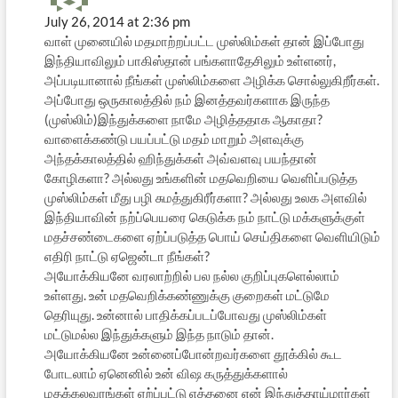
July 26, 2014 at 2:36 pm
வாள் முனையில் மதமாற்றப்பட்ட முஸ்லிம்கள் தான் இப்போது
இந்தியாவிலும் பாகிஸ்தான் பங்களாதேசிலும் உள்ளனர்,
அப்படியானால் நீங்கள் முஸ்லிம்களை அழிக்க சொல்லுகிறீர்கள்.
அப்போது ஒருகாலத்தில் நம் இனத்தவர்களாக இருந்த
(முஸ்லிம்)இந்துக்களை நாமே அழித்ததாக ஆகாதா?
வாளைக்கண்டு பயப்பட்டு மதம் மாறும் அளவுக்கு
அந்தக்காலத்தில் ஹிந்துக்கள் அவ்வளவு பயந்தான்
கோழிகளா? அல்லது உங்களின் மதவெறியை வெளிப்படுத்த
முஸ்லிம்கள் மீது பழி சுமத்துகிரீர்களா? அல்லது உலக அளவில்
இந்தியாவின் நற்ப்பெயரை கெடுக்க நம் நாட்டு மக்களுக்குள்
மதச்சண்டைகளை ஏற்ப்படுத்த பொய் செய்திகளை வெளியிடும்
எதிரி நாட்டு ஏஜென்டா நீங்கள்?
அயோக்கியனே வரலாற்றில் பல நல்ல குறிப்புகளெல்லாம்
உள்ளது. உன் மதவெறிக்கண்ணுக்கு குறைகள் மட்டுமே
தெரியுது. உன்னால் பாதிக்கப்படப்போவது முஸ்லிம்கள்
மட்டுமல்ல இந்துக்களும் இந்த நாடும் தான்.
அயோக்கியனே உன்னைப்போன்றவர்களை தூக்கில் கூட
போடலாம் ஏனெனில் உன் விஷ கருத்துக்களால்
மதக்கலவரங்கள் ஏற்ப்பட்டு எத்தனை என் இந்துத்தாய்மார்கள்