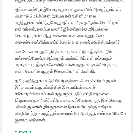
ஜீக்கள் என்றோ இயேசுநாதரை சிலுவையில் அறைந்தார்கள்.
ஆனால் மெல்க்ப்சன் இயேசு என்ற சினிமாவை
எடுத்துக்காண்பித்தபோது ஜீக்கள அதை ஆன்டி செமிட்டிசம்
என்றார்கள். ஏனப்பா மணி? ஜீக்கள்தானே இயேசுவை
கொன்றார்கள்? அது உண்மையான வரலாறுதானே?
அதைச்சொல்லிக்காண்பித்தால் அதை ஏன் தடுக்கிறார்கள்?
எனவே, வரலாறு அறிஞர்கள் படிக்கமட்டும் இருக்கட்டும்.
உன்னைப்போன்ற ஆட்களும் படிக்கட்டும். ஏன் எல்லாரும்
படிக்கும்படி இருக்கவேண்டும் என்பதுதான் நாஞ்சில் குமார்
என்ற பெயரில் எழதும் இசுலாமியரின் கேள்வி.
தமிழ் ஹிந்து காம் ஆசிரியர் குழ்வை அழைக்கிறார் ரூபன்.
இந்த .காம் ஒரு பக்கத்தில் இசுலாமியர்களைச்
சகோத்ரர்க்ளாகப்பாவித்து எழதப்படும் கட்டுரைகளை
(க்ருஸ்ணகுமாரின்) கட்டுரைகளைப்போடுகிறது. இன்னொரு
பக்கம் ரூபனின் இந்துக்களை இசுலாமிய்ருக்கு எதிராக
வெறியேற்றும் எழுத்துக்களையும் போடுகிறது. உண்மையிலேயே
ஜனநாயகம்தான்.