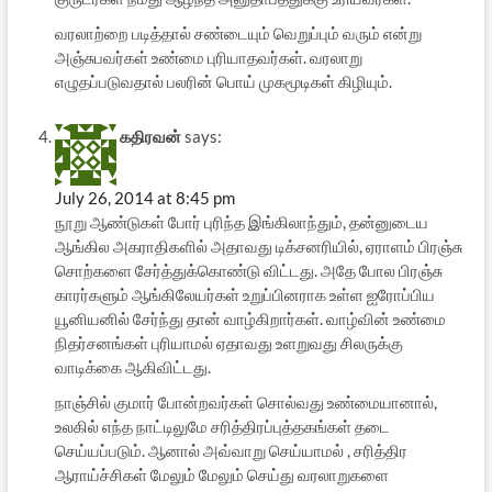
வரலாற்றை படித்தால் சண்டையும் வெறுப்பும் வரும் என்று
அஞ்சுபவர்கள் உண்மை புரியாதவர்கள். வரலாறு
எழுதப்படுவதால் பலரின் பொய் முகமூடிகள் கிழியும்.
கதிரவன்
says:
July 26, 2014 at 8:45 pm
நூறு ஆண்டுகள் போர் புரிந்த இங்கிலாந்தும், தன்னுடைய
ஆங்கில அகராதிகளில் அதாவது டிக்சனரியில், ஏராளம் பிரஞ்சு
சொற்களை சேர்த்துக்கொண்டு விட்டது. அதே போல பிரஞ்சு
காரர்களும் ஆங்கிலேயர்கள் உறுப்பினராக உள்ள ஐரோப்பிய
யூனியனில் சேர்ந்து தான் வாழ்கிறார்கள். வாழ்வின் உண்மை
நிதர்சனங்கள் புரியாமல் ஏதாவது உளறுவது சிலருக்கு
வாடிக்கை ஆகிவிட்டது.
நாஞ்சில் குமார் போன்றவர்கள் சொல்வது உண்மையானால்,
உலகில் எந்த நாட்டிலுமே சரித்திரப்புத்தகங்கள் தடை
செய்யப்படும். ஆனால் அவ்வாறு செய்யாமல் , சரித்திர
ஆராய்ச்சிகள் மேலும் மேலும் செய்து வரலாறுகளை