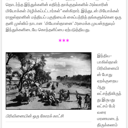
தொடர்ந்த இந்துக்களின் எதிர்த் தாக்குதல்களில் அல்வாரின்
மியோக்கள் அழிக்கப்பட்டார்கள்” என்கிறார். இத்துடன் மியோக்கள்
ராஜஸ்தானின் மத்தியப் பகுதியைக் கைப்பற்றித் தங்களுக்கென ஒரு
தனி முஸ்லிம் நாடான ‘மியோஸ்தானை’ அமைக்க முயன்றதுவும்
இந்துக்களிடையே கொந்தளிப்பை ஏற்படுத்தியது.
***
இந்திய-
பாகிஸ்தான்
பிரிவினையி
ன் போது
ஏறக்குறைய
ஆறு
லட்சத்திலிருந்
து இருபது
லட்சம் பேர்
வரை
பிரிவினையின் ஒரு கோரக் காட்சி
மரணமடைந்
திருக்கலாம்