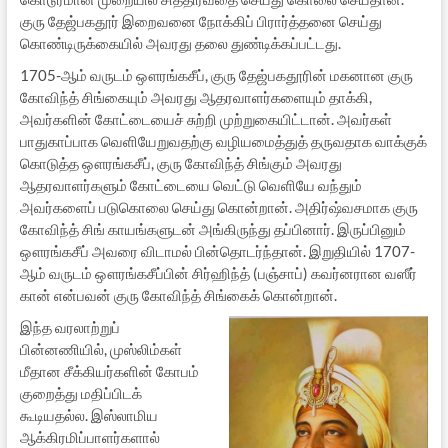
குரு தேஜ்பகதூர் இறைவனை நோக்கிப் பிரார்த்தனை செய்து
கொண்டிருக்கையில் அவரது தலை துண்டிக்கப்பட்டது.
1705-ஆம் வருடம் ஔரங்கசீப், குரு தேஜ்பகதூரின் மகனான குரு
கோவிந்த் சிங்கையும் அவரது ஆதரவாளர்களையும் தாக்கி,
அவர்களின் கோட்டையைச் சுற்றி முற்றுகையிட்டான். அவர்கள்
பாதுகாப்பாக வெளியேறுவதற்கு வழியமைத்துத் தருவதாக வாக்குக்
கொடுத்த ஔரங்கசீப், குரு கோவிந்த் சிங்கும் அவரது
ஆதரவாளர்களும் கோட்டையை வெட்டு வெளியே வந்தும்
அவர்களைப் படுகொலை செய்து கொன்றான். அதிர்ஷ்வசமாக குரு
கோவிந்த் சிங் காயங்களுடன் அங்கிருந்து தப்பினார். இருப்பினும்
ஔரங்கசீப் அவரை விடாமல் பின்தொடர்ந்தான். இறுதியில் 1707-
ஆம் வருடம் ஔரங்கசீப்பின் சிர்ஹிந்த் (பஞ்சாப்) கவர்னரான வஸீர்
கான் என்பவன் குரு கோவிந்த் சிங்கைக் கொன்றான்.
இந்த வரலாற்றுப்
பின்னணியில், முஸ்லிம்கள்
மீதான சீக்கியர்களின் கோபம்
குறைத்து மதிப்பிடக்
கூடியதல்ல. இஸ்லாமிய
ஆக்கிரமிப்பாளர்களால்