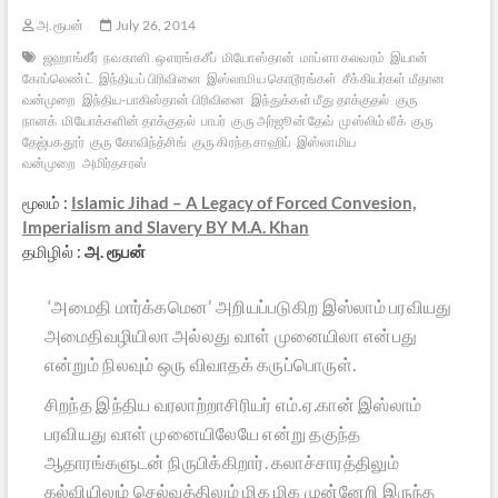
அ.ரூபன்
July 26, 2014
ஜஹாங்கீர்
நவகாளி
ஔரங்கசீப்
மியோஸ்தான்
மாப்ளா கலவரம்
இயான்
கோப்லெண்ட்
இந்தியப் பிரிவினை
இஸ்லாமிய கொடூரங்கள்
சீக்கியர்கள் மீதான
வன்முறை
இந்திய-பாகிஸ்தான் பிரிவினை
இந்துக்கள் மீது தாக்குதல்
குரு
நானக்
மியோக்களின் தாக்குதல்
பாபர்
குரு அர்ஜூன் தேவ்
முஸ்லிம் லீக்
குரு
தேஜ்பகதூர்
குரு கோவிந்த்சிங்
குரு கிரந்த சாஹிப்
இஸ்லாமிய
வன்முறை
அமிர்தசரஸ்
மூலம் :
Islamic Jihad – A Legacy of Forced Convesion,
Imperialism and Slavery BY M.A. Khan
தமிழில் :
அ. ரூபன்
‘அமைதி மார்க்கமென’ அறியப்படுகிற இஸ்லாம் பரவியது
அமைதிவழியிலா அல்லது வாள் முனையிலா என்பது
என்றும் நிலவும் ஒரு விவாதக் கருப்பொருள்.
சிறந்த இந்திய வரலாற்றாசிரியர் எம்.ஏ.கான் இஸ்லாம்
பரவியது வாள் முனையிலேயே என்று தகுந்த
ஆதாரங்களுடன் நிருபிக்கிறார். கலாச்சாரத்திலும்
கல்வியிலும் செல்வத்திலும் மிக மிக முன்னேறி இருந்த