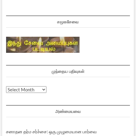
சமூகசேவை
முந்தைய பதிவுகள்
முந்தைய
பதிவுகள்
அண்மையவை
சனாதன தர்ம சர்ச்சை: ஒரு முழுமையான பார்வை