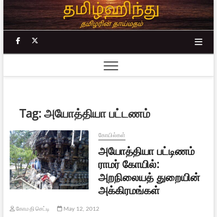
Skip
to
content
facebook
twitter
Tag:
அயோத்தியா பட்டணம்
கோயில்கள்
அயோத்தியா பட்டிணம்
ராமர் கோயில்:
அறநிலையத் துறையின்
அக்கிரமங்கள்
கோமதி செட்டி
May 12, 2012