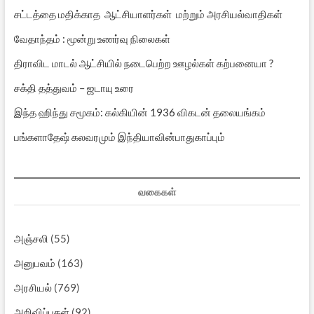
சட்டத்தை மதிக்காத ஆட்சியாளர்கள் மற்றும் அரசியல்வாதிகள்
வேதாந்தம் : மூன்று உணர்வு நிலைகள்
திராவிட மாடல் ஆட்சியில் நடைபெற்ற ஊழல்கள் கற்பனையா ?
சக்தி தத்துவம் – ஜடாயு உரை
இந்த ஹிந்து சமூகம்: கல்கியின் 1936 விகடன் தலையங்கம்
பங்களாதேஷ் கலவரமும் இந்தியாவின்பாதுகாப்பும்
வகைகள்
அஞ்சலி
(55)
அனுபவம்
(163)
அரசியல்
(769)
அறிவிப்புகள்
(92)