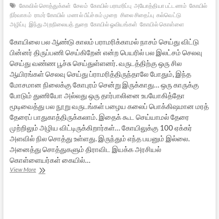
கோவில் சொத்துக்கள்
சேலம்
கோயில் பராமரிப்பு
அயோத்தியா பட்டணம்
கோயில்
நிர்வாகம்
ராமர் கோயில்
மணல் பீய்ச்சும் முறை
சிலை சிதைப்பு
கல்வெட்டு
அழிப்பு
இந்து அறநிலையத் துறை
கோயில் ஓவியங்கள்
கோயில் கொள்ளை
கோயிலை பல ஆண்டு காலம் பராமரிக்காமல் நாசம் செய்து விட்டு
பின்னர் திருப்பணி செய்கிறேன் என்ற பெயரில் பல இலட்சம் செலவு
செய்து வண்ண பூச்சு செய்துள்ளனர். வருடத்திற்கு ஒரு சில
ஆயிரங்கள் செலவு செய்து ப்ராமரித்திருந்தாலே போதும், இந்த
மோசமான நிலைக்கு கோபுரம் சென்று இருக்காது… ஒரு காருக்கு
போடும் துணியோ அல்லது ஒரு தார்பாலினை உபயோகித்தோ
மூடிவைத்து பல நூறு வருடங்கள் பழைய கலைப் பொக்கிஷமான மரத்
தேரைப் பாதுகாத்திருக்கலாம். இதைக் கூட செய்யாமல் தேரை
முற்றிலும் அழிய விட்டிருக்கிறார்கள்… கோயிலுக்கு 100 ஏக்கர்
அளவில் நில சொத்து உள்ளது. இருந்தும் எந்த பயனும் இல்லை.
அனைத்து சொத்துகளும் திராவிட இயக்க அரசியல்
கொள்ளையர்கள் கையில்…
அயோத்தியா
View More
பட்டிணம்
ராமர்
கோயில்:
அறநிலையத்
துறையின்