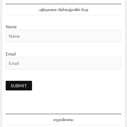
பதிவுகளை மின்னஞ்சலில் பெற
Name
Email
சமூகசேவை