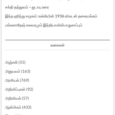
சக்தி தத்துவம் – ஜடாயு உரை
இந்த ஹிந்து சமூகம்: கல்கியின் 1936 விகடன் தலையங்கம்
பங்களாதேஷ் கலவரமும் இந்தியாவின்பாதுகாப்பும்
வகைகள்
அஞ்சலி
(55)
அனுபவம்
(163)
அரசியல்
(769)
அறிவிப்புகள்
(92)
அறிவியல்
(57)
ஆன்மிகம்
(433)