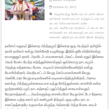
October 25, 2015
தெருக்கூத்து
தேசிய நாடகப் பள்ளி
புரிசை கண
தம்பிரான்
கைசிக நாடகம்
கூத்துப்பட்டறை
தமிழ்
நாடகம்
செம்பவளக்காளி
நவீன
நாடகம்
அண்டோறா
வெறியாட்டம்
வெ.சா
சே.ராம
சாமிநாதன்
நாடகக் கலைஞர்
நாடகம்
மகாபாரத ந
கலைகள்
ஹிந்தி நாடகப்பள்ளி
தில்லி
நிகழ்த்து 
நவீனம் எதுவும் இல்லாத அர்த்தமும் இல்லாத ஒரு அபத்தம் தமிழில்
தான் நவீனம் என்று அரங்கேறி வருகிறது. இதில் ஒரே விதிவிலக்கு
ராமானுஜம் தான். அவரிடம் பாவனைகள், அலட்டல்கள் ஏதும் இல்லை.
அவர் மேடையேற்ற எடுத்துக்கொள்ளும் ஒவ்வொரு நாடகமும்
அதற்கு எத்தகைய மேடை வடிவம் கொடுக்கவேண்டும் என்று
யோசிக்கிறார். வெறியாட்டம் வேறு, செம்பவளக்காளி வேறு,
அண்டோறா வேறு வடிவங்களில் வடிவமைத்திருக்கிறார். அவை
எனக்கு அர்த்தமுள்ளவையாக வந்து சேர்ந்துள்ளன. கைசிகி என்ற
நூற்றாண்டு பழம் நாடகத்தைப் புதுப்பித்துக் கையாள்வதும்
வேறாகத்தான்….. அவர்களுக்கு சைன்யமோ வேறு செட்டோ தேவை
இல்லை. யுத்த களம் நம் கண்முன் நிற்கும். ஒரு புதிய நாடக
சகாப்தத்தையே உருவாக்க விருந்த அல்காஷி அந்த மேடையைச்