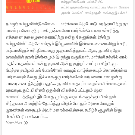
கம்யூனிஸ்டுகள்
மார்க்சிஸ்ட்
கட்சி
புதுக்கவிதை
வானம்பாடி
வெ.சா
கோவை
ஞானி
வெங்கட் சாமிநாதன்
கவிதை இயக்கம்
நம்மூர் கம்யூனிஸ்டுகளே கூட மார்க்ஸை அடியோடு மறந்தாயிற்று தா
பாண்டியனோ, ஜி ராமகிருஷ்ணனோ மார்க்ஸ் பெயரை உச்சரித்து
எத்தனை தலைமுறைகளாயிற்று என்று கேளுங்கள். இன்று
கம்யூனிஸ்ட் அரசே எங்கும் இப்பூவலகில் இல்லை. சைனாவிலும் சரி,
ரஷ்யாவிலும் சரி. நிலவுவது முதலாளித்துவம். ஆக, ஞானி ஏதோ
உலகத்தில் தான் இன்னமும் இருந்து வருகிறார். மார்க்ஸிசத்தில் கால்
பதிக்காதவர்கள் என்று ஞானி அன்று குற்றம் சாட்டிய சிற்பி, மு.
மேத்தா தமிழன்பன் போன்றோர் வாழும் வாழ்க்கையும் கொண்டுள்ள
பார்வையும் வேறு. இல்லாத ஒரு மார்க்ஸிசம் கற்பனையான ஒன்று
யாரை கடைத்தேற்றியது?…. ஞானி எதையும் மறைக்கவில்லை. தான்
உறவாடியதும், பின்னர் ஒதுக்கி விலக்கப் பட்டதும் ஆன
காலகட்டத்திலும் இப்போது முப்பது வருடங்களுக்குப் பின் தன்
சிந்தனை அவற்றில் தோய்ந்து விடும் போதும் அலை மோதும்
முரண்கள் எதையும் அவர் மறைக்கவில்லை. தமிழ்ச் சூழலில் இது
மிகப் பெரிய விஷயம்….
வானம்பாடிகளும்
View More
ஞானியும்
–