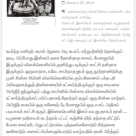
January 20, 2014
தன்னலமற்ற மக்கள் சேவை
வங்காளி
பத்திர
சாமிநாதன்
சாகித்ய
அகாடமி
இலக்கியம்
கலைஞர்கள்
எழுத்தாளர்கள்
சுவாமிநாதன்
தில்லி
நாடகம்
கலைகள்
யாத்ரா பத
விமர்சனம்
நவீன நாடகம்
பத்திரிகைகள்
அபிஜித்
சட்டர்ஜி
கலைநுட்பம்
இலக்கிய அமைப்புகள்
உயர்ந்த மனிதர். சுமார் ஆறரை அடி உயரம். சற்று நீண்டு தொங்கும்
தாடி. அப்போது இன்னம் நரை தோன்றாத காலம். மேஜையில்
இருக்கும் விளக்கொளியில் குனிந்து படிக்கும் காட்சி நன்றாக
இருக்கும். ஒருவாறாக, உ.வே. சாமிநாத ஐயர் ஒரு நூற்றாண்டுக்கு
முன் சின்ன சிமினி விளக்கொளியில கும்பகோணம் பக்த புரி
அக்ரஹாரத்துத் திண்ணையில் உட்கார்ந்திருக்கும் ஒரு சாயலை
அபிஜீத் ஐந்துக்குப் பத்து காபினில் மின்சார விளக்கொளியில்
உட்கார்ந்திருக்கப் பார்ப்பதாகத் தோற்றம் தரும். ஒரு சின்ன மாற்றம்.
அபிஜீத் கையில் ஒரு கணேஷ் பீடி மேஜையில் ஒரு டீ கப். அதிகப்
படியாகக் காட்சி தரும். இல்லையெனில் இளம் வயது தாகூர் தான்….
யமுனை நதியைக் கடந்தால் பட்பட் கஞ்சில் வீடு. தந்தை விட்டுப்
போன லைப்ரரி. அது மட்டுமல்ல. புத்தகங்களோடும் சிந்தனை
உலகோடும். கலைப் பிரக்ஞையொடும் வாழ்வதில் தான் அர்த்தம்