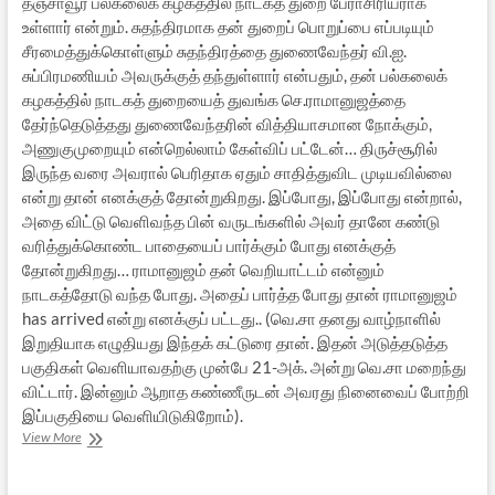
தஞ்சாவூர் பல்கலைக் கழகத்தில் நாடகத் துறை பேராசிரியராக
உள்ளார் என்றும். சுதந்திரமாக தன் துறைப் பொறுப்பை எப்படியும்
சீரமைத்துக்கொள்ளும் சுதந்திரத்தை துணைவேந்தர் வி.ஐ.
சுப்பிரமணியம் அவருக்குத் தந்துள்ளார் என்பதும், தன் பல்கலைக்
கழகத்தில் நாடகத் துறையைத் துவங்க செ.ராமானுஜத்தை
தேர்ந்தெடுத்தது துணைவேந்தரின் வித்தியாசமான நோக்கும்,
அணுகுமுறையும் என்றெல்லாம் கேள்விப் பட்டேன்… திருச்சூரில்
இருந்த வரை அவரால் பெரிதாக ஏதும் சாதித்துவிட முடியவில்லை
என்று தான் எனக்குத் தோன்றுகிறது. இப்போது, இப்போது என்றால்,
அதை விட்டு வெளிவந்த பின் வருடங்களில் அவர் தானே கண்டு
வரித்துக்கொண்ட பாதையைப் பார்க்கும் போது எனக்குத்
தோன்றுகிறது… ராமானுஜம் தன் வெறியாட்டம் என்னும்
நாடகத்தோடு வந்த போது. அதைப் பார்த்த போது தான் ராமானுஜம்
has arrived என்று எனக்குப் பட்டது.. (வெ.சா தனது வாழ்நாளில்
இறுதியாக எழுதியது இந்தக் கட்டுரை தான். இதன் அடுத்தடுத்த
பகுதிகள் வெளியாவதற்கு முன்பே 21-அக். அன்று வெ.சா மறைந்து
விட்டார். இன்னும் ஆறாத கண்ணீருடன் அவரது நினைவைப் போற்றி
இப்பகுதியை வெளியிடுகிறோம்).
இன்றைய
View More
தமிழ்
நாடகச்