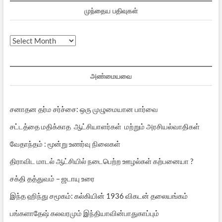
முந்தைய பதிவுகள்
முந்தைய
பதிவுகள்
அண்மையவை
சனாதன தர்ம சர்ச்சை: ஒரு முழுமையான பார்வை
சட்டத்தை மதிக்காத ஆட்சியாளர்கள் மற்றும் அரசியல்வாதிகள்
வேதாந்தம் : மூன்று உணர்வு நிலைகள்
திராவிட மாடல் ஆட்சியில் நடைபெற்ற ஊழல்கள் கற்பனையா ?
சக்தி தத்துவம் – ஜடாயு உரை
இந்த ஹிந்து சமூகம்: கல்கியின் 1936 விகடன் தலையங்கம்
பங்களாதேஷ் கலவரமும் இந்தியாவின்பாதுகாப்பும்