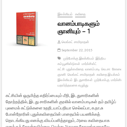
2
இலக்கியம்
கவிதை
வானம்பாடிகளும்
ஞானியும் – 1
வெங்கட் சாமிநாதன்
September 22, 2015
முற்போக்கு இலக்கியம்
இந்திய
கம்யூனிஸ்டுகள்
மார்க்சிஸ்ட்
கட்சி
புதுக்கவிதை
வானம்பாடி
வெ.சா
கோவை
ஞானி
வெங்கட் சாமிநாதன்
கவிதை இயக்கம்
நவ
இலக்கியம்
இடதுசாரிகள்
முற்போக்கு
மார்க்சியம்
யதார்த்தவகை எழுத்து
கட்சியின் ஒருமித்த எதிர்ப்பையும் மீறி, இடதுசாரிகளின்
தோற்றத்தில், இடது சாரிகளின் குரலில் வானம்பாடிகள் தம் தமிழ்ப்
புலமைக் கட்டுக்களை உதறி, யாப்பறியா செல்லப்பா, க.நா.சு
போன்றோரின் புதுக்கவிதையின் பாதையில் பயணிக்கத்
தொடங்கியது எனக்கு வியப்பளித்தாலும், அவை கவிதையாக
எனக்குத் தோன்றவில்லை. வெற்று ஆரவார கோஷங்களாகவே