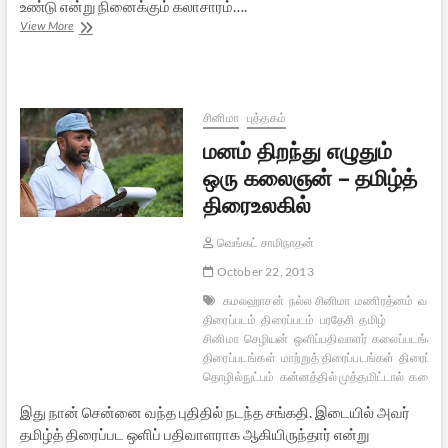
உண்டு என்று நினைக்கும் கலாசாரம்….
ஒரு
View More
நிஷ்காம
கர்மி
சினிமா
புத்தகம்
மனம் திறந்து எழுதும்
ஒரு கலைஞன் – தமிழ்த்
திரைஉலகில்
வெங்கட் சாமிநாதன்
October 22, 2013
கமலஹாசன்
நல்ல சினிமா
மணிரத்னம்
வணி
திரைப்படம்
திரைப்படம்
பரதேசி
தமிழ்
சினிமா
செழியன்
ஒளிப்பதிவாளர்
கலைப்படங்கள்
திரைப்படங்கள்
மாற்றுத் திரைப்படங்கள்
திரைப்பட
தொழில்நுட்பம்
கன்னத்தில் முத்தமிட்டால்
கலை வி
இது நான் சென்னை வந்த புதிதில் நடந்த சங்கதி. இடையில் அவர்
தமிழ்த் திரைப்பட ஒளிப் பதிவாளராக ஆகியிருந்தார் என்று