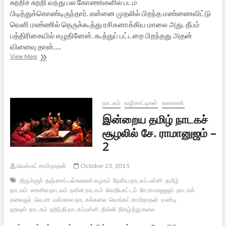
சுற்றிச் சுற்றி வந்து பல கோணங்களில் படம்
பிடித்துக்கொண்டிருந்தார். என்னை முதலில் பிறந்த மண்ணைவிட்டு
வெளி மண்ணில் தெருக்கூத்து ரசிகனாக்கிய மாலை அது. தீபம்
பத்திரிகையில் எழுதினேன். கூத்துப் பட்டறை பிறந்தது அதன்
விளைவு தான்….
இன்றைய
View More
தமிழ்
நாடகச்
சூழலில்
சே.
ராமானுஜம்
நாடகம்
வழிகாட்டிகள்
கலைகள்
–
இன்றைய தமிழ் நாடகச்
3
சூழலில் சே. ராமானுஜம் –
2
வெங்கட் சாமிநாதன்
October 23, 2015
திருச்சூர்
தஞ்சைப் பல்கலைக் கழகம்
தேசிய நாடகப் பள்ளி
தமிழ்
நாடகம்
கைசிக நாடகம்
நவீன நாடகம்
வெறியாட்டம்
சே.ராமானுஜம்
நாடகக்
கலைஞர்
வெ.சா
வங்காள நாடகக்கலை
வெங்கட் சாமிநாதன்
மண்டி
ஹவுஸ்
நாடகம்
ஹிந்தி நாடகப்பள்ளி
தில்லி
நிகழ்த்து கலை