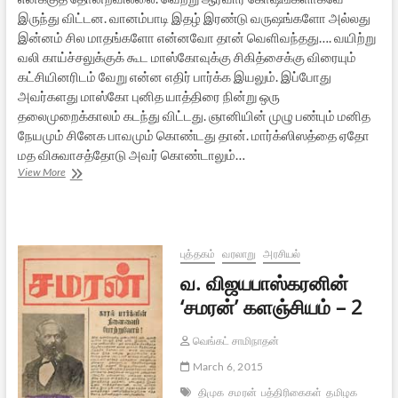
இருந்து விட்டன. வானம்பாடி இதழ் இரண்டு வருஷங்களோ அல்லது
இன்னம் சில மாதங்களோ என்னவோ தான் வெளிவந்தது…. வயிற்று
வலி காய்ச்சலுக்குக் கூட மாஸ்கோவுக்கு சிகித்சைக்கு விரையும்
கட்சியினரிடம் வேறு என்ன எதிர் பார்க்க இயலும். இப்போது
அவர்களது மாஸ்கோ புனித யாத்திரை நின்று ஒரு
தலைமுறைக்காலம் கடந்து விட்டது. ஞானியின் முழு பண்பும் மனித
நேயமும் சினேக பாவமும் கொண்டது தான். மார்க்ஸிஸத்தை ஏதோ
மத விசுவாசத்தோடு அவர் கொண்டாலும்…
வானம்பாடிகளும்
View More
ஞானியும்
–
1
புத்தகம்
வரலாறு
அரசியல்
வ. விஜயபாஸ்கரனின்
‘சமரன்’ களஞ்சியம் – 2
வெங்கட் சாமிநாதன்
March 6, 2015
திமுக
சமரன்
பத்திரிகைகள்
தமிழக