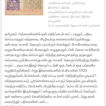
பத்திரிகையாளர்கள்
முற்போக்கு
இலக்கியம்
இந்திய
கம்யூனிஸ்டுகள்
கம்யூனிசம்
சரஸ்வதி
பத்திரிகை
திராவிட இயக்கம்
இந்திய
கம்யூனிஸ்ட்
கட்சி
கருணாநிதி
விஜயபாஸ்கரன்
முரசொலி
தமிழகம் அக்காலங்களில் தன் எதிர்ப்பைக் காட்டாததும், பதிவு
செய்யாததும் எத்தகைய சீரழிவுக்கு காரணமாகியிருக்கிறது
என்பதை ‘சமரன்’ தொகுப்பு நமக்குச் சொல்லும். பேசவேண்டியதை,
எழுத வேண்டியதைப் பேசுவதும், எழுதுவதும், பின் அவை காற்றோடு
மறையாது பதிவு செய்வதும் அடுத்த தலைமுறைக்கு தருவதும்
எவ்வளவு முக்கியமானது என்பது ‘சமரன்’ தொகுப்பிலிருந்து தெரிய
வரும்…. குடியரசு இதழ் தொகுப்பு பற்றி ஒரு அன்பர் ஒரு புத்தகமே
எழுதியிருக்கிறார். அது இல்லையெனில் பெரியாரின் 1925
எழுத்துக்கள், பேச்சுக்கள் பற்றி எப்படி நான் அறிந்திருக்க முடியும்?.
விடுதலையையும், முரசொலியையும் யாரும் தொகுக்க முயன்றால்,
அதற்கு எதிர்ப்பு அவர்களிடமிருந்தே வரும். “நம்ம வீட்டு சமாசாரம்,
நமக்குள்ளே இருக்கணும்” என்று ஒரு மந்திர வாக்கியம் பிறக்கும்.
தன் உண்மை முகம் வெளித்தெரிய கூச்சப்படும் முகம். அது தான்
வரலாற்றுப் பதிவுகளின் பலம்….
வ.