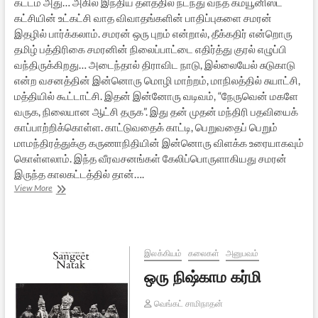
கட்டம் அது… அகில இந்திய தளத்தில் நடந்து வந்த கம்யூனிஸ்ட்
கட்சியின் உட்கட்சி வாத விவாதங்களின் பாதிப்புகளை சமரன்
இதழில் பார்க்கலாம். சமரன் ஒரு புறம் என்றால், தீக்கதிர் என்றொரு
தமிழ் பத்திரிகை சமரனின் நிலைப்பாட்டை எதிர்த்து குரல் எழுப்பி
வந்திருக்கிறது… அடைந்தால் திராவிட நாடு, இல்லையேல் சுடுகாடு
என்ற வசனத்தின் இன்னொரு மொழி மாற்றம், மாநிலத்தில் சுயாட்சி,
மத்தியில் கூட்டாட்சி. இதன் இன்னோரு வடிவம், “நேருவென் மகளே
வருக, நிலையான ஆட்சி தருக”. இது தன் முதன் மந்திரி பதவியைக்
காப்பாற்றிக்கொள்ள. காட்டுவதைக் காட்டி, பெறுவதைப் பெறும்
மாமந்திரத்துக்கு கருணாநிதியின் இன்னொரு விளக்க உரையாகவும்
கொள்ளலாம். இந்த வீரவசனங்கள் கேலிப்பொருளாகியது சமரன்
இருந்த காலகட்டத்தில் தான்….
வ.
View More
விஜயபாஸ்கரனின்
‘சமரன்’
களஞ்சியம்
–
1
இலக்கியம்
கலைகள்
அனுபவம்
ஒரு நிஷ்காம கர்மி
வெங்கட் சாமிநாதன்