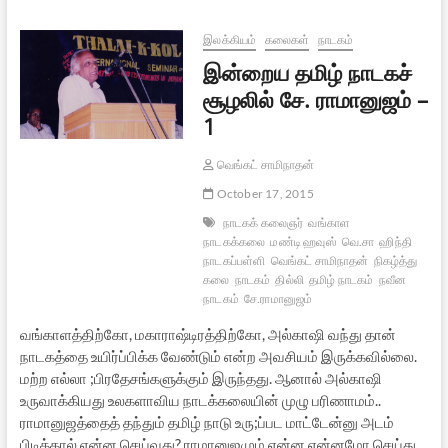
சூழலில்
சே.
ராமானுஜம்
இலக்கியம்
கலைகள்
நாடகம்
–
இன்றைய தமிழ் நாடகச்
2
சூழலில் சே. ராமானுஜம் –
1
வெங்கட் சாமிநாதன்
October 17, 2015
நாடகக் கலைஞர்
வங்காள
நாடகக்கலை
மண்டி ஹவுஸ்
வெ.சா
ஹிந்தி
நாடகப்பள்ளி
வெங்கட் சாமிநாதன்
நிகழ்த்து
கலை
நாடகம்
தில்லி
தமிழ் நாடகம்
நவீன
நாடகம்
சே.ராமானுஜம்
வங்காளத்திற்கோ, மகாராஷ்டிரத்திற்கோ, அல்காஷி வந்து தான்
நாடகத்தை உயிர்ப்பிக்க வேண்டும் என்ற அவசியம் இருக்கவில்லை.
மற்ற எல்லா ;பிரதேசங்களுக்கும் இருந்தது. ஆனால் அல்காஷி
உருவாக்கியது உலகளாவிய நாடக்கலையின் முழு பரிணாமம்..
ராமானுஜத்தைத் தந்தும் தமிழ் நாடு உரு;ப்பட மாட்டேன்னு அடம்
பிடித்தால் என்ன செய்வது? ராமானுஜமும் என்ன என்னமோ செய்து