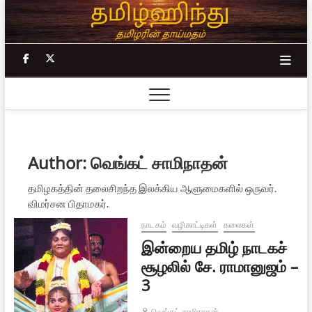
Skip
to
content
facebook
twitter
Author:
வெங்கட் சாமிநாதன்
தமிழகத்தின் தலைசிறந்த இலக்கிய ஆளுமைகளில் ஒருவர்.
விமர்சன பிதாமகர்.
நாடகம்
வழிகாட்டிகள்
கலைகள்
இன்றைய தமிழ் நாடகச்
சூழலில் சே. ராமானுஜம் –
3
வெங்கட் சாமிநாதன்