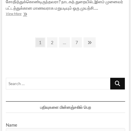
சோதித்துக்கொண்டிருந்தவரா? நாடகத் துறையில், இளம் முனைவர்
பட்டத்துக்கான மாணவராக மறுபடியும் ஒரு முயற்சி….
தற்கொலைக்கு
View More
ஒரு
கலைஞனை
விரட்டும்
சமூகம்
Posts
Page
Page
Page
Next
1
2
…
7
page
pagination
Search
…
பதிவுகளை மின்னஞ்சலில் பெற
Name