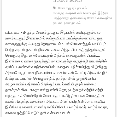
October 16, 2013
சே.ராமானுஜம்
நாடகக்
கலைஞர்
அஞ்சலி
எஸ்.வேலாயுதம்
இந்திரா
பார்த்தசாரதி
ஒளியமைப்பு
சோகம்
கலைஞர்கள்
ப
நாடகம்
நவீன நாடகம்
வியாளம் – மிகுந்த சோகத்துடனும் இழப்பின் வலியுடனும் பாச
உணர்வுடனும் இளமையில் தன்னுயிரை மாய்த்துக்கொண்ட ஒரு
கலைஞனுக்கு அவரது தோழமையும் உடன் செயலாற்றும் வாய்ப்பும்
பெற்றவர்கள் தங்கள் நினைவுகளை அஞ்சலியாகத் தந்துள்ளதன்
தொகுப்பு இது. எஸ்.வேலாயுதம் அந்தக் கலைஞனின் பெயர்….
இளங்கலை வரலாறு படிக்கும் மாணவருக்கு கருஞ்சுழி நாடகத்தில்
ஒளிப் படிமங்கள் வாழ்க்கையின் பாதையை நிச்சயித்து விடுகிறது.
அலைமோதும் மன நிலையில் பல உணர்வுகள் கொட்டி அலைக்கழிக்
கின்றன. மாட்டுத் தொழுவத்தில் தாத்தாவின் முறுக்கேறிய
அழுகையில் புதிதாகப் பிறக்கும் பாடல்களின் குரல் வலிமை
தனக்குக் கிடைகாதா என்று ஏங்கி தொழுவத்தைச் சுற்றிச் சுற்றி
வந்ததாகச் சொல்கிறார் வேலாயுதம். க அபூர்வமான சோகத்தின்
கனம் நிறைந்த கணங்கள் அவை… அவர் பயிற்றிவிப்பாளராகவே
இன்றோ நாளையோ என்ற தவிப்பிலேயே வாழ்ந்தவர். வாழ்ந்தவரா,
சாவை ஒத்திப்போடும் தன் வல்லமையைச்