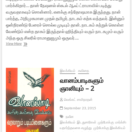
பார்க்கிறார்… தான் நேஷனல் ஸ்கூல் ஆஃப் ட்ராமாவில் படித்து
வருவதாகவும் சொன்னார். எனக்கு சந்தோஷமாக இருந்தது. நான்
பார்த்த, அறிமுகமான முதல் தமிழர், நாடகம் கற்க வந்தவர். இன்னும்
ஒன்றிரண்டு பேரைச் சொல்ல முடியும் தான். நாடகம் கற்றுக் கொள்ள
வேண்டும் என்ற தாகம் இருந்தால் ஹிந்தியும் வரும் நாடகமும் வரும்
அந்த ஒரு சிலரில் ராமானுஜமும் ஒருவர்….
இன்றைய
View More
தமிழ்
நாடகச்
சூழலில்
சே.
ராமானுஜம்
இலக்கியம்
கவிதை
–
வானம்பாடிகளும்
1
ஞானியும் – 2
வெங்கட் சாமிநாதன்
September 23, 2015
நவீன
இலக்கியம்
இடதுசாரிகள்
முற்போக்கு
மார்க்சியம்
யதார்த்தவகை எழுத்து
முற்போக்கு இலக்கியம்
இந