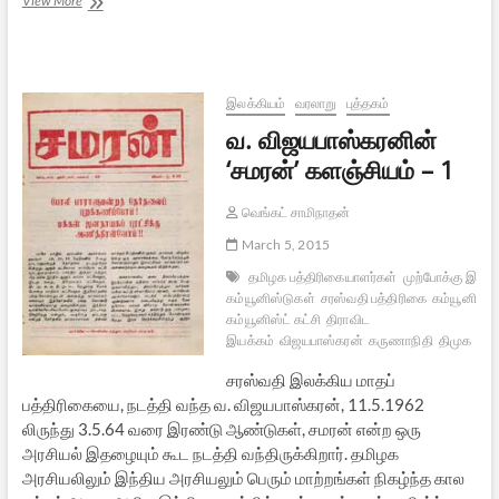
View More
விஜயபாஸ்கரனின்
‘சமரன்’
களஞ்சியம்
–
2
இலக்கியம்
வரலாறு
புத்தகம்
வ. விஜயபாஸ்கரனின்
‘சமரன்’ களஞ்சியம் – 1
வெங்கட் சாமிநாதன்
March 5, 2015
தமிழக பத்திரிகையாளர்கள்
முற்போக்கு இலக்
கம்யூனிஸ்டுகள்
சரஸ்வதி பத்திரிகை
கம்யூனிசம்
கம்யூனிஸ்ட் கட்சி
திராவிட
இயக்கம்
விஜயபாஸ்கரன்
கருணாநிதி
திமுக
சமர
சரஸ்வதி இலக்கிய மாதப்
பத்திரிகையை, நடத்தி வந்த வ. விஜயபாஸ்கரன், 11.5.1962
லிருந்து 3.5.64 வரை இரண்டு ஆண்டுகள், சமரன் என்ற ஒரு
அரசியல் இதழையும் கூட நடத்தி வந்திருக்கிறார். தமிழக
அரசியலிலும் இந்திய அரசியலும் பெரும் மாற்றங்கள் நிகழ்ந்த கால