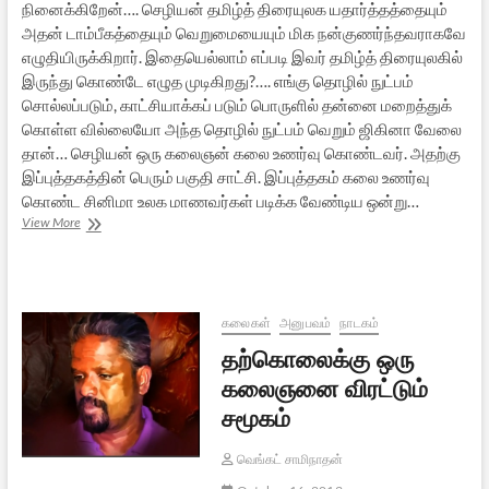
நினைக்கிறேன்…. செழியன் தமிழ்த் திரையுலக யதார்த்தத்தையும்
அதன் டாம்பீகத்தையும் வெறுமையையும் மிக நன்குணர்ந்தவராகவே
எழுதியிருக்கிறார். இதையெல்லாம் எப்படி இவர் தமிழ்த் திரையுலகில்
இருந்து கொண்டே எழுத முடிகிறது?…. எங்கு தொழில் நுட்பம்
சொல்லப்படும், காட்சியாக்கப் படும் பொருளில் தன்னை மறைத்துக்
கொள்ள வில்லையோ அந்த தொழில் நுட்பம் வெறும் ஜிகினா வேலை
தான்… செழியன் ஒரு கலைஞன் கலை உணர்வு கொண்டவர். அதற்கு
இப்புத்தகத்தின் பெரும் பகுதி சாட்சி. இப்புத்தகம் கலை உணர்வு
கொண்ட சினிமா உலக மாணவர்கள் படிக்க வேண்டிய ஒன்று…
மனம்
View More
திறந்து
எழுதும்
ஒரு
கலைஞன்
–
கலைகள்
அனுபவம்
நாடகம்
தமிழ்த்
தற்கொலைக்கு ஒரு
திரைஉலகில்
கலைஞனை விரட்டும்
சமூகம்
வெங்கட் சாமிநாதன்