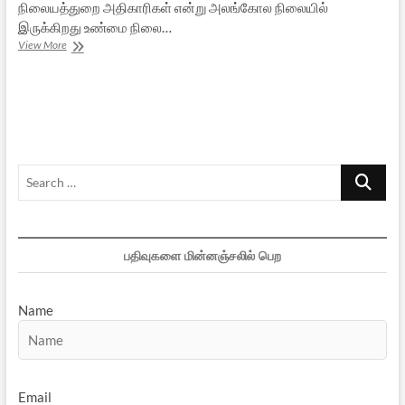
நிலையத்துறை அதிகாரிகள் என்று அலங்கோல நிலையில்
இருக்கிறது உண்மை நிலை…
அவிநாசி
View More
ஆலயம்
மீது
திட்டமிட்ட
தொடர்
தாக்குதல்கள்:
நேரடி
ரிப்போர்ட்
Search
…
பதிவுகளை மின்னஞ்சலில் பெற
Name
Email