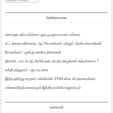
பதிவுகள்
அண்மையவை
சனாதன தர்ம சர்ச்சை: ஒரு முழுமையான பார்வை
சட்டத்தை மதிக்காத ஆட்சியாளர்கள் மற்றும் அரசியல்வாதிகள்
வேதாந்தம் : மூன்று உணர்வு நிலைகள்
திராவிட மாடல் ஆட்சியில் நடைபெற்ற ஊழல்கள் கற்பனையா ?
சக்தி தத்துவம் – ஜடாயு உரை
இந்த ஹிந்து சமூகம்: கல்கியின் 1936 விகடன் தலையங்கம்
பங்களாதேஷ் கலவரமும் இந்தியாவின்பாதுகாப்பும்
வகைகள்