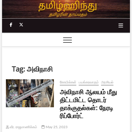
Skip
to
content
facebook
twitter
Tag:
அவிநாசி
கோயில்கள்
பயங்கரவாதம்
அரசியல்
அவிநாசி ஆலயம் மீது
திட்டமிட்ட தொடர்
தாக்குதல்கள்: நேரடி
ரிப்போர்ட்
வீர. ராஜமாணிக்கம்
May 25, 2023