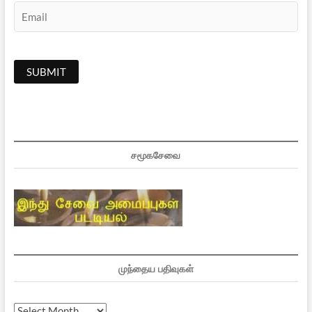
சமூகசேவை
முந்தைய பதிவுகள்
முந்தைய