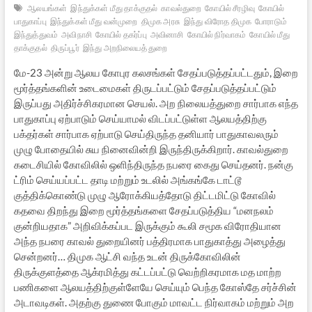
ஆலயங்கள்
இந்துக்கள் மீது தாக்குதல்
காவல்துறை
கோயில் சீரழிவு
கோயில்
பாதுகாப்பு
இந்துக்கள் மீது வன்முறை
திமுக அரசு
இந்து விரோத திமுக
போராடும்
இந்துத்துவம்
அவிநாசி
கோயில் தகர்ப்பு
அவினாசி
கோயில் நிர்வாகம்
கோயில் மீது
தாக்குதல்
திருப்பூர்
இந்து அறநிலையத் துறை
மே-23 அன்று ஆலய கோபுர கலசங்கள் சேதப்படுத்தப்பட்டதும், இறை
மூர்த்தங்களின் உடைமைகள் திருடப்பட்டும் சேதப்படுத்தப்பட்டும்
இருப்பது அதிர்ச்சிகரமான செயல். அற நிலையத்துறை சார்பாக எந்த
பாதுகாப்பு ஏற்பாடும் செய்யாமல் விடப்பட்டுள்ள ஆலயத்திற்கு
பக்தர்கள் சார்பாக ஏற்பாடு செய்திருந்த தனியார் பாதுகாவலரும்
முழு போதையில் சுய நினைவின்றி இருந்திருக்கிறார். காவல்துறை
கடைசியில் கோவிலில் ஒளிந்திருந்த நபரை கைது செய்தனர். நன்கு
ட்ரிம் செய்யப்பட்ட தாடி மற்றும் உடலில் அங்கங்கே டாட்டூ
குத்திக்கொண்டு முழு ஆரோக்கியத்தோடு திட்டமிட்டு கோவில்
கதவை திறந்து இறை மூர்த்தங்களை சேதப்படுத்திய “மனநலம்
குன்றியதாக” அறிவிக்கப்பட இருக்கும் கூலி சமூக விரோதியான
அந்த நபரை காவல் துறையினர் பத்திரமாக பாதுகாத்து அழைத்து
சென்றனர்… திமுக ஆட்சி வந்த உடன் திருக்கோவிலின்
திருக்குளத்தை ஆக்ரமித்து கட்டப்பட்டு வெற்றிகரமாக மத மாற்ற
பணிகளை ஆலயத்திற்குள்ளேயே செய்யும் பெந்த கோஸ்தே சர்ச்சின்
அடாவடிகள். அதற்கு துணை போகும் மாவட்ட நிர்வாகம் மற்றும் அற