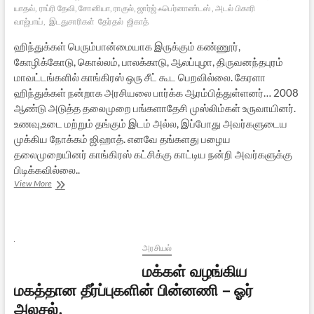
யாதவ், ராப்ரி தேவி, சோனியா, ராகுல், ஜார்ஜ் ஃபெர்னாண்டஸ், அடல் பிகாரி
வாஜ்பாய்,
இடதுசாரிகள்
தேர்தல்
ஜிகாத்
ஹிந்துக்கள் பெரும்பான்மையாக இருக்கும் கண்ணூர்,
கோழிக்கோடு, கொல்லம், பாலக்காடு, ஆலப்புழா, திருவனந்தபுரம்
மாவட்டங்களில் காங்கிரஸ் ஒரு சீட் கூட பெறவில்லை. கேரளா
ஹிந்துக்கள் நன்றாக அரசியலை பார்க்க ஆரம்பித்துள்ளனர்… 2008
ஆண்டு அடுத்த தலைமுறை பங்களாதேசி முஸ்லிம்கள் உருவாயினர்.
உணவு,உடை மற்றும் தங்கும் இடம் அல்ல, இப்போது அவர்களுடைய
முக்கிய நோக்கம் ஜிஹாத். எனவே தங்களது பழைய
தலைமுறையினர் காங்கிரஸ் கட்சிக்கு காட்டிய நன்றி அவர்களுக்கு
பிடிக்கவில்லை..
அஸ்ஸாம்,
View More
கேரளா
அரசியல்
மாற்றங்கள்:
ஒரு
பார்வை
அரசியல்
மக்கள் வழங்கிய
மகத்தான தீர்ப்புகளின் பின்னணி – ஓர்
அலசல்.