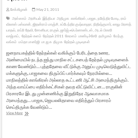
சேக்கிழான்
May 21, 2011
அஸ்ஸாம்
அரசியல்
இந்தியா
அதிமுக
காங்கிரஸ், பாஜக, நரேந்திர மோடி, ராம்
விலாஸ் பஸ்வான், ஜிதன்ராம் மாஞ்சி, உப்பேந்திர குஷ்வாஹா, நிதிஷ்குமார், லாலு பிரசாத்
யாதவ், ராப்ரி தேவி, சோனியா, ராகுல், ஜார்ஜ் ஃபெர்னாண்டஸ், அடல் பிகாரி
வாஜ்பாய்,
தேர்தல் களம்
தேர்தல் 2011
கேரளம்
பாண்டிச்சேரி
தமிழகம்
மேற்கு
வங்கம்
மம்தா பானர்ஜி
பா.ஜ.க
திமுக
தேர்தல் முடிவுகள்
ஜனநாயகத்தில் தேர்தல்கள் வகிக்கும் பேரிடத்தை உணர,
அண்மையில் நடந்த ஐந்து மாநில சட்டசபைத் தேர்தல் முடிவுகளைக்
காண வேண்டும்… புத்ததேவை வீட்டுக்கு அனுப்ப முடிவெடுத்துவிட்ட
மக்களுக்கு, பாஜகவை திரும்பிப் பார்க்கவும் நேரமில்லை…
மாநிலத்தில் காங்கிரஸ் அல்லாத கூட்டணி ஆட்சி அமைந்திருக்கும்.
அந்த வாய்ப்பை எதிர்க்கட்சிகள் தவற விட்டுவிட்டன… ராகுலின்
பிரசாரமே இடது முன்னணிக்கு இறுதிநேர ஆசுவாசமாக
அமைந்தது… பாஜக, ஜெயலலிதாவை எதிர்த்தும் பிரசாரம்
செய்திருக்க வேண்டும்…
மக்கள்
View More
வழங்கிய
மகத்தான
தீர்ப்புகளின்
பின்னணி