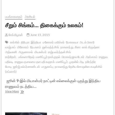
பிரிவினைவாத
அபாயங்கள்
பயங்கரவாதம்
அரசியல்
சீறும் சிங்கம்… திகைக்கும் உலகம்!
சேக்கிழான்
June 15, 2015
கார்கில்
திரிபுரா
இந்தியா
மனோகர் பாரிக்கர்
மேகாலயா
அடல் பிகாரி
வாஜ்பாய்
மிஸோரம்
நேபாளம்
ஜஸ்வந்த் சிங்
நாகலாந்து
சீனா
லால் கிருஷ்ண
அத்வானி
அருணாசல்
மியான்மர்
ராஜ்யவர்த்தன் சிங்
ராத்தோர்.
பங்களாதேஷ்
மணிப்பூர் தாக்குதல்
பிரகாஷ் ஜாவடேகர்
அஸ்ஸாம்
ராணுவ
பதிலடி
ராணுவ தலைமை தளபதி சுஹாக்
மணிப்பூர்
முதலில் அடி
நரேந்திர
மோடி
ஜார்ஜ் ஃபெர்னாண்டஸ்
பாதுகாப்பு
நாகலாந்து தேசிய சோஷலிஸ கவுன்சில்
(கப்லாங்)
ஜூன் 9-இல் மியான்மர் நாட்டின் எல்லைக்குள் புகுந்து இந்திய
ராணுவம் நடத்திய…
சீறும்
View More
சிங்கம்…
திகைக்கும்
உலகம்!
பொது