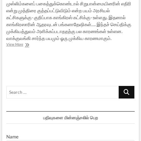
முஸ்லிம்களைப் பகைத்துக்கொண்டால் சிறுபான்மையினரின் எதிரி
என்று முத்திரை குத்தப்பட்டுவிடும் என்ற பயம் அரசியல்
கட்சிகளுக்கு- குறிப்பாக காங்கிரஸ் கட்சிக்கு- உள்ளது. இதனால்
காங்கிரஸாரின் ஆதரவுடன் பங்களாதேஷிகள்…. இந்தச் செய்திக்கு
முக்கியத்துவம் அளிக்கப்படாததற்கு பல காரணங்கள் உள்ளன.
வாக்குவங்கி சார்ந்த பயமும் ஓரு முக்கிய காரணமாகும்.
அஸ்ஸாமில்
View More
பங்களாதேஷிகள்
ஊடுருவல்:
இன்றைய
நிலைமை
Search
…
பதிவுகளை மின்னஞ்சலில் பெற
Name