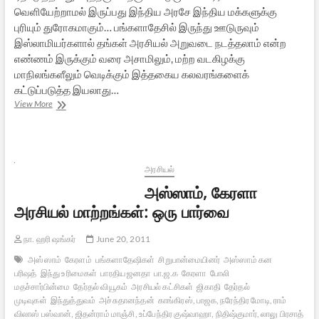
வெளியேற்றாமல் இருப்பது இந்திய அரசே இந்திய மக்களுக்கு
புரியும் துரோகமாகும்… பங்களாதேசில் இருந்து ஊடுருவும்
இஸ்லாமியர்களால் தங்கள் அரசியல் அறுவடை நடத்தலாம் என்ற
எண்ணம் இருக்கும் வரை அசாமிலும், மற்ற வடகிழக்கு
மாநிலங்களீலும் வெடிக்கும் இத்தகைய கலவரங்களைக்
கட்டுப்படுத்த இயலாது…
அசாம்
View More
கலவரம்:
அழியும்
இந்துக்கள்,
அரசு
அலட்சியம்!
அரசியல்
அஸ்ஸாம், கேரளா
அரசியல் மாற்றங்கள்: ஒரு பார்வை
நா. ஹரி ஷங்கர்
June 20, 2011
அஸ்ஸாம்
கேரளம்
பங்களாதேஷிகள்
சிறுபான்மையினர்
அஸ்ஸாம் கன
பரிஷத்
இந்து உரிமைகள்
பாரதிய ஜனதா
பா.ஜ.க
கேரளா
போலி
மதச்சார்பின்மை
தேர்தல் வியூகம்
அரசியல் கட்சிகள்
ஜிகாதி
தேர்தல்
முடிவுகள்
இந்துத்துவம்
அச்சுதானந்தன்
காங்கிரஸ், பாஜக, நரேந்திர மோடி, ராம்
விலாஸ் பஸ்வான், ஜிதன்ராம் மாஞ்சி, உப்பேந்திர குஷ்வாஹா, நிதிஷ்குமார், லாலு பிரசாத்