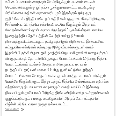
உயிரைப் பணயம் வைத்துச் செய்திருக்கும் பயணம் ஊடகச்
செயல்பாடுகளுக்கு ஓர் நல்ல முன்னுதாரணம்… வடகிழக்கு
பிரிவினைவாதிகள் அனைவரிடமும் இருக்கும் ஒரே ஒரு
குறிக்கோள்: இந்தியாவே நம் எதிரி என்பதுதான். சீன, கிறிஸ்தவ,
இஸ்லாமிய, பிராந்திய சக்திகளிடையே இருக்கும் இந்த உள்
மோதல்களினால்தான் அவை தோற்றுவிட்டிருக்கின்றன. எனவே
இதை இந்திய தேசியத்தின் வெற்றி என்று நிச்சயம்
நினைத்துவிடக்கூடாது… தமிழகத்திலும் கிறிஸ்தவ, இஸ்லாமிய,
கம்யூனிஸ சக்திகள் தத்தமது அஜெண்டாக்களுடன் களம்
இறங்கியிருக்கின்றன. தமிழகத்தில் ஜெயலலிதாவின் மறைவுக்குப்
பிறகு நடக்கத் தொடங்கியிருக்கும் போராட்டங்கள் (அல்லது இந்தப்
போராட்டங்கள் நடக்கத் தோதாக அவருடைய மரணம்
நடத்தப்பட்டதா) பனி மலையில் சிறு நுனி மட்டுமே. இந்தப்
போராட்டங்களை கொஞ்சம் எள்ளலுடன் எகத்தாளமாகப் பார்க்கும்
போக்கே இருக்கிறது… இந்து மற்றும் இந்திய அம்சங்களை எதிர்க்க
எந்தவொரு நியாயமான காரணமும் வசதி வாய்ப்பும் இல்லாத
நிலையிலும் தனியாகப் பிரிந்தே தீரவேண்டும் என்ற கூக்குரல்களால்
சூழப்பட்டுவரும் நமக்கு வடகிழக்கின் அந்தப் போராட்டத்தின்
வீழ்ச்சி பற்றிய வரலாறு ஒரு நல்ல பாடம்…
டார்கெட்
View More
இந்தியா: