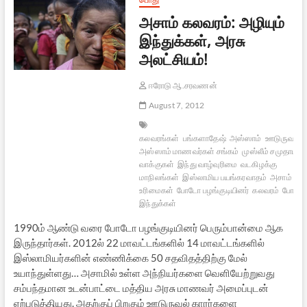
அசாம் கலவரம்: அழியும்
இந்துக்கள், அரசு
அலட்சியம்!
ஈரோடு ஆ.சரவணன்
August 7, 2012
கலவரங்கள்
பங்களாதேஷ்
அஸ்ஸாம்
ஊடுருவல்
அஸ்ஸாம் மாணவர்கள் சங்கம்
முஸ்லீம் சமுதாய
வாக்குகள்
இந்து வாழ்வுரிமை
வடகிழக்கு
மாநிலங்கள்
இஸ்லாமிய பயங்கரவாதம்
அசாம்
இந்
உரிமைகள்
போடோ பழங்குடியினர்
கலவரம்
போடோ
இந்துக்கள்
1990ம் ஆண்டு வரை போடோ பழங்குடியினர் பெரும்பான்மை ஆக
இருந்தார்கள். 2012ல் 22 மாவட்டங்களில் 14 மாவட்டங்களில்
இஸ்லாமியர்களின் எண்ணிக்கை 50 சதவிதத்திற்கு மேல்
உயாந்துள்ளது… அசாமில் உள்ள அந்நியர்களை வெளியேற்றுவது
சம்பந்தமான உடன்பாட்டை மத்திய அரசு மாணவர் அமைப்புடன்
ஏற்படுத்தியது. அதற்குப் பிறகும் ஊடுருவல் காரர்களை