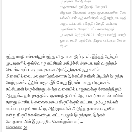
முடிவுகள்
மோதி அரசு
சாதனைகள்
தமிழ்நாடு
பினறாயி
விஜயன்
அஸ்ஸாம்
பாஜக
மு.க.ஸ்டாலின்
மேற்கு
வங்கம்
என்.ஆர்.காங்கிரஸ்
அஇஅதிமுக
அதிமுக
பாஜக கூட்டணி
நரேந்திர மோதி
எடப்பாடி
பழனிச்சாமி
கேரளம்
சட்டசபை தேர்தல்
முடிவுகள்
தேர்தல் 2021
மம்தா பானர்ஜி
பாரதிய
ஜனதா கட்சி
புதுச்சேரி
திமுக
ஹிமந்தா பிஸ்வ
சர்மா
ஐந்து மாநிலங்களிலும் ஐந்து விதமான தீர்ப்புகள். இந்தத் தேர்தல்
முடிவுகளில் ஒவ்வொரு கட்சியும் மகிழ்ச்சி அடையவும் வருத்தம்
கொள்ளவும் பல முடிவுகளை அளித்திருக்கிறது எனில்
மிகையில்லை.. பல தசாப்தங்களாக இக்கட்சிகளின் பிடியில் இருந்த
மேற்கு வங்கத்தில் பாஜக இப்போது இரண்டாவது பிரதானக்
கட்சியாகி இருக்கிறது. அந்த வகையில் பாஜகவுக்கு சோகத்திலும்
ஆறுதல்… தமிழகத்தில் கருணாநிதியின் நேரடி வாரிசான ஸ்டாலின்
தனது அரசியல் தலைமையை நிரூபிக்கும் கட்டாயமும், முதல்வர்
எடப்பாடி பழனிசாமிக்கு அதிமுகவின் அடுத்த தலைமை தானே
என்று நிரூபிக்க வேண்டிய கட்டாயமும் இருந்தன. இந்தச்
சோதனையில் இருவருமே வென்றுள்ளனர்…
ஐந்து
View More
மாநிலத்