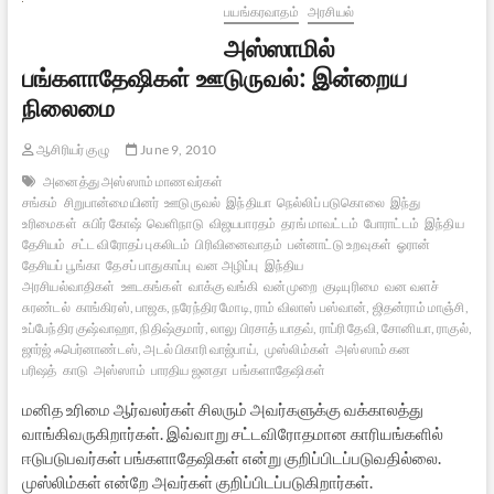
–
பயங்கரவாதம்
அரசியல்
ஓர்
அஸ்ஸாமில்
அலசல்.
பங்களாதேஷிகள் ஊடுருவல்: இன்றைய
நிலைமை
ஆசிரியர் குழு
June 9, 2010
அனைத்து அஸ்ஸாம் மாணவர்கள்
சங்கம்
சிறுபான்மையினர்
ஊடுருவல்
இந்தியா
நெல்லிப் படுகொலை
இந்து
உரிமைகள்
சுபிர் கோஷ்
வெளிநாடு
விஜயபாரதம்
தரங் மாவட்டம்
போராட்டம்
இந்திய
தேசியம்
சட்ட விரோதப் புகலிடம்
பிரிவினைவாதம்
பன்னாட்டு உறவுகள்
ஓரான்
தேசியப் பூங்கா
தேசப் பாதுகாப்பு
வன அழிப்பு
இந்திய
அரசியல்வாதிகள்
ஊடகங்கள்
வாக்கு வங்கி
வன்முறை
குடியுரிமை
வன வளச்
சுரண்டல்
காங்கிரஸ், பாஜக, நரேந்திர மோடி, ராம் விலாஸ் பஸ்வான், ஜிதன்ராம் மாஞ்சி,
உப்பேந்திர குஷ்வாஹா, நிதிஷ்குமார், லாலு பிரசாத் யாதவ், ராப்ரி தேவி, சோனியா, ராகுல்,
ஜார்ஜ் ஃபெர்னாண்டஸ், அடல் பிகாரி வாஜ்பாய்,
முஸ்லிம்கள்
அஸ்ஸாம் கன
பரிஷத்
காடு
அஸ்ஸாம்
பாரதிய ஜனதா
பங்களாதேஷிகள்
மனித உரிமை ஆர்வலர்கள் சிலரும் அவர்களுக்கு வக்காலத்து
வாங்கிவருகிறார்கள். இவ்வாறு சட்டவிரோதமான காரியங்களில்
ஈடுபடுபவர்கள் பங்களாதேஷிகள் என்று குறிப்பிடப்படுவதில்லை.
முஸ்லிம்கள் என்றே அவர்கள் குறிப்பிடப்படுகிறார்கள்.