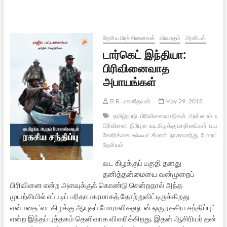
தேர்தல்
முடிவுகள்:
ஒரு
கண்ணோட்டம்
தேசிய பிரச்சினைகள்
விவாதம்
அரசியல்
டார்கெட் இந்தியா:
பிரிவினைவாத
அபாயங்கள்
B.R. மகாதேவன்
May 29, 2018
தமிழ்நாடு
பிரிவினைவாதிகள்
அஸ்ஸாம்
தமிழ
பிரிவினை
திரிபுரா
வடகிழக்கு மாநிலங்கள்
பயங்க
கோரிக்கை
உல்ஃபா
சீமான்
நாகாலாந்து
போராட்டங
தேசியம்
வட கிழக்குப் பகுதி தனது
தனித்தன்மையை வன்முறைப்
பிரிவினை என்ற அளவுக்குக் கொண்டு சென்றதால் அந்த
முயற்சியில் எப்படிப் பரிதாபகரமாகத் தோற்றுவிட்டிருக்கிறது
என்பதை ‘வடகிழக்கு ஆயுதப் போராளிகளுடன் ஒரு ரகசிய சந்திப்பு”
என்ற இந்தப் புத்தகம் தெளிவாக விவரிக்கிறது. இதன் ஆசிரியர் தன்