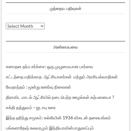
முந்தைய பதிவுகள்
முந்தைய
பதிவுகள்
அண்மையவை
சனாதன தர்ம சர்ச்சை: ஒரு முழுமையான பார்வை
சட்டத்தை மதிக்காத ஆட்சியாளர்கள் மற்றும் அரசியல்வாதிகள்
வேதாந்தம் : மூன்று உணர்வு நிலைகள்
திராவிட மாடல் ஆட்சியில் நடைபெற்ற ஊழல்கள் கற்பனையா ?
சக்தி தத்துவம் – ஜடாயு உரை
இந்த ஹிந்து சமூகம்: கல்கியின் 1936 விகடன் தலையங்கம்
பங்களாதேஷ் கலவரமும் இந்தியாவின்பாதுகாப்பும்