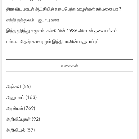
திராவிட மாடல் ஆட்சியில் நடைபெற்ற ஊழல்கள் கற்பனையா ?
சக்தி தத்துவம் – ஜடாயு உரை
இந்த ஹிந்து சமூகம்: கல்கியின் 1936 விகடன் தலையங்கம்
பங்களாதேஷ் கலவரமும் இந்தியாவின்பாதுகாப்பும்
வகைகள்
அஞ்சலி
(55)
அனுபவம்
(163)
அரசியல்
(769)
அறிவிப்புகள்
(92)
அறிவியல்
(57)