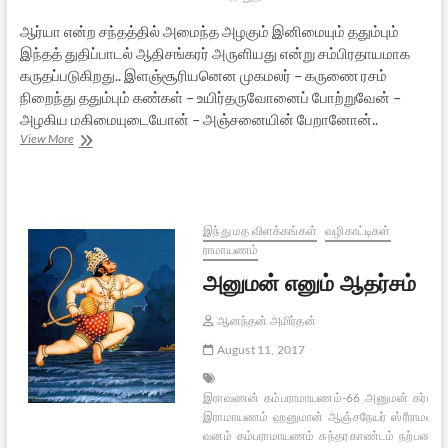
ஆர்யா என்ற சந்தத்தில் அமைந்த அழகும் இனிமையும் ததும்பும்
இந்தத் துதிப்பாடல் ஆதிசங்கரர் அருளியது என்று சம்பிரதாயமாக
கருதப்படுகிறது.. இளஞ்சூரியனென முகமலர் – கருணை ரசம்
நிறைந்து ததும்பும் கண்கள் – உயிர்தருவோனைப் போற்றுவேன் –
அழகிய மகிமையுடையோன் – அஞ்சனையின் பேறானோன்..
ஸ்ரீ
View More
ஹனுமத்
பஞ்சரத்னம்
–
தமிழில்
இந்து மத விளக்கங்கள்
வழிகாட்டிகள்
ராமாயணம்
அனுமன் எனும் ஆதர்சம்
ஆனந்தன் அமிர்தன்
August 11, 2017
இராவணன்
கம்பராமாயணம்-66
அனுமன்
கர்மய
இராமாயணம்
ஹனுமான்
ஆஞ்சநேயர்
ஸ்ரீராமன்
வ
வனம்
கம்பராமாயணம்
சுந்தர காண்டம்
நற்பண்பு