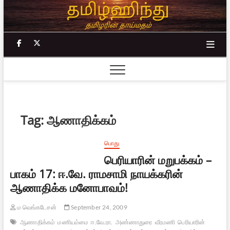
Skip
to
content
facebook
twitter
Tag:
ஆணாதிக்கம்
பொது
பெரியாரின் மறுபக்கம் –
பாகம் 17: ஈ.வே. ராமசாமி நாயக்கரின்
ஆணாதிக்க மனோபாவம்!
ம வெங்கடேசன்
September 24, 2009
ஆணாதிக்கம்
மணியம்மை
ஈ.வே.ரா.
அண்ணாதுரை
வீரமணி
பெரியாரின்