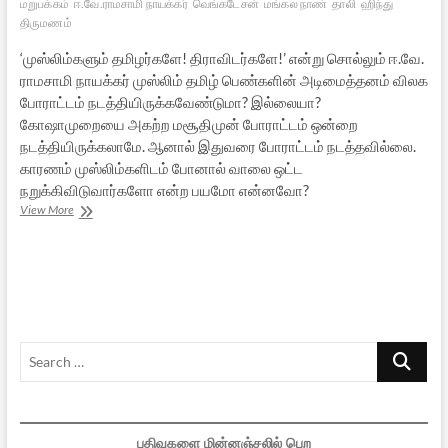
மறுபக்கம்
ஈ.வே.ராமசாமி நாயக்கர்
வெங்கடேசன்
மங்கல நாண்
தாலி
ஹிந்து
திருமணம்
‘முஸ்லிம்களும் தமிழர்களே! திராவிடர்களே!’ என்று சொல்லும் ஈ.வே.
ராமசாமி நாயக்கர் முஸ்லிம் தமிழ் பெண்களின் அடிமைத்தனம் விலக
போராட்டம் நடத்தியிருக்கவேண்டுமா? இல்லையா?
கோஷாமுறையை அகற்ற மசூதிமுன் போராட்டம் ஒன்றை
நடத்தியிருக்கலாமே. ஆனால் இதுவரை போராட்டம் நடத்தவில்லை.
காரணம் முஸ்லிம்களிடம் போனால் வாலை ஒட்ட
நறுக்கிவிடுவார்களோ என்ற பயமோ என்னவோ?
பெரியாரின்
View More
மறுபக்கம்
–
பாகம்
17:
ஈ.வே.
ராமசாமி
நாயக்கரின்
Search
ஆணாதிக்க
மனோபாவம்!
…
பதிவுகளை மின்னஞ்சலில் பெற