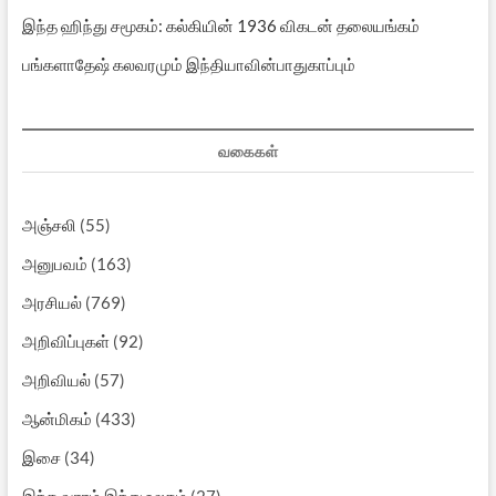
இந்த ஹிந்து சமூகம்: கல்கியின் 1936 விகடன் தலையங்கம்
பங்களாதேஷ் கலவரமும் இந்தியாவின்பாதுகாப்பும்
வகைகள்
அஞ்சலி
(55)
அனுபவம்
(163)
அரசியல்
(769)
அறிவிப்புகள்
(92)
அறிவியல்
(57)
ஆன்மிகம்
(433)
இசை
(34)
இந்த வாரம் இந்து உலகம்
(27)