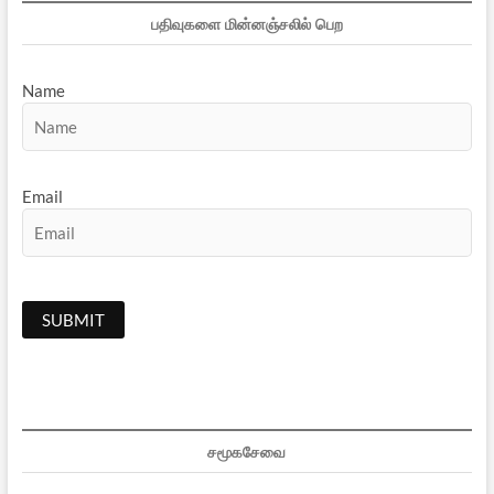
பதிவுகளை மின்னஞ்சலில் பெற
Name
Email
சமூகசேவை