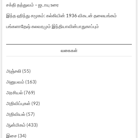
சக்தி தத்துவம் – ஜடாயு உரை
இந்த ஹிந்து சமூகம்: கல்கியின் 1936 விகடன் தலையங்கம்
பங்களாதேஷ் கலவரமும் இந்தியாவின்பாதுகாப்பும்
வகைகள்
அஞ்சலி
(55)
அனுபவம்
(163)
அரசியல்
(769)
அறிவிப்புகள்
(92)
அறிவியல்
(57)
ஆன்மிகம்
(433)
இசை
(34)