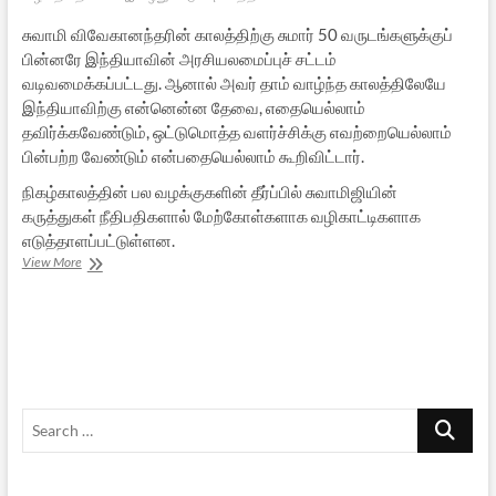
சுவாமி விவேகானந்தரின் காலத்திற்கு சுமார் 50 வருடங்களுக்குப்
பின்னரே இந்தியாவின் அரசியலமைப்புச் சட்டம்
வடிவமைக்கப்பட்டது. ஆனால் அவர் தாம் வாழ்ந்த காலத்திலேயே
இந்தியாவிற்கு என்னென்ன தேவை, எதையெல்லாம்
தவிர்க்கவேண்டும், ஒட்டுமொத்த வளர்ச்சிக்கு எவற்றையெல்லாம்
பின்பற்ற வேண்டும் என்பதையெல்லாம் கூறிவிட்டார்.
நிகழ்காலத்தின் பல வழக்குகளின் தீர்ப்பில் சுவாமிஜியின்
கருத்துகள் நீதிபதிகளால் மேற்கோள்களாக வழிகாட்டிகளாக
எடுத்தாளப்பட்டுள்ளன.
உச்ச
View More
நீதிமன்றத்
தீர்ப்புகளில்
விவேகானந்தரின்
தாக்கம்
Search
…