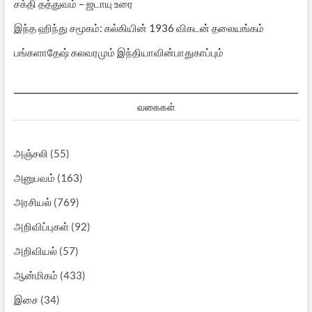
சக்தி தத்துவம் – ஜடாயு உரை
இந்த ஹிந்து சமூகம்: கல்கியின் 1936 விகடன் தலையங்கம்
பங்களாதேஷ் கலவரமும் இந்தியாவின்பாதுகாப்பும்
வகைகள்
அஞ்சலி
(55)
அனுபவம்
(163)
அரசியல்
(769)
அறிவிப்புகள்
(92)
அறிவியல்
(57)
ஆன்மிகம்
(433)
இசை
(34)