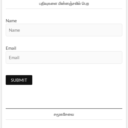
பதிவுகளை மின்னஞ்சலில் பெற
Name
Email
சமூகசேவை