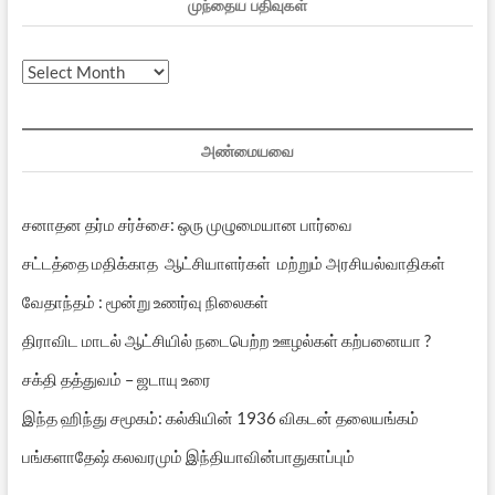
முந்தைய பதிவுகள்
முந்தைய
பதிவுகள்
அண்மையவை
சனாதன தர்ம சர்ச்சை: ஒரு முழுமையான பார்வை
சட்டத்தை மதிக்காத ஆட்சியாளர்கள் மற்றும் அரசியல்வாதிகள்
வேதாந்தம் : மூன்று உணர்வு நிலைகள்
திராவிட மாடல் ஆட்சியில் நடைபெற்ற ஊழல்கள் கற்பனையா ?
சக்தி தத்துவம் – ஜடாயு உரை
இந்த ஹிந்து சமூகம்: கல்கியின் 1936 விகடன் தலையங்கம்
பங்களாதேஷ் கலவரமும் இந்தியாவின்பாதுகாப்பும்