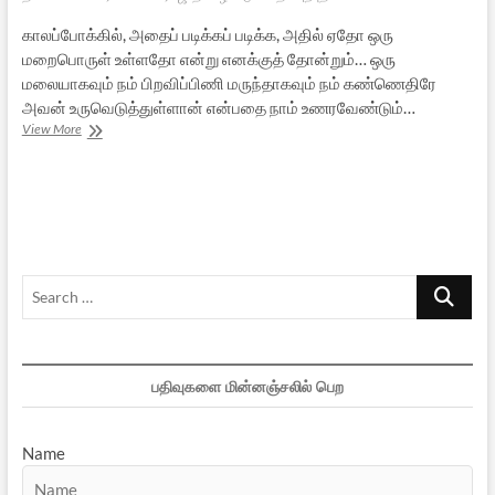
காலப்போக்கில், அதைப் படிக்கப் படிக்க, அதில் ஏதோ ஒரு
மறைபொருள் உள்ளதோ என்று எனக்குத் தோன்றும்… ஒரு
மலையாகவும் நம் பிறவிப்பிணி மருந்தாகவும் நம் கண்ணெதிரே
அவன் உருவெடுத்துள்ளான் என்பதை நாம் உணரவேண்டும்…
அருணாசலத்தில்
View More
‘ம’கரத்தின்
மகத்துவம்
Search
…
பதிவுகளை மின்னஞ்சலில் பெற
Name