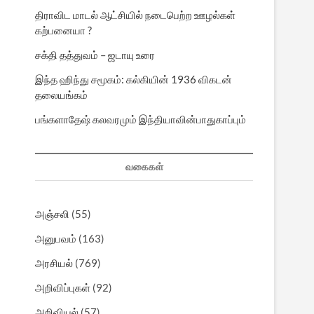
திராவிட மாடல் ஆட்சியில் நடைபெற்ற ஊழல்கள்
கற்பனையா ?
சக்தி தத்துவம் – ஜடாயு உரை
இந்த ஹிந்து சமூகம்: கல்கியின் 1936 விகடன்
தலையங்கம்
பங்களாதேஷ் கலவரமும் இந்தியாவின்பாதுகாப்பும்
வகைகள்
அஞ்சலி
(55)
அனுபவம்
(163)
அரசியல்
(769)
அறிவிப்புகள்
(92)
அறிவியல்
(57)