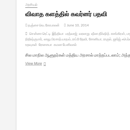
அரசியல்
விவாத களத்தில் கவர்னர் பதவி
தஞ்சை வெ.கோபாலன்
June 10, 2014
சென்னா ரெட்டி
இந்தியா
பரத்வாஜ்
வரலாறு
ஷீலா தீக்‌ஷித்
காங்கிரஸ், ப
நிதிஷ்குமார், லாலு பிரசாத் யாதவ், ராப்ரி தேவி, சோனியா, ராகுல், ஜார்ஜ் ஃபெ
உறவுகள்
ரோசையா
கமலா பேனிவால்
சில மாநில ஆளுநர்கள் மத்திய அரசால் மாற்றப்படலாம்; அந
விவாத
View More
களத்தில்
கவர்னர்
பதவி