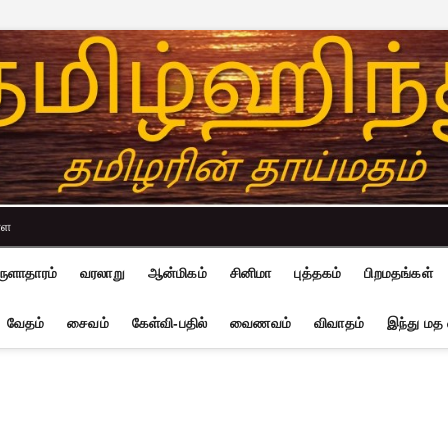
்ள
ுளாதாரம்
வரலாறு
ஆன்மிகம்
சினிமா
புத்தகம்
பிறமதங்கள்
வேதம்
சைவம்
கேள்வி-பதில்
வைணவம்
விவாதம்
இந்து மத