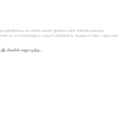
ாஜக, நரேந்திர மோடி, ராம் விலாஸ் பஸ்வான், ஜிதன்ராம் மாஞ்சி, உப்பேந்திர குஷ்வாஹா,
ர்னாண்டஸ், அடல் பிகாரி வாஜ்பாய்,
தமிழகம்
நரேந்திர மோடி
ஆளுநர்கள் மாற்றம்
மத்திய மாநி
்த இடங்களில் பாஜக மூத்த…