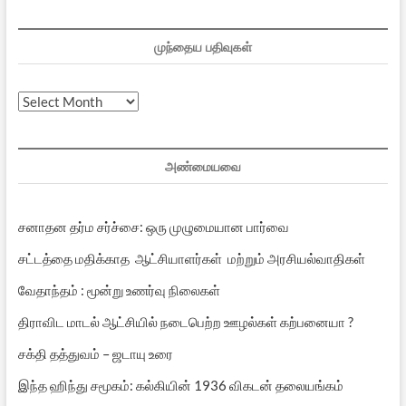
முந்தைய பதிவுகள்
முந்தைய
பதிவுகள்
அண்மையவை
சனாதன தர்ம சர்ச்சை: ஒரு முழுமையான பார்வை
சட்டத்தை மதிக்காத ஆட்சியாளர்கள் மற்றும் அரசியல்வாதிகள்
வேதாந்தம் : மூன்று உணர்வு நிலைகள்
திராவிட மாடல் ஆட்சியில் நடைபெற்ற ஊழல்கள் கற்பனையா ?
சக்தி தத்துவம் – ஜடாயு உரை
இந்த ஹிந்து சமூகம்: கல்கியின் 1936 விகடன் தலையங்கம்