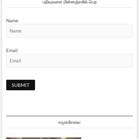
பதிவுகளை மின்னஞ்சலில் பெற
Name
Email
சமூகசேவை