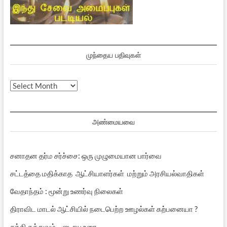
முந்தைய பதிவுகள்
முந்தைய
பதிவுகள்
அண்மையவை
சனாதன தர்ம சர்ச்சை: ஒரு முழுமையான பார்வை
சட்டத்தை மதிக்காத ஆட்சியாளர்கள் மற்றும் அரசியல்வாதிகள்
வேதாந்தம் : மூன்று உணர்வு நிலைகள்
திராவிட மாடல் ஆட்சியில் நடைபெற்ற ஊழல்கள் கற்பனையா ?
சக்தி தத்துவம் – ஜடாயு உரை