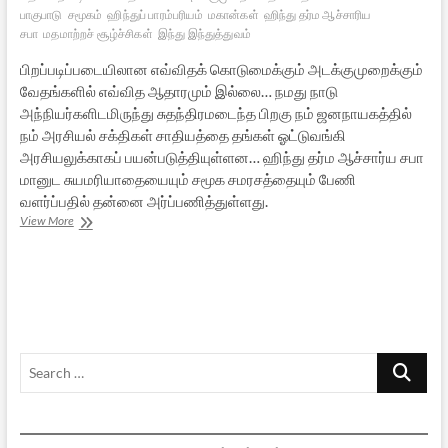
பாகுபாடு
சமூகம்
ஹிந்துப் பாரம்பரியம்
மகான்கள்
ஹிந்து தர்ம ஆச்சாரிய
சபா
மதமாற்றச் சூழ்ச்சிகள்
இந்து இந்துத்துவம்
பிறப்படிப்படையிலான எவ்விதக் கொடுமைக்கும் அடக்குமுறைக்கும்
வேதங்களில் எவ்வித ஆதாரமும் இல்லை… நமது நாடு
அந்நியர்களிடமிருந்து சுதந்திரமடைந்த பிறகு நம் ஜனநாயகத்தில்
நம் அரசியல் சக்திகள் சாதியத்தை தங்கள் ஓட்டுவங்கி
அரசியலுக்காகப் பயன்படுத்தியுள்ளன… ஹிந்து தர்ம ஆச்சார்ய சபா
மானுட சுயமரியாதையையும் சமூக சமரசத்தையும் பேணி
வளர்ப்பதில் தன்னை அர்ப்பணித்துள்ளது.
சாதியம்
View More
குறித்து
சுவாமி
தயானந்த
சரஸ்வதியின்
அறிக்கை
Search
…