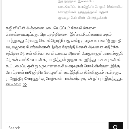
இந்துத்துவம்
இஸ்லாமியப்
படையெடுப்பு
இராஜேந்திர சோழன்
இஸ்லாமிய
கொடூரங்கள்
ஹிந்துத்துவம்
கஜினி
முகமது
போர் வீரன்
வீர இந்துக்கள்
கஜினியின் அத்தனை படையெடுப்பும் கோவில்களை
கொள்ளையடிப்பது, பிற மதத்தினரை இஸ்லாமியர்களாக மதம்
மாற்றுவது அல்லது கொன்றொழிப்பது என்ற முழுமையான ‘ஜிஹாதி’
வடிவமுறை போர்கள்தான். இந்த நேரத்தில்தான் அவனை எதிர்க்க
சந்தேல அரசன் வித்யாதரன்,மாளவ அரசன் போஜராஜன், காளச்சூரி
அரசன் காங்கேயா விக்ரமாதித்தன் முதலான ஹிந்து மன்னர்களின்
கூட்டமைப்பு ஒன்று உருவானதை சில தரவுகள் சொல்கின்றன. இந்த
நேரம்தான் ராஜேந்திர சோழனின் வடஇந்திய திக்விஜயம் நடந்தது..
ராஜேந்திர சோழனுக்கு மேற்கண்ட மன்னர்களுடன் நட்பும் இருந்தது..
ராஜேந்திர
View More
சோழனும்
ஹிந்து
மன்னர்கள்
கூட்டமைப்பும்
Search