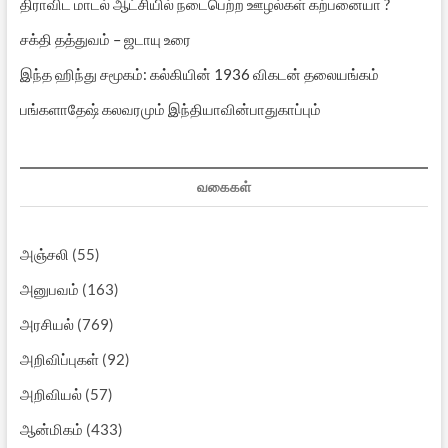
திராவிட மாடல் ஆட்சியில் நடைபெற்ற ஊழல்கள் கற்பனையா ?
சக்தி தத்துவம் – ஜடாயு உரை
இந்த ஹிந்து சமூகம்: கல்கியின் 1936 விகடன் தலையங்கம்
பங்களாதேஷ் கலவரமும் இந்தியாவின்பாதுகாப்பும்
வகைகள்
அஞ்சலி
(55)
அனுபவம்
(163)
அரசியல்
(769)
அறிவிப்புகள்
(92)
அறிவியல்
(57)
ஆன்மிகம்
(433)