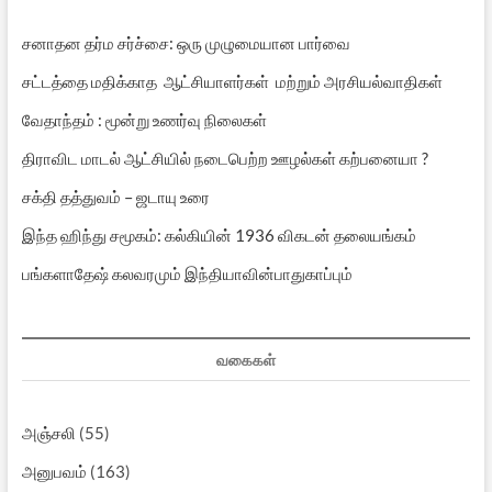
சனாதன தர்ம சர்ச்சை: ஒரு முழுமையான பார்வை
சட்டத்தை மதிக்காத ஆட்சியாளர்கள் மற்றும் அரசியல்வாதிகள்
வேதாந்தம் : மூன்று உணர்வு நிலைகள்
திராவிட மாடல் ஆட்சியில் நடைபெற்ற ஊழல்கள் கற்பனையா ?
சக்தி தத்துவம் – ஜடாயு உரை
இந்த ஹிந்து சமூகம்: கல்கியின் 1936 விகடன் தலையங்கம்
பங்களாதேஷ் கலவரமும் இந்தியாவின்பாதுகாப்பும்
வகைகள்
அஞ்சலி
(55)
அனுபவம்
(163)