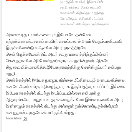
நரகத்தில்
பைபிள்
இயேசுவின்
சக்தி
கர்த்தர்
பொய்
சட்டம்பி
சுவாமிகள்
கிறிஸ்தவ மதத்தை
நிராகரித்தல்
ஸ்ரீலஸ்ரீ சட்டம்பி
சுவாமிகள்
கிரிஸ்தவமதச் சேதனம்
அனைவரது பாவங்களையும் இயேசுவே தன்மேல்
ஏற்றுக்கொண்டதாகப் பைபிள் சொல்வதால் அவர் பெரும்பாவியாகி
இருக்கவேண்டும். ஆகவே அவர் நரகத்திற்கே
சென்றிருக்கவேண்டும். அவர் தமது மரணத்திற்குப்பின்னர்
சென்றதாகவே அப்போஸ்தலர்களும் கூறுகின்றனர். ஆகவே
சிலுவையில் மரணித்த இயேசு நரகத்திற்கு சென்றிருப்பார் என்பது
உறுதி.
சொர்க்கத்தில் இயேசு நுழையவில்லை மீட்சியையும் அடையவில்லை.
எனவே அவர் எங்கும் நிறைந்தவராக இருப்பதற்கு வாய்ப்பும் இல்லை.
இயேசு நரகத்தில் கிடந்து இடர்ப்படவில்லை என்பதற்கு
ஆதாரங்களோ வலுவான தர்க்கவாதங்களோ இல்லை. எனவே அவர்
இன்னமும் நரகத்தில் கிடந்து அல்லலுற்றுக்கொண்டிருக்கின்றார்
என்றுதான் கருதவேண்டியிருக்கின்றது.
கிறிஸ்தவ
View More
மதத்தை
நிராகரித்தல்