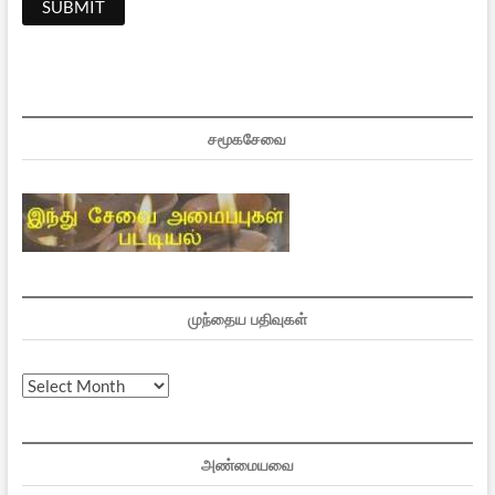
சமூகசேவை
முந்தைய பதிவுகள்
முந்தைய
பதிவுகள்
அண்மையவை