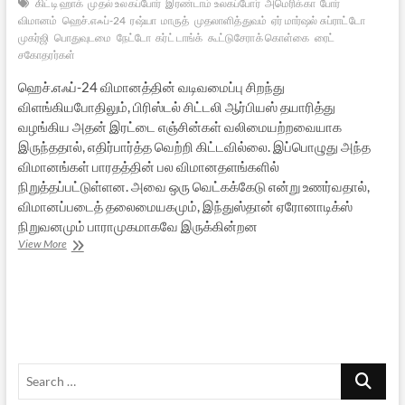
கிட்டி ஹாக்
முதல் உலகப்போர்
இரண்டாம் உலகப்போர்
அமெரிக்கா
போர்
விமானம்
ஹெச்.எஃப்-24
ரஷ்யா
மாருத்
முதலாளித்துவம்
ஏர் மார்ஷல் சுப்ராட்டோ
முகர்ஜி
பொதுவுடமை
நேட்டோ
கர்ட் டாங்க்
கூட்டுசேராக் கொள்கை
ரைட்
சகோதரர்கள்
ஹெச்.எஃப்-24 விமானத்தின் வடிவமைப்பு சிறந்து
விளங்கியபோதிலும், பிரிஸ்டல் சிட்டலி ஆர்பியஸ் தயாரித்து
வழங்கிய அதன் இரட்டை எஞ்சின்கள் வலிமையற்றவையாக
இருந்ததால், எதிர்பார்த்த வெற்றி கிட்டவில்லை. இப்பொழுது அந்த
விமானங்கள் பாரதத்தின் பல விமானதளங்களில்
நிறுத்தப்பட்டுள்ளன. அவை ஒரு வெட்கக்கேடு என்று உணர்வதால்,
விமானப்படைத் தலைமையகமும், இந்துஸ்தான் ஏரோனாடிக்ஸ்
நிறுவனமும் பாராமுகமாகவே இருக்கின்றன
ராஃபேல்
View More
போர்விமானமும்,
பாரதப்
படைத்தலைமையும்..
–
4
Search
…