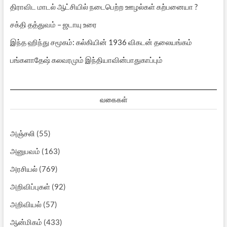
திராவிட மாடல் ஆட்சியில் நடைபெற்ற ஊழல்கள் கற்பனையா ?
சக்தி தத்துவம் – ஜடாயு உரை
இந்த ஹிந்து சமூகம்: கல்கியின் 1936 விகடன் தலையங்கம்
பங்களாதேஷ் கலவரமும் இந்தியாவின்பாதுகாப்பும்
வகைகள்
அஞ்சலி
(55)
அனுபவம்
(163)
அரசியல்
(769)
அறிவிப்புகள்
(92)
அறிவியல்
(57)
ஆன்மிகம்
(433)