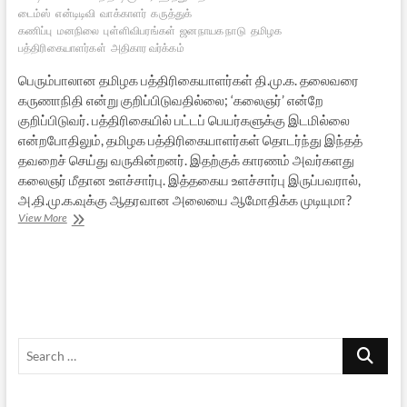
டைம்ஸ்
என்டிடிவி
வாக்காளர்
கருத்துக்
கணிப்பு
மனநிலை
புள்ளிவிபரங்கள்
ஜனநாயக நாடு
தமிழக
பத்திரிகையாளர்கள்
அதிகார வர்க்கம்
பெரும்பாலான தமிழக பத்திரிகையாளர்கள் தி.மு.க. தலைவரை
கருணாநிதி என்று குறிப்பிடுவதில்லை; ‘கலைஞர்’ என்றே
குறிப்பிடுவர். பத்திரிகையில் பட்டப் பெயர்களுக்கு இடமில்லை
என்றபோதிலும், தமிழக பத்திரிகையாளர்கள் தொடர்ந்து இந்தத்
தவறைச் செய்து வருகின்றனர். இதற்குக் காரணம் அவர்களது
கலைஞர் மீதான உளச்சார்பு. இத்தகைய உளச்சார்பு இருப்பவரால்,
அ.தி.மு.க.வுக்கு ஆதரவான அலையை ஆமோதிக்க முடியுமா?
கருத்துக்
View More
கணிப்புகளும்
கருத்துத்
திணிப்புகளும்-
2
Search
…