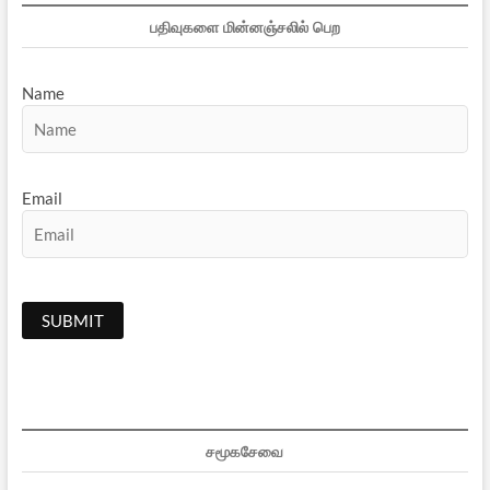
பதிவுகளை மின்னஞ்சலில் பெற
Name
Email
சமூகசேவை