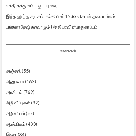
சக்தி தத்துவம் – ஜடாயு உரை
இந்த ஹிந்து சமூகம்: கல்கியின் 1936 விகடன் தலையங்கம்
பங்களாதேஷ் கலவரமும் இந்தியாவின்பாதுகாப்பும்
வகைகள்
அஞ்சலி
(55)
அனுபவம்
(163)
அரசியல்
(769)
அறிவிப்புகள்
(92)
அறிவியல்
(57)
ஆன்மிகம்
(433)
இசை
(34)