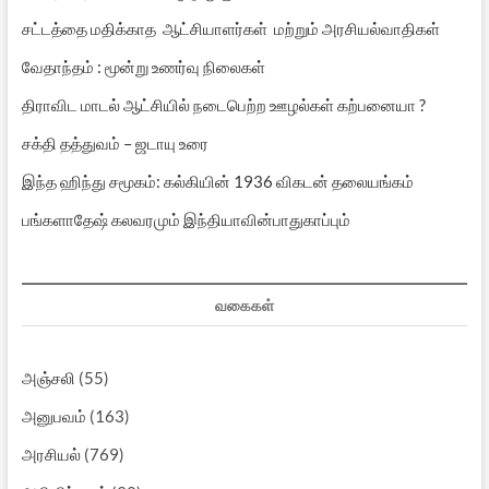
சட்டத்தை மதிக்காத ஆட்சியாளர்கள் மற்றும் அரசியல்வாதிகள்
வேதாந்தம் : மூன்று உணர்வு நிலைகள்
திராவிட மாடல் ஆட்சியில் நடைபெற்ற ஊழல்கள் கற்பனையா ?
சக்தி தத்துவம் – ஜடாயு உரை
இந்த ஹிந்து சமூகம்: கல்கியின் 1936 விகடன் தலையங்கம்
பங்களாதேஷ் கலவரமும் இந்தியாவின்பாதுகாப்பும்
வகைகள்
அஞ்சலி
(55)
அனுபவம்
(163)
அரசியல்
(769)