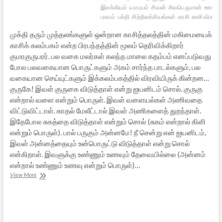
இலக்கியம்
யமபயம்
சிவன்
சிவபெருமான்
ஊசல்
பாவம்
பக்தி
சிற்றிலக்கியங்கள்
காசி
காசி விசுவந
முக்தி தரும் முத்தலங்களுள் ஒன்றான காசித்தலத்தின் மகிமையைக்
காசிக் கலம்பகம் என்ற பிரபந்தத்தின் மூலம் தெரிவிக்கிறார்
குமரகுருபரர். பல வகை மலர்கள் கலந்த மாலை கதம்பம் எனப்படுவது
போல பலவகையான பொருட்களும் அகம் சார்ந்த பாடல்களும், பல
வகையான செய்யுட்களும் இக்கலம்பகத்தில் விரவியிருக் கின்றன…
குருகே! இவள் குருகை விடுத்தாள் என்று ஐயனிடம் சொல். குருகு
என்றால் வளை என்றும் பொருள். இவள் வளையல்கள் அணிவதை
விட்டுவிட்டாள். காதல் மேலீட்டால் இவள் அணிகளைத் துறந்தாள்.
இதேபோல சுகத்தை விடுத்தாள் என்றும் சொல் (சுகம் என்றால் கிளி
என்றும் பொருள்). பால் பருகும் அன்னமே! நீ சென்று என் ஐயனிடம்,
இவள் அன்னத்தையும் உன்பொருட்டு விடுத்தாள் என்று சொல்
என்கிறாள். இவளுக்கு உண்ணும் உணவும் தேவையில்லை (அன்னம்
என்றால் உண்ணும் உணவு என்றும் பொருள்)…
காசி[நன்னகர்]க்
View More
கலம்பகம்