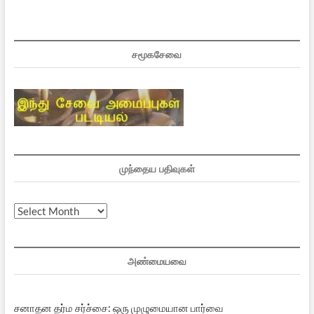
சமூகசேவை
முந்தைய பதிவுகள்
முந்தைய
பதிவுகள்
அண்மையவை
சனாதன தர்ம சர்ச்சை: ஒரு முழுமையான பார்வை