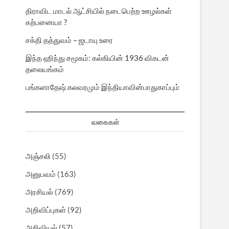
திராவிட மாடல் ஆட்சியில் நடைபெற்ற ஊழல்கள்
கற்பனையா ?
சக்தி தத்துவம் – ஜடாயு உரை
இந்த ஹிந்து சமூகம்: கல்கியின் 1936 விகடன்
தலையங்கம்
பங்களாதேஷ் கலவரமும் இந்தியாவின்பாதுகாப்பும்
வகைகள்
அஞ்சலி
(55)
அனுபவம்
(163)
அரசியல்
(769)
அறிவிப்புகள்
(92)
அறிவியல்
(57)