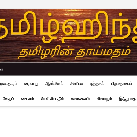
்ள
ுளாதாரம்
வரலாறு
ஆன்மிகம்
சினிமா
புத்தகம்
பிறமதங்கள்
வேதம்
சைவம்
கேள்வி-பதில்
வைணவம்
விவாதம்
இந்து மத