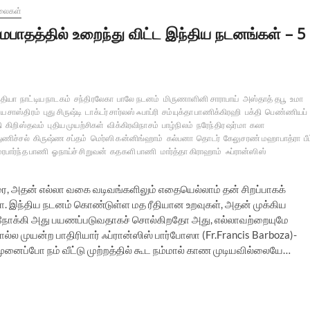
லைகள்
மபாதத்தில் உறைந்து விட்ட இந்திய நடனங்கள் – 5
்தியா
நாட்டிய நாடகம்
சந்திரலேகா
பாலே நடனம்
மிருணாளினி சாராபாய்
அஸ்தாத் தபூ
உமா
ிய சாஸ்திரம்
புது சிருஷ்டி
டாக்டர் சார்லஸ் ஃபாப்ரி
சம்யுக்தா பாணிக்கிரஹி
பக்தி
பெண்ணியப்
ி
கிறிஸ்தவம்
புதிய முயற்சிகள்
விக்கிரவிநாசம்
பாழ்நிலம்
நரேந்திர ஷர்மா
கலா
ுணிச்சல்
கிருஷ்ண சப்தம்
மெர்ஸி கன்னிங்ஹாம்
கல்பனா
தொடர்
கேலுசரண் மஹாபாத்ரா
பீ
மரபார்ந்த பாணி
ஓநாய்ச் சிறுவன்
கதகளி பாணி
மார்த்தா கிராஹாம்
ஃப்ரான்ஸிஸ்
ை, அதன் எல்லா வகை வடிவங்களிலும் எதையெல்லாம் தன் சிறப்பாகக்
. இந்திய நடனம் கொண்டுள்ள மத ரீதியான உறவுகள், அதன் முக்கிய
ை நோக்கி அது பயணப்படுவதாகச் சொல்கிறதோ அது, எல்லாவற்றையுமே
்ல முயன்ற பாதிரியார் ஃப்ரான்ஸிஸ் பார்போஸா (Fr.Francis Barboza)-
ுனைப்போ நம் வீட்டு முற்றத்தில் கூட நம்மால் காண முடியவில்லையே…