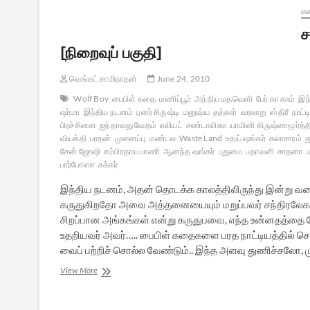
க
ச
[நிறைவுப் பகுதி]
வெங்கட் சாமிநாதன்
June 24, 2010
Wolf Boy
பைபிள் கதை
மணிப்பூர்
அந்நிய மதவெளி
பேர் கா காம்
இந
ஷர்மா
இந்திய நடனம்
புனர் சிருஷ்டி
மனுஷ்ய
தத்கார்
வரலாறு
ஸ்திரீ
நாட்ட
பிரச்சினன
ஐந்தாவது வேதம்
எலியட்
சண்டாலிகா
யாமினி கிருஷ்ணமூர்த்த
வியக்தி
பரதன்
முனைப்பு
மண்டல
Waste Land
உதய் ஷங்கர்
கலாசாரம்
த
சேன் ஜோஷி
சம்பிரதாய பாணி
ஆனந்த ஷங்கர்
புதுமை
பதாவளி
சாதனா
பார்போஸா
சக்கர்
இந்திய நடனம், அதன் தொடக்க காலத்திலிருந்து இன்று வர
கருதுகிறதோ அவை அத்தனையையும் மறுப்பவர் சந்திரலேகா
சிறப்பான அங்கங்கள் என்று கருதுபவை, எந்த உன்னதத்த
உதறியவர் அவர்….. பைபிள் கதைகளை பரத நாட்டியத்தில் சொல
வைப் பற்றிச் சொல்ல வேண்டும்.. இந்த அளவு துணிச்சலோ, ம
சமபாதத்தில்
View More
உறைந்து
விட்ட
இந்திய