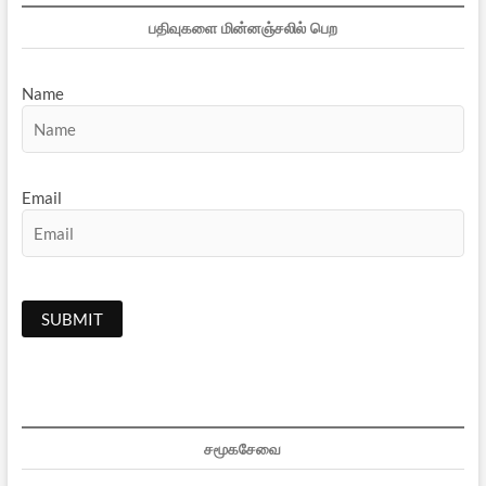
பதிவுகளை மின்னஞ்சலில் பெற
Name
Email
சமூகசேவை