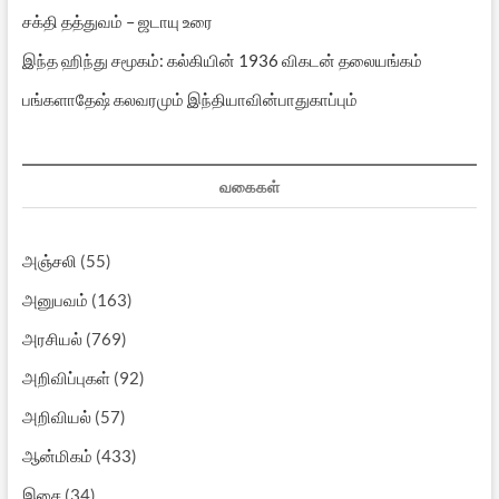
சக்தி தத்துவம் – ஜடாயு உரை
இந்த ஹிந்து சமூகம்: கல்கியின் 1936 விகடன் தலையங்கம்
பங்களாதேஷ் கலவரமும் இந்தியாவின்பாதுகாப்பும்
வகைகள்
அஞ்சலி
(55)
அனுபவம்
(163)
அரசியல்
(769)
அறிவிப்புகள்
(92)
அறிவியல்
(57)
ஆன்மிகம்
(433)
இசை
(34)