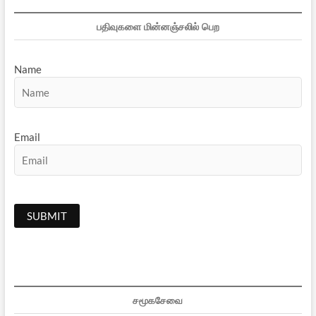
பதிவுகளை மின்னஞ்சலில் பெற
Name
Email
சமூகசேவை