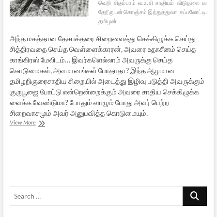
வெறி
சிதம்பரம்
வ.உ.சி
சாதியம்
விடுதலை
கால
தேநீருடன் கொஞ்சம் இந்துத்துவா
கப்பலோட்டிய
தமிழன்
அந்த மகத்தான தேசபக்தரை சிறைவைத்து செக்கிழுக்க செய்து
சித்திரவதை செய்த வெள்ளைக்காரன், அவரை உதாசீனம் செய்த
காங்கிரஸ் மேலிடம்… இவர்களெல்லாம் அவருக்கு செய்த
கொடுமைகள், அவமானங்கள் போதாதா? இந்த ஆழமான
தமிழறிஞரைசாதிய சிறையில் அடைத்து இழிவு படுத்தி அவருக்கும்
குருபூஜை போட்டு என்றென்றைக்கும் அவரை சாதிய செக்கிழுக்க
வைக்க வேண்டுமா? போதும் வாழும் போது அவர் பெற்ற
சிறைவாசமும் அவர் அனுபவித்த கொடுமையும்.
வேண்டாம்
View More
இவருக்கு
குரு
பூஜை
Search
…