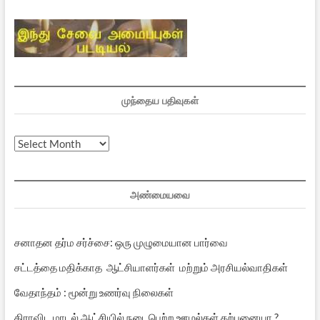
முந்தைய பதிவுகள்
முந்தைய
பதிவுகள்
அண்மையவை
சனாதன தர்ம சர்ச்சை: ஒரு முழுமையான பார்வை
சட்டத்தை மதிக்காத ஆட்சியாளர்கள் மற்றும் அரசியல்வாதிகள்
வேதாந்தம் : மூன்று உணர்வு நிலைகள்
திராவிட மாடல் ஆட்சியில் நடைபெற்ற ஊழல்கள் கற்பனையா ?