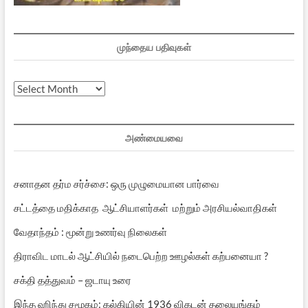
முந்தைய பதிவுகள்
முந்தைய
பதிவுகள்
அண்மையவை
சனாதன தர்ம சர்ச்சை: ஒரு முழுமையான பார்வை
சட்டத்தை மதிக்காத ஆட்சியாளர்கள் மற்றும் அரசியல்வாதிகள்
வேதாந்தம் : மூன்று உணர்வு நிலைகள்
திராவிட மாடல் ஆட்சியில் நடைபெற்ற ஊழல்கள் கற்பனையா ?
சக்தி தத்துவம் – ஜடாயு உரை
இந்த ஹிந்து சமூகம்: கல்கியின் 1936 விகடன் தலையங்கம்