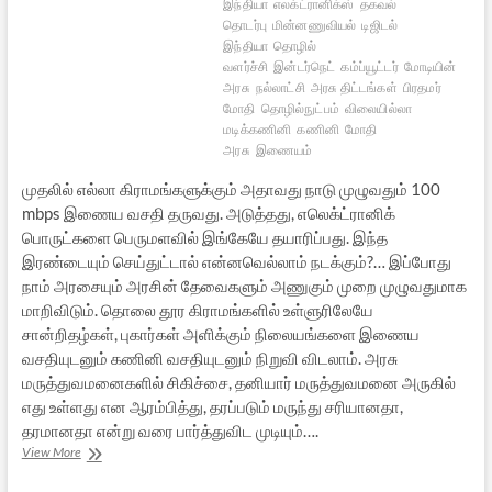
இந்தியா
எலக்ட்ரானிக்ஸ்
தகவல்
தொடர்பு
மின்னணுவியல்
டிஜிடல்
இந்தியா
தொழில்
வளர்ச்சி
இன்டர்நெட்
கம்ப்யூட்டர்
மோடியின்
அரசு
நல்லாட்சி
அரசு திட்டங்கள்
பிரதமர்
மோதி
தொழில்நுட்பம்
விலையில்லா
மடிக்கணினி
கணினி
மோதி
அரசு
இணையம்
முதலில் எல்லா கிராமங்களுக்கும் அதாவது நாடு முழுவதும் 100
mbps இணைய வசதி தருவது. அடுத்தது, எலெக்ட்ரானிக்
பொருட்களை பெருமளவில் இங்கேயே தயாரிப்பது. இந்த
இரண்டையும் செய்துட்டால் என்னவெல்லாம் நடக்கும்?… இப்போது
நாம் அரசையும் அரசின் தேவைகளும் அணுகும் முறை முழுவதுமாக
மாறிவிடும். தொலை தூர கிராமங்களில் உள்ளுரிலேயே
சான்றிதழ்கள், புகார்கள் அளிக்கும் நிலையங்களை இணைய
வசதியுடனும் கணினி வசதியுடனும் நிறுவி விடலாம். அரசு
மருத்துவமனைகளில் சிகிச்சை, தனியார் மருத்துவமனை அருகில்
எது உள்ளது என ஆரம்பித்து, தரப்படும் மருந்து சரியானதா,
தரமானதா என்று வரை பார்த்துவிட முடியும்….
மோடியின்
View More
டிஜிட்டல்
இந்தியா: