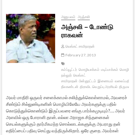
ஏன்
எதற்கு
எப்படி
அனுபவம்
அஞ்சலி
அஞ்சலி – டோண்டு
ராகவன்
வெங்கட் சாமிநாதன்
February 27, 2013
கம்ப்யூட்டர்
மொழியாக்கம்
மடிப்பாக்கம்
மொழிபெயர்
நல்லூர்
வெங்கட்
சாமிநாதன்
பின்னூட்டம்
இணையம்
வலைப்பதிவு
நீலகண்டன்
திராவிட வெறுப்பு அரசியல்
திருமலை 
அவர் மாதிரி ஒருவர் சளைக்காமல் சலித்துக்கொள்ளாமல், அவரைச்
சீண்டும் சில்லுண்டிகளின் மொழியிலேயே அவர்களுக்கு பதில்
கொடுத்துக்கொண்டும் இருப்பவரை எங்கு பார்க்கமுடியும்?…. அவர்
அளவில் ஒரு போராளி தான். எல்லா அராஜக சிந்தனைகள்
செயல்களுக்கும் தார்மீகமற்ற சொல்லாடல்களுக்கு அயராது தன்
எதிர்ப்பைப் பதிவு செய்து வந்திருக்கிறார். ஒரே குறை. அவர்கள்