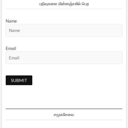
பதிவுகளை மின்னஞ்சலில் பெற
Name
Email
சமூகசேவை