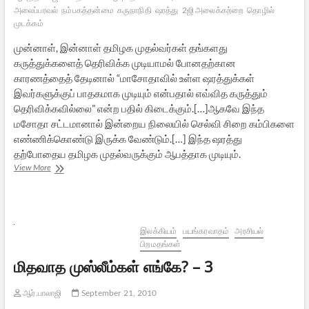
அலைப்பரவல்
நம்பகத்தன்மை
கருநாநிதி
ஷரத்து
2ஜி அலைக்கற்றை
தொழில்
முடக்கம்
முன்னாள், இன்னாள் தமிழக முதல்வர்கள் தங்களது
கருத்துக்களைத் தெரிவிக்க முடியாமல் போனதற்கான
காரணத்தைத் தேடினால் “மாசோதாவில் உள்ள ஷரத்துக்கள்
இவர்களுக்குப் பாதகமாக முடியும் என்பதால் எவ்வித கருத்தும்
தெரிவிக்கவில்லை” என்ற பதில் கிடைக்கும்.[…]ஆகவே இந்த
மசோதா சட்டமானால் இன்றைய நிலையில் செல்வி சிறை கம்பிகளை
எண்ணிக்கொண்டு இருக்க வேண்டும்.[…] இந்த ஷரத்து
தற்போதைய தமிழக முதல்வருக்கும் ஆபத்தாக முடியும்.
லோக்பால்
View More
மசோதா:
வாய்
திறக்காத
கலைஞரும்,
ஜெயலலிதாவும்
இலக்கியம்
பயங்கரவாதம்
அரசியல்
பிறமதங்கள்
மிதவாத முஸ்லீம்கள் எங்கே? – 3
ஆர்.பாலாஜி
September 21, 2010