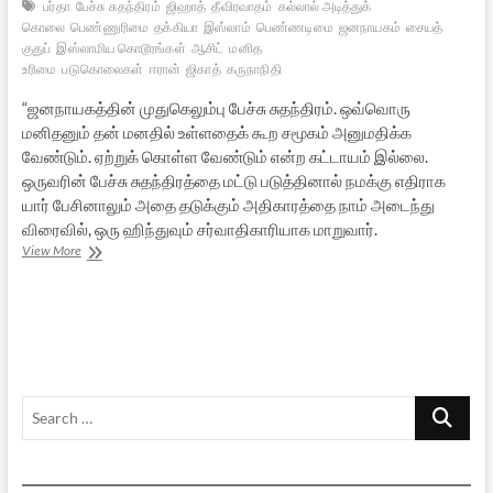
பர்தா
பேச்சு சுதந்திரம்
ஜிஹாத்
தீவிரவாதம்
கல்லால் அடித்துக்
கொலை
பெண்ணுரிமை
தக்கியா
இஸ்லாம்
பெண்ணடிமை
ஜனநாயகம்
சையத்
குதுப்
இஸ்லாமிய கொடூரங்கள்
ஆசிட்
மனித
உரிமை
படுகொலைகள்
ஈரான்
ஜிகாத்
கருநாநிதி
“ஜனநாயகத்தின் முதுகெலும்பு பேச்சு சுதந்திரம். ஒவ்வொரு
மனிதனும் தன் மனதில் உள்ளதைக் கூற சமூகம் அனுமதிக்க
வேண்டும். ஏற்றுக் கொள்ள வேண்டும் என்ற கட்டாயம் இல்லை.
ஒருவரின் பேச்சு சுதந்திரத்தை மட்டு படுத்தினால் நமக்கு எதிராக
யார் பேசினாலும் அதை தடுக்கும் அதிகாரத்தை நாம் அடைந்து
விரைவில், ஒரு ஹிந்துவும் சர்வாதிகாரியாக மாறுவார்.
மிதவாத
View More
முஸ்லீம்கள்
எங்கே?
–
3
Search
…