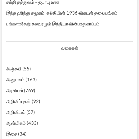
சக்தி தத்துவம் – ஜடாயு உரை
இந்த ஹிந்து சமூகம்: கல்கியின் 1936 விகடன் தலையங்கம்
பங்களாதேஷ் கலவரமும் இந்தியாவின்பாதுகாப்பும்
வகைகள்
அஞ்சலி
(55)
அனுபவம்
(163)
அரசியல்
(769)
அறிவிப்புகள்
(92)
அறிவியல்
(57)
ஆன்மிகம்
(433)
இசை
(34)