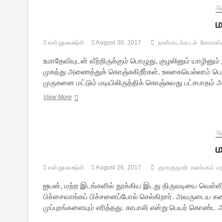
ஆன
ம
எஸ்.ஜயலக்ஷ்மி
August 30, 2017
நான்மாடக்கூடல்
சோமாஸ்க
உமாதேவியுடன் வீற்றிருக்கும் பொழுது, குழலினும் யாழினும
முகந்து அணைத்துக் கொஞ்சுகிறீர்கள். உலகையெல்லாம் பெ
முருகனை மட்டும் மடியிலிருத்திக் கொஞ்சுவது பட்சபாதம்
மதுரைக்
View More
கலம்பகம்
—
2
ஆன
ம
எஸ்.ஜயலக்ஷ்மி
August 26, 2017
குமரகுருபரர்
கலம்பகம்
ம
ஐயன், மற்ற இடங்களில் தூக்கிய இடது திருவடியை வெள்ளி
பிச்சைவாங்கப் பிச்சனைப்போல் செல்கிறார். அவருடைய கட
முப்புரங்களையும் எரித்தது. காபாலி என்று பெயர் கொண்ட அவ