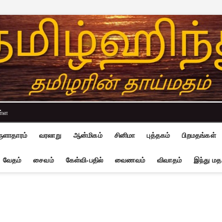
ள்ள
ுளாதாரம்
வரலாறு
ஆன்மிகம்
சினிமா
புத்தகம்
பிறமதங்கள்
வேதம்
சைவம்
கேள்வி-பதில்
வைணவம்
விவாதம்
இந்து மத