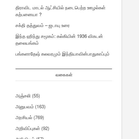
திராவிட மாடல் ஆட்சியில் நடைபெற்ற ஊழல்கள்
கற்பனையா ?
சக்தி தத்துவம் – ஜடாயு உரை
இந்த ஹிந்து சமூகம்: கல்கியின் 1936 விகடன்
தலையங்கம்
பங்களாதேஷ் கலவரமும் இந்தியாவின்பாதுகாப்பும்
வகைகள்
அஞ்சலி
(55)
அனுபவம்
(163)
அரசியல்
(769)
அறிவிப்புகள்
(92)
அறிவியல்
(57)