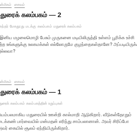
்மிகம்
சைவம்
துரைக் கலம்பகம் — 2
ந்தர்
மேகதூது
மடக்கு
கலம்பகம்
மதுரைக் கலம்பகம்
் இனிய மழலைமொழி பேசும் முருகனை மடியிலிருத்தி உள்ளம் பூரிக்க உச்சி
ற்ற உங்களுக்கு உலகமக்கள் எல்லோருமே குழந்தைகள்தானே? அப்படியிருக
 அல்லவா?
்மிகம்
சைவம்
துரைக் கலம்பகம் — 1
துரைக் கலம்பகம்
கலம்பகத்தின் உறுப்புகள்
யம்பலமாகிய மதுரையில் ஊன்றி கால்மாறி ஆடுகிறார். வீடுகள்தோறும்
ைக்கண் பார்வையில் மன்மதன் எரிந்து சாம்பலானான். அவர் சிரிப்போ
ர் கையில் சூலம் ஏந்தியிருக்கிறார்.