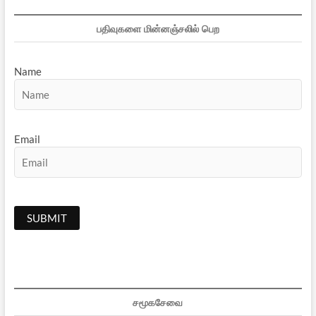
பதிவுகளை மின்னஞ்சலில் பெற
Name
Email
சமூகசேவை