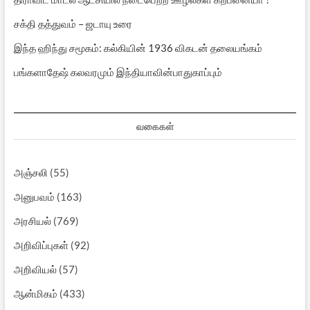
சக்தி தத்துவம் – ஜடாயு உரை
இந்த ஹிந்து சமூகம்: கல்கியின் 1936 விகடன் தலையங்கம்
பங்களாதேஷ் கலவரமும் இந்தியாவின்பாதுகாப்பும்
வகைகள்
அஞ்சலி
(55)
அனுபவம்
(163)
அரசியல்
(769)
அறிவிப்புகள்
(92)
அறிவியல்
(57)
ஆன்மிகம்
(433)