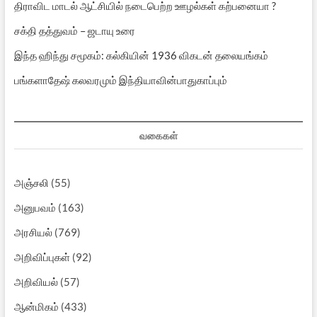
திராவிட மாடல் ஆட்சியில் நடைபெற்ற ஊழல்கள் கற்பனையா ?
சக்தி தத்துவம் – ஜடாயு உரை
இந்த ஹிந்து சமூகம்: கல்கியின் 1936 விகடன் தலையங்கம்
பங்களாதேஷ் கலவரமும் இந்தியாவின்பாதுகாப்பும்
வகைகள்
அஞ்சலி
(55)
அனுபவம்
(163)
அரசியல்
(769)
அறிவிப்புகள்
(92)
அறிவியல்
(57)
ஆன்மிகம்
(433)