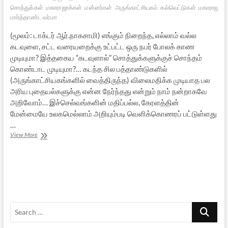
சொத்துக்கள்
மகாராஜாக்கள்
மன்னர்கள்
அருங்காட்சியகம்
கல்வெட்டுகள்
மகாராஜா
மார்த்தாண்ட வர்மா
(மூலம்: டாக்டர் ஆர்.நாகசாமி) எங்கும் நிறைந்த, எல்லாம் வல்ல
கடவுளை, சட்ட வரையறைக்கு உட்பட்ட ஒரு நபர் போலக் காண
முடியுமா? இத்தகைய “கடவுளால்” சொத்துக்களுக்குச் சொந்தம்
கொண்டாட முடியுமா?… கடந்த சில பத்தாண்டுகளில்
(அருங்காட்சியகங்களில் வைத்திருந்த) விலைமதிக்க முடியாத பல
அரிய புதையல்களுக்கு என்ன நேர்ந்தது என்றும் நாம் நன்றாகவே
அறிவோம்… இச்செல்வங்களின் மதிப்பல்ல, கேரளத்தின்
மேன்மையே உலகமெல்லாம் அறியும்படி வெளிக்கொணரப் பட்டுள்ளது
…
ஸ்ரீ
View More
பத்மநாபனின்
பொற்களஞ்சியம்
யாருக்கு
சொந்தம்?
Search
…