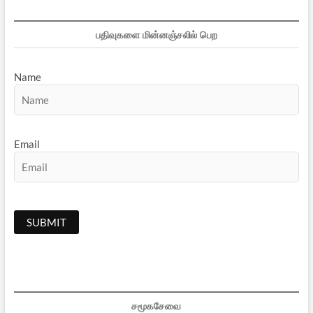
பதிவுகளை மின்னஞ்சலில் பெற
Name
Email
சமூகசேவை