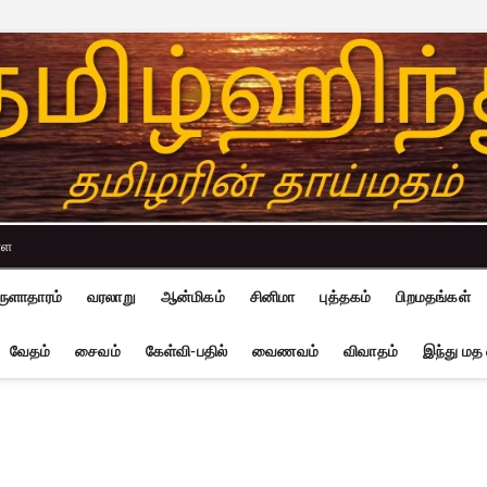
்ள
ுளாதாரம்
வரலாறு
ஆன்மிகம்
சினிமா
புத்தகம்
பிறமதங்கள்
வேதம்
சைவம்
கேள்வி-பதில்
வைணவம்
விவாதம்
இந்து மத