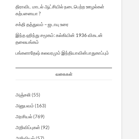
திராவிட மாடல் ஆட்சியில் நடைபெற்ற ஊழல்கள்
கற்பனையா ?
சக்தி தத்துவம் – ஜடாயு உரை
இந்த ஹிந்து சமூகம்: கல்கியின் 1936 விகடன்
தலையங்கம்
பங்களாதேஷ் கலவரமும் இந்தியாவின்பாதுகாப்பும்
வகைகள்
அஞ்சலி
(55)
அனுபவம்
(163)
அரசியல்
(769)
அறிவிப்புகள்
(92)
அறிவியல்
(57)