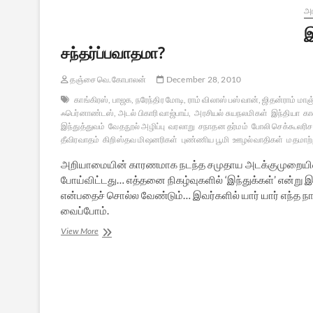
அர
இ
சந்தர்ப்பவாதமா?
தஞ்சை வெ.கோபாலன்
December 28, 2010
காங்கிரஸ், பாஜக, நரேந்திர மோடி, ராம் விலாஸ் பஸ்வான், ஜிதன்ராம் மாஞ்சி
ஃபெர்னாண்டஸ், அடல் பிகாரி வாஜ்பாய்,
அரசியல் சுயநலமிகள்
இந்தியா
கா
இந்துத்துவம்
வேதநூல் அழிப்பு
வரலாறு
சநாதன தர்மம்
போலி செக்கூலரிச
தீவிரவாதம்
கிறிஸ்தவ மிஷனரிகள்
புண்ணிய பூமி
ஊழல்வாதிகள்
மதமாற்ற
அறியாமையின் காரணமாக நடந்த சமுதாய அடக்குமுறையினால் 
போய்விட்டது… எத்தனை நிகழ்வுகளில் ‘இந்துக்கள்’ என்று இந்
என்பதைச் சொல்ல வேண்டும்… இவர்களில் யார் யார் எந்த நாட்
வைப்போம்.
இந்துத்
View More
தீவிரவாதமா,
சுயநலமிகளின்
சந்தர்ப்பவாதமா?