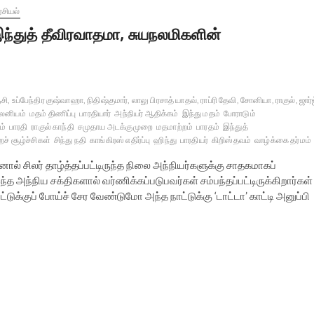
சியல்
ந்துத் தீவிரவாதமா, சுயநலமிகளின்
, உப்பேந்திர குஷ்வாஹா, நிதிஷ்குமார், லாலு பிரசாத் யாதவ், ராப்ரி தேவி, சோனியா, ராகுல், ஜார்
லனியம்
மதம் திணிப்பு
பாரதியார்
அந்நியர் ஆதிக்கம்
இந்து மதம்
போராடும்
ம்
பாரதி
ராகுல் காந்தி
சமுதாய அடக்குமுறை
மதமாற்றம்
பாரதம்
இந்துத்
ச் சூழ்ச்சிகள்
சிந்து நதி
காங்கிரஸ் எதிர்ப்பு
ஹிந்து
பாரதியர்
கிறிஸ்தவம்
வாழ்க்கை தர்மம்
சிலர் தாழ்த்தப்பட்டிருந்த நிலை அந்நியர்களுக்கு சாதகமாகப்
த அந்நிய சக்திகளால் வர்ணிக்கப்படுபவர்கள் சம்பந்தப்பட்டிருக்கிறார்கள்
டுக்குப் போய்ச் சேர வேண்டுமோ அந்த நாட்டுக்கு ‘டாட்டா’ காட்டி அனுப்பி