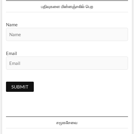
பதிவுகளை மின்னஞ்சலில் பெற
Name
Email
சமூகசேவை