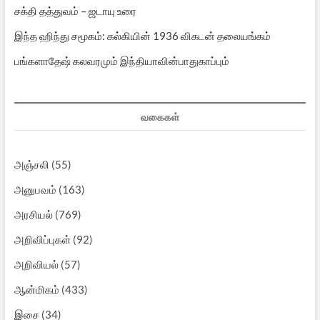
சக்தி தத்துவம் – ஜடாயு உரை
இந்த ஹிந்து சமூகம்: கல்கியின் 1936 விகடன் தலையங்கம்
பங்களாதேஷ் கலவரமும் இந்தியாவின்பாதுகாப்பும்
வகைகள்
அஞ்சலி
(55)
அனுபவம்
(163)
அரசியல்
(769)
அறிவிப்புகள்
(92)
அறிவியல்
(57)
ஆன்மிகம்
(433)
இசை
(34)