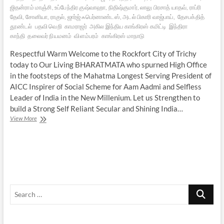
ஜிதன்ராம் மாஞ்சி, உப்பேந்திர குஷ்வாஹா, நிதிஷ்குமார், லாலு பிரசாத் யாதவ், ராப்ரி
தேவி, சோனியா, ராகுல், ஜார்ஜ் ஃபெர்னாண்டஸ், அடல் பிகாரி வாஜ்பாய்,
தேசபக்தித்
தூண்டல்
பதவி வெறி
காமராஜர்
அகில இந்திய காங்கிரஸ் கமிட்டி
இந்திரா
காந்தி
தலைவர் நியமனம்
விளம்பரம்
காங்கிரஸ் மாநாடு
Respectful Warm Welcome to the Rockfort City of Trichy
today to Our Living BHARATMATA who spurned High Office
in the footsteps of the Mahatma Longest Serving President of
AICC Inspirer of Social Scheme for Aam Aadmi and Selfless
Leader of India in the New Millenium. Let us Strengthen to
build a Strong Self Reliant Secular and Shining India…
குமட்டவைக்கும்
View More
காங்கிரஸ்
முகஸ்துதிகள்
Search
…