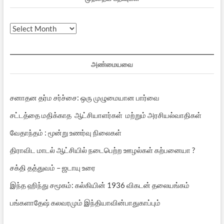
முந்தைய
பதிவுகள்
அண்மையவை
சனாதன தர்ம சர்ச்சை: ஒரு முழுமையான பார்வை
சட்டத்தை மதிக்காத ஆட்சியாளர்கள் மற்றும் அரசியல்வாதிகள்
வேதாந்தம் : மூன்று உணர்வு நிலைகள்
திராவிட மாடல் ஆட்சியில் நடைபெற்ற ஊழல்கள் கற்பனையா ?
சக்தி தத்துவம் – ஜடாயு உரை
இந்த ஹிந்து சமூகம்: கல்கியின் 1936 விகடன் தலையங்கம்
பங்களாதேஷ் கலவரமும் இந்தியாவின்பாதுகாப்பும்