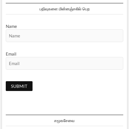
பதிவுகளை மின்னஞ்சலில் பெற
Name
Email
சமூகசேவை