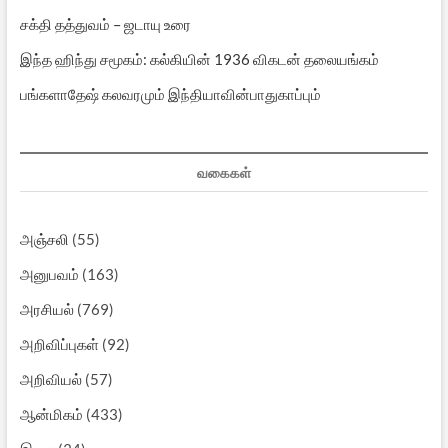
சக்தி தத்துவம் – ஜடாயு உரை
இந்த ஹிந்து சமூகம்: கல்கியின் 1936 விகடன் தலையங்கம்
பங்களாதேஷ் கலவரமும் இந்தியாவின்பாதுகாப்பும்
வகைகள்
அஞ்சலி
(55)
அனுபவம்
(163)
அரசியல்
(769)
அறிவிப்புகள்
(92)
அறிவியல்
(57)
ஆன்மிகம்
(433)