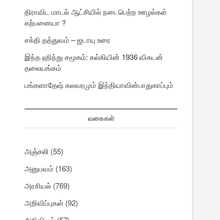
திராவிட மாடல் ஆட்சியில் நடைபெற்ற ஊழல்கள்
கற்பனையா ?
சக்தி தத்துவம் – ஜடாயு உரை
இந்த ஹிந்து சமூகம்: கல்கியின் 1936 விகடன்
தலையங்கம்
பங்களாதேஷ் கலவரமும் இந்தியாவின்பாதுகாப்பும்
வகைகள்
அஞ்சலி
(55)
அனுபவம்
(163)
அரசியல்
(769)
அறிவிப்புகள்
(92)
அறிவியல்
(57)