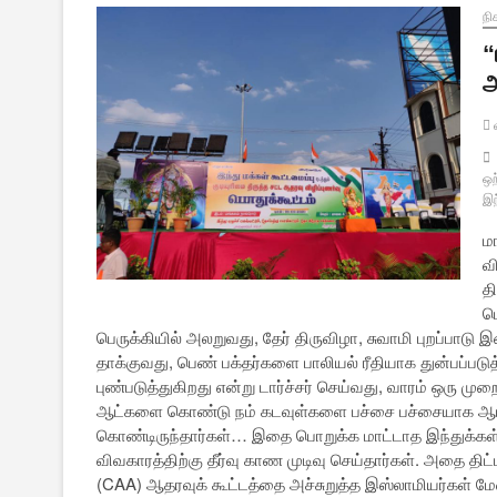
நி
“
அ
வ
ஒற
இந
ம
வ
தி
ப
பெருக்கியில் அலறுவது, தேர் திருவிழா, சுவாமி புறப்பாட
தாக்குவது, பெண் பக்தர்களை பாலியல் ரீதியாக துன்பப்பட
புண்படுத்துகிறது என்று டார்ச்சர் செய்வது, வாரம் ஒரு முற
ஆட்களை கொண்டு நம் கடவுள்களை பச்சை பச்சையாக ஆபாச
கொண்டிருந்தார்கள்… இதை பொறுக்க மாட்டாத இந்துக்கள்
விவகாரத்திற்கு தீர்வு காண முடிவு செய்தார்கள். அதை திட்ட
(CAA) ஆதரவுக் கூட்டத்தை அச்சுறுத்த இஸ்லாமியர்கள் மே