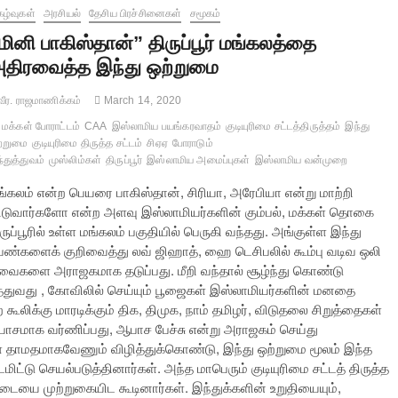
கழ்வுகள்
அரசியல்
தேசிய பிரச்சினைகள்
சமூகம்
மினி பாகிஸ்தான்” திருப்பூர் மங்கலத்தை
திரவைத்த இந்து ஒற்றுமை
ீர. ராஜமாணிக்கம்
March 14, 2020
மக்கள் போராட்டம்
CAA
இஸ்லாமிய பயங்கரவாதம்
குடியுரிமை சட்டத்திருத்தம்
இந்து
்றுமை
குடியுரிமை திருத்த சட்டம்
சிஏஏ
போராடும்
்துத்துவம்
முஸ்லிம்கள்
திருப்பூர்
இஸ்லாமிய அமைப்புகள்
இஸ்லாமிய வன்முறை
ங்கலம் என்ற பெயரை பாகிஸ்தான், சிரியா, அரேபியா என்று மாற்றி
ிடுவார்களோ என்ற அளவு இஸ்லாமியர்களின் கும்பல், மக்கள் தொகை
ருப்பூரில் உள்ள மங்கலம் பகுதியில் பெருகி வந்தது. அங்குள்ள இந்து
ெண்களைக் குறிவைத்து லவ் ஜிஹாத், ஹை டெசிபலில் கூம்பு வடிவ ஒலி
ு இவைகளை அராஜகமாக தடுப்பது. மீறி வந்தால் சூழ்ந்து கொண்டு
ுத்துவது , கோவிலில் செய்யும் பூஜைகள் இஸ்லாமியர்களின் மனதை
ை கூலிக்கு மாரடிக்கும் திக, திமுக, நாம் தமிழர், விடுதலை சிறுத்தைகள்
மாக வர்ணிப்பது, ஆபாச பேச்சு என்று அராஜகம் செய்து
 தாமதமாகவேணும் விழித்துக்கொண்டு, இந்து ஒற்றுமை மூலம் இந்த
மிட்டு செயல்படுத்தினார்கள். அந்த மாபெரும் குடியுரிமை சட்டத் திருத்த
டையை முற்றுகையிட கூடினார்கள். இந்துக்களின் உறுதியையும்,