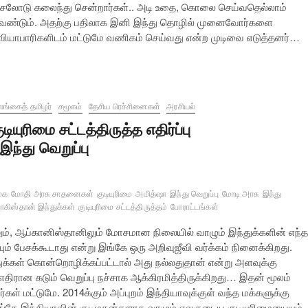
ச்சலோடு கலைந்து சென்றார்கள்.. அடி உதை, கொலை செய்வதெல்லாம்
வேண்டும். அதற்கு பதிலாக இனி இந்து தொழில் முனைவோர்களை
து வியாபாரிகளிடம் மட்டுமே வணிகம் செய்வது என்ற முடிவை எடுத்தனர்…
ங்கைத் தமிழர்
சமூகம்
தேசிய பிரச்சினைகள்
அரசியல்
ுடியுரிமை சட்டத்திருத்த எதிர்ப்பு
இந்து வெறுப்பு
ுக
மோதி அரசு சாதனைகள்
குடியுரிமை
அமித்ஷா
இந்து வெறுப்பு
மோடி அரசு
இந்து
பாகிஸ்தான் இந்துக்கள்
குடியுரிமை சட்டத்திருத்தம்
போராட்டங்கள்
ும், ஆப்கானிஸ்தானிலும் மோசமான நிலையில் வாழும் இந்துக்களின் எந்த
பேசக்கூடாது என்று இங்கே ஒரு அறிவுஜீவி வர்க்கம் நினைக்கிறது.
ுக்கள் கொன்றொழிக்கப்பட்டால் அது நல்லதுதான் என்று அளவுக்கு
 எதிரான கடும் வெறுப்பு நச்சாக ஆக்கிரமித்திருக்கிறது… இதன் மூலம்
ள் மட்டுமே. 2014க்கும் அப்புறம் இந்தியாவுக்குள் வந்த மக்களுக்கு
்கே இந்தியாவின் குடிமகன்களாக வாழும் எவருடைய குடியுரிமையையும்