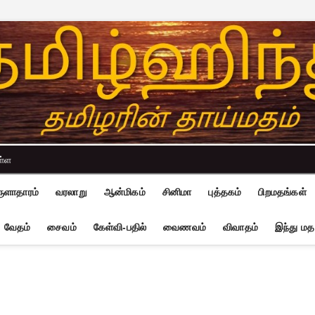
ள்ள
ுளாதாரம்
வரலாறு
ஆன்மிகம்
சினிமா
புத்தகம்
பிறமதங்கள்
வேதம்
சைவம்
கேள்வி-பதில்
வைணவம்
விவாதம்
இந்து மத