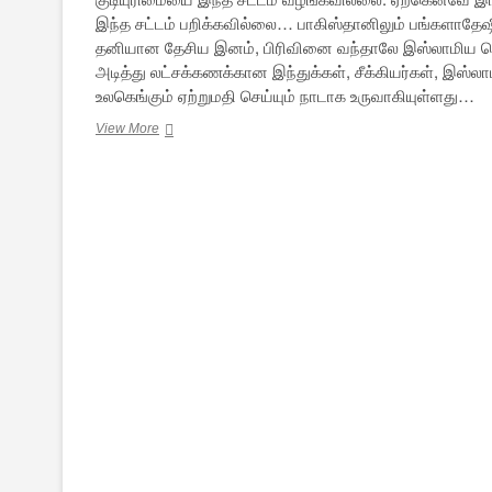
இந்த சட்டம் பறிக்கவில்லை… பாகிஸ்தானிலும் பங்களாதே
தனியான தேசிய இனம், பிரிவினை வந்தாலே இஸ்லாமிய சொர்க்
அடித்து லட்சக்கணக்கான இந்துக்கள், சீக்கியர்கள், இஸ
உலகெங்கும் ஏற்றுமதி செய்யும் நாடாக உருவாகியுள்ளது…
குடியுரிமை
View More
சட்டத்திருத்த
எதிர்ப்பு
போராட்டங்களுக்குப்
பின்னால்
இருக்கும்
இந்து
வெறுப்பு