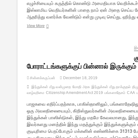
எழுச்சியையும் கருத்தில் கொண்டு அமைதியாக வெறிக்கூ
இஸ்லாமிய வெறியர்களின் பாதை நாம் ஏன் அதை செய்ய 
ஆதரித்து வளர்க்க வேண்டும் என்று முடிவு செய்து, ஹிந்
“மினி
View More
பாகிஸ்தான்”
திருப்பூர்
மங்கலத்தை
அதிரவைத்த
இல
இந்து
க
ஒற்றுமை
போராட்டங்களுக்குப் பின்னால் இருக்கும் 
சின்னக்கருப்பன்
December 18, 2019
இந்துக்கள் மீது வன்முறை
மோதி அரசு
இந்துக்கள் மீது தாக்குதல்
திம
வாழ்வுரிமை
Citizenship Amendment Act 2019
பங்களாதேசம்
CAA
பாஜகவை எதிர்ப்பதற்காக, பாகிஸ்தானிலும், பங்களாதேஷில
ஒரு அவலநிலையையும், கிறிஸ்துவர்களின் அவலநிலையையும் 
இந்துக்கள் பாஸிஸ்டுகள், இந்து மதமே கேவலமானது, இந்த
இவர்களது மனத்தில் இந்து மதத்துக்கும் இந்துக்களுக்கும்
குடியுரிமை பெறப்போகும் மக்களின் எண்ணிக்கை 31313 பேர்க
குடியுரிமையை இந்த சட்டம் வழங்கவில்லை. ஏற்கெனவே இங