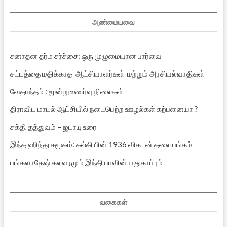
அண்மையவை
சனாதன தர்ம சர்ச்சை: ஒரு முழுமையான பார்வை
சட்டத்தை மதிக்காத ஆட்சியாளர்கள் மற்றும் அரசியல்வாதிகள்
வேதாந்தம் : மூன்று உணர்வு நிலைகள்
திராவிட மாடல் ஆட்சியில் நடைபெற்ற ஊழல்கள் கற்பனையா ?
சக்தி தத்துவம் – ஜடாயு உரை
இந்த ஹிந்து சமூகம்: கல்கியின் 1936 விகடன் தலையங்கம்
பங்களாதேஷ் கலவரமும் இந்தியாவின்பாதுகாப்பும்
வகைகள்