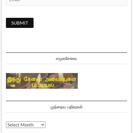
சமூகசேவை
முந்தைய பதிவுகள்
முந்தைய
பதிவுகள்