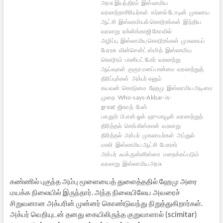
அரசு இயந்திரம்
இஸ்லாமிய
வரலாற்றாசிரியர்கள்
கர்னல் டோடின்
முகலாய
ஆட்சி
இஸ்லாமியக் கொடூரங்கள்
இந்திய
வரலாறு
ஏக்லிங்காஜி கோவில்
அழிப்பு
இஸ்லாமிய கொடூரங்கள்
முகலாயப்
பேரரசு
வின்சென்ட் ஸ்மித்
இஸ்லாமிய
கொடூரம்
பானிபட் போர்
வரலாற்று
ஆய்வுகள்
குரூர மனப்பான்மை
வரலாற்றுத்
திரிப்புக்கள்
அக்பர் எனும்
கயவன்
கொடுமை
ஹேமு
இஸ்லாமிய அடிமை
முறை
Who-says-Akbar-is-
great
ஜிகாத்
பேஸ்
பகதூர்
பி.என்.ஓக்
ஹுமாயூன்
வரலாற்றுத்
திரித்தல்
செங்கிஸ்கான்
வரலாறு
திரித்தல்
அக்பர்
முகலாயர்கள்
அப்துல்
மாலி
இஸ்லாமிய ஆட்சி
பேரரசர்
அக்பர்
ஃபக்ருன்னிஸ்ஸா
மறைக்கப்படும்
வரலாறு
இஸ்லாமிய அரசு
கண்ணில் புகுந்த அம்பு மூளையைத் துளைத்ததில் ஹேமு அரை
மயக்க நிலையில் இருந்தார். அந்த நிலையிலேய அவரைச்
சிறுவனான அக்பரின் முன்னர் கொண்டுவந்து நிறுத்துகிறார்கள்.
அக்பர் வெறியுடன் தனது கையிலிருந்த குறுவாளால் (scimitar)