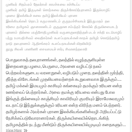
முனிவர்
சிதம்பரம்
தேவர்கள்
காமச்சுவை
கச்சியப்ப
முனிவர்
தமிழ்
இருடிகள்
சொற்சுவை
திருக்கோயிற்புராணம்
இருமொழிப்
புலமை
இலக்கியச் சுவை
தமிழ் இலக்கியம்
புராண
இலக்கியங்கள்
தொடர்
கருமகாண்டம்
குருநமச்சிவாயர்
இந்து மதம்
தல
உரிமை
தமிழகம்
ஞானகாண்டம்
குருஞான சம்பந்தர்
கோயில்
திருவிளையாடற்
புராணம்
தில்லை
பரஞ்சோதி முனிவர்
வருணகுலாதித்தன் மடல்
சக்தி
வடமொழிப்
பற்று
உமாபதி சிவம்
வைதிகர்கள்
கூளப்பநாயக்கன் காதல்
தமிழர்
கொடுந்தமிழ்
நாடு
தலபுராணம்
ஆதிசங்கரம்
கூளப்பநாயக்கன் விறலிவிடு
தூது
சிவன்
பாணிணி
சைவசமயச் சார்பு
சிவானந்தலகரி
பொதுவாகத் தலபுராணங்கள், தலத்தில் எழுந்தருளியுள்ள
இறைவனது பழமை, பெருமை, அவனை வழிபட்டு நலம்
பெற்றவர்களுடைய வரலாறுகள், வழிபடும் முறை, தலத்தின் மூர்த்தி,
தீர்த்த விசேடங்கள் முதலியனவற்றைக் கூறுவனவாக இருக்கும்….
தமிழ் மக்கள் இமயமும் காசியும் கங்கையும் தமக்கும் உரியன என்ற
உணர்வைப் பெற்றார்கள். அவை தமக்கு உரியவை என்பது போல
இங்குத் தில்லையும் காஞ்சியும் காவிரியும் குமரியும் இராமேசுவரமும்
வடநாட்டு இந்துக்களுக்கும் உரியன என்ற விரிந்த மனம் பெற்றனர்.
தமிழர்களால் அவர்கள் புராண இலக்கியங்களின்வழி அறியப்பட்டு
நேசிக்கப்படுவோரானார்கள். திருக்கயிலையில்தொடங்கித்
தமிழகத்தில் நடந்து மீண்டும் திருக்கயிலையில்முடியும் கதைகளும்…
தலபுராணம்
View More