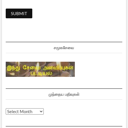
சமூகசேவை
முந்தைய பதிவுகள்
முந்தைய
பதிவுகள்