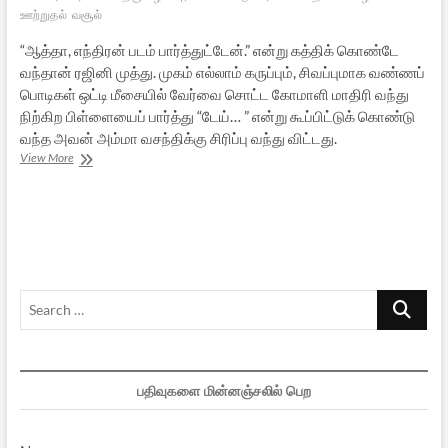
ஊற்றுதல்
வசூல்
“ஆத்தா, எந்திரன் படம் பார்த்துட்டேன்.” என்று கத்திக் கொண்டே
வந்தான் ரஜினி முத்து. முகம் எல்லாம் கருப்பும், சிவப்புமாக வண்ணப்
பொடிகள் ஒட்டி மீசையில் வேர்வை சொட்ட கோமாளி மாதிரி வந்து
நிற்கிற பிள்ளையைப் பார்த்து “டேய்… ” என்று கூப்பிட்டுக் கொண்டு
வந்த அவன் அம்மா வசந்திக்கு சிரிப்பு வந்து விட்டது.
மாயக்கரங்கள்
View More
(சிறுகதை)
Search
…
பதிவுகளை மின்னஞ்சலில் பெற