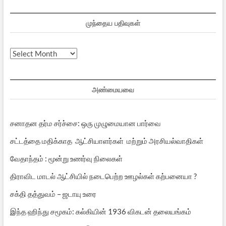
முந்தைய பதிவுகள்
முந்தைய
பதிவுகள்
அண்மையவை
சனாதன தர்ம சர்ச்சை: ஒரு முழுமையான பார்வை
சட்டத்தை மதிக்காத ஆட்சியாளர்கள் மற்றும் அரசியல்வாதிகள்
வேதாந்தம் : மூன்று உணர்வு நிலைகள்
திராவிட மாடல் ஆட்சியில் நடைபெற்ற ஊழல்கள் கற்பனையா ?
சக்தி தத்துவம் – ஜடாயு உரை
இந்த ஹிந்து சமூகம்: கல்கியின் 1936 விகடன் தலையங்கம்