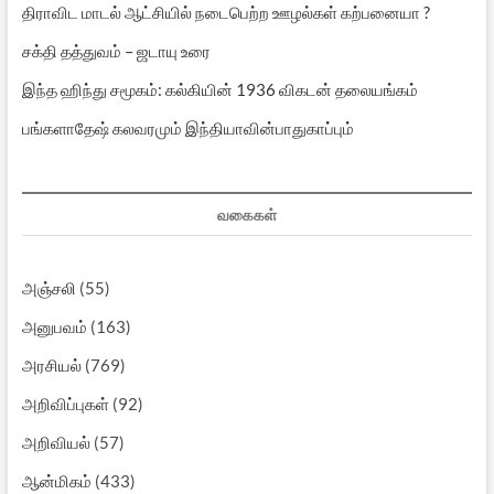
திராவிட மாடல் ஆட்சியில் நடைபெற்ற ஊழல்கள் கற்பனையா ?
சக்தி தத்துவம் – ஜடாயு உரை
இந்த ஹிந்து சமூகம்: கல்கியின் 1936 விகடன் தலையங்கம்
பங்களாதேஷ் கலவரமும் இந்தியாவின்பாதுகாப்பும்
வகைகள்
அஞ்சலி
(55)
அனுபவம்
(163)
அரசியல்
(769)
அறிவிப்புகள்
(92)
அறிவியல்
(57)
ஆன்மிகம்
(433)