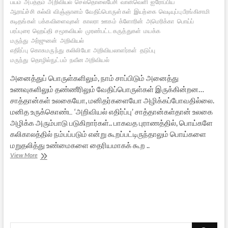
பயம்
அபத்தம்
அறிவியல்
செல்தொலைபேசி
வான்வெளி
ஐரோப்பிய
ஆராய்ச்சி
கல்வி
விஞ்ஞானம்
வேதிப்பொருள்கள்
இயற்கை
வெடியுப்பு பீரங்கிசாமி
கடிதங்கள்
பக்கவிளைவுகள்
காலரா
ஊகம்
க்ளோரின்
அமெரிக்கா
பொய்ப்
பரப்புரை
ஹெய்தி
சமூகவியல்
முரண்பட்ட கருத்துகள்
மயக்க
மருந்து
அர்ஜுனன்
அறிவியல்
எதிர்ப்பு
கொசுமருந்து
கலிலியோ
அறிவியலாளர்கள்
தடுப்பு
மருந்து
தொழில்நுட்பம்
நவீன அறிவியல்
அனைத்துப் பொருள்களிலும், நாம் சாப்பிடும் அனைத்து
உணவுகளிலும் தண்ணீரிலும் வேதிப்பொருள்கள் இருக்கின்றன…
சாத்தான்கள் உலகையோ, மனிதர்களையோ அழிக்கப்போவதில்லை.
மனித உருக்கொண்ட ‘அறிவியல் எதிர்ப்பு’ சாத்தான்கள்தான் உலகை
அழிக்க அரும்பாடு படுகிறார்கள்.. பாகவத புராணத்தில், பொய்களே
கலிகாலத்தில் நம்பப்படும் என்று கூறப்பட்டிருந்தாலும் பொய்களை
மறுதலித்து உண்மைகளை தைரியமாகக் கூற ..
பொய்கள்
View More
அறிவியலாக்கப்படும்
கலிகாலம்
–
3
[நிறைவுப்
பகுதி]
Search