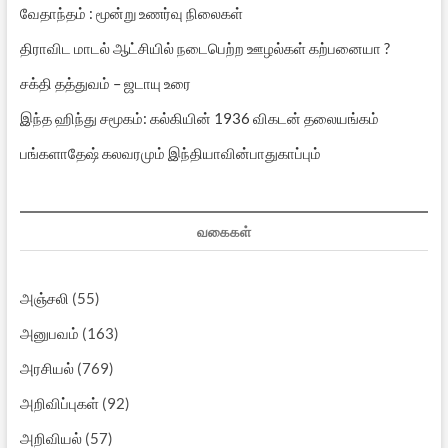
வேதாந்தம் : மூன்று உணர்வு நிலைகள்
திராவிட மாடல் ஆட்சியில் நடைபெற்ற ஊழல்கள் கற்பனையா ?
சக்தி தத்துவம் – ஜடாயு உரை
இந்த ஹிந்து சமூகம்: கல்கியின் 1936 விகடன் தலையங்கம்
பங்களாதேஷ் கலவரமும் இந்தியாவின்பாதுகாப்பும்
வகைகள்
அஞ்சலி
(55)
அனுபவம்
(163)
அரசியல்
(769)
அறிவிப்புகள்
(92)
அறிவியல்
(57)