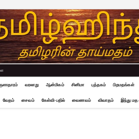
்ள
ுளாதாரம்
வரலாறு
ஆன்மிகம்
சினிமா
புத்தகம்
பிறமதங்கள்
வேதம்
சைவம்
கேள்வி-பதில்
வைணவம்
விவாதம்
இந்து மத