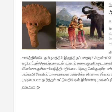
ஆன
ஆ
தி
கோ
ய
வ
காலத்திலேயே தமிழகத்தில் இருந்திருப்பதையும் அதன் உட்ப
வழிபாட்டில் தொடர்வதையும் நம்மால் காண முடிகிறது… உல
விலங்கை தன்னகப்படுத்தியதில்லை. அதை செய்த ஒரே பண்ப
பண்பாடு கோவில் யானைகளை பராமரிக்க சரிவான தீர்வை அ
முழுமையாக ஒழித்துக் கட்டுவதில் ஏன் இவ்வளவு முனைப்
ஆனைமுகனும்
View More
தமிழ்ப்பண்பாடும்