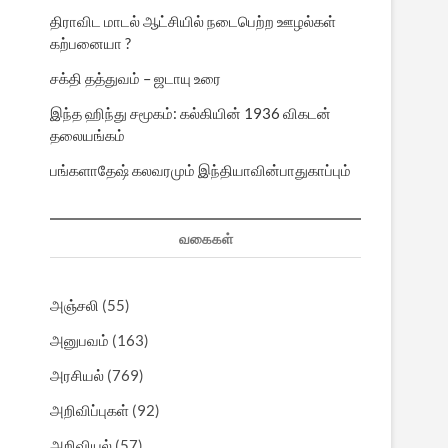
திராவிட மாடல் ஆட்சியில் நடைபெற்ற ஊழல்கள்
கற்பனையா ?
சக்தி தத்துவம் – ஜடாயு உரை
இந்த ஹிந்து சமூகம்: கல்கியின் 1936 விகடன்
தலையங்கம்
பங்களாதேஷ் கலவரமும் இந்தியாவின்பாதுகாப்பும்
வகைகள்
அஞ்சலி
(55)
அனுபவம்
(163)
அரசியல்
(769)
அறிவிப்புகள்
(92)
அறிவியல்
(57)