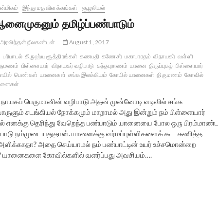
்மிகம்
இந்து மத விளக்கங்கள்
சூழலியல்
னைமுகனும் தமிழ்ப்பண்பாடும்
அரவிந்தன் நீலகண்டன்
August 1, 2017
பரிபாடல்
கிருஹ்ய சூத்திரங்கள்
கணபதி
கணேசர்
மகாபாரதம்
விநாயகர்
வள்ளி
ருமணம்
பிள்ளையார்
விநாயகர் வழிபாடு
கந்தபுராணம்
யானை
திருப்புகழ்
பிள்ளையார்
யில்
பெண்கள்
யானைகள்
சங்க இலக்கியம்
கோயில் யானைகள்
திருமணம்
கோவில்
ானைகள்
ிநாயகப் பெருமானின் வழிபாடு அதன் முன்னோடி வடிவில் சங்க
ொருளும் சடங்கியல் நோக்கமும் மாறாமல் அது இன்றும் நம் பிள்ளையார்
கில் எனக்கு தெரிந்து வேறெந்த பண்பாடும் யானையை போல ஒரு பிரம்மாண்
ாடு நம்முடையதுதான். யானைக்கு வர்மப்புள்ளிகளைக் கூட கணித்த
ளிக்காதா? அதை செய்யாமல் நம் பண்பாட்டின் உயர் உச்சமொன்றை
பு? யானைகளை கோவில்களில் வளர்ப்பது அவசியம்….