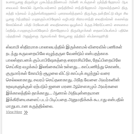
உபசாரபூஜை
திருவிழா
முகூர்த்த நிர்ணயம்
அக்னி
சடங்குகள்
மூர்த்தி ஹோமம்
ஆவர்த்
வைபவம்
கோயில்
ஆசார்ய வர்ணம்
தாந்திரீகம்
சாந்தி ஹோமம்
அநாவர்த்தனம்
திருக்கு
சுத்தி
உற்சவம்
ம்ருத்சங்கிரஹணம்
புனராவார்த்தனம்
திருக்குடநன்நீராட்டு விழா
சிவன்
பூஜை
அந்தரிதம்
மஹாகும்பாபிஷேகம்
வழிபாடு
கிராமசாந்தி
வைதிகர்கள்
கலசஸ்தாபன
கோயில்கள்
பக்தி
பிரவேசபலி
வைதிகசைவ ஒழுக்கம்
க்ருத ச்ரோர்ப்பணம்
சைவாகமம்
ச
ப்ரதிஷ்டா மஹாகும்பாபிஷேகம்
திசாஹோமம்
திருவிழாக்கள்
தைலாப்பியங்கம்
பதினெட்டு
பத்ததிகள்
அனுஜ்ஞை
ஆகமங்கள்
கோபூஜை
தந்திரம்
ஸ்பர்ஸாஹூதி
ஸ்வாமி ஸ்திரமாக பாலாலயத்தில் இருக்காமல் விரைவில் பணிகள்
நடந்து கருவறையிலே எழுந்தருள வேண்டும் என்பதற்காக
பாலஸ்தாபனக் கும்பாபிஷேகத்தை ஸரராசியிலே, தேய்பிறையிலே
செய்கிற வழக்கம் இலங்கையில் உள்ளது… காப்பணிந்து கொண்ட
குருமார்கள் கோயிற் சூழலை விட்டு காப்புக் கழற்றும் வரை
செல்லலாகாது. சவரம் செய்தலாகாது. அதே வேளை அவர்களின்
உறவுகளுக்குள் ஏற்படும் ஜனன மரண ஆசௌசமும் அவர்களை
இக்காலத்தில் தாக்காது… ஆனால் அதியுன்னதமான
இக்கிரியைகளைப் படம் பிடிப்பதை அனுமதிக்கக் கூடாது என்பதில்
மாறுபாடான கருத்தில்லை.
மகத்துவம்
View More
மிக்க
மஹாகும்பாபிஷேகம்