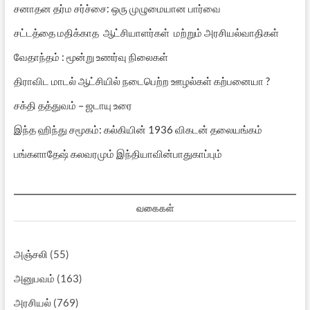
சனாதன தர்ம சர்ச்சை: ஒரு முழுமையான பார்வை
சட்டத்தை மதிக்காத ஆட்சியாளர்கள் மற்றும் அரசியல்வாதிகள்
வேதாந்தம் : மூன்று உணர்வு நிலைகள்
திராவிட மாடல் ஆட்சியில் நடைபெற்ற ஊழல்கள் கற்பனையா ?
சக்தி தத்துவம் – ஜடாயு உரை
இந்த ஹிந்து சமூகம்: கல்கியின் 1936 விகடன் தலையங்கம்
பங்களாதேஷ் கலவரமும் இந்தியாவின்பாதுகாப்பும்
வகைகள்
அஞ்சலி
(55)
அனுபவம்
(163)
அரசியல்
(769)