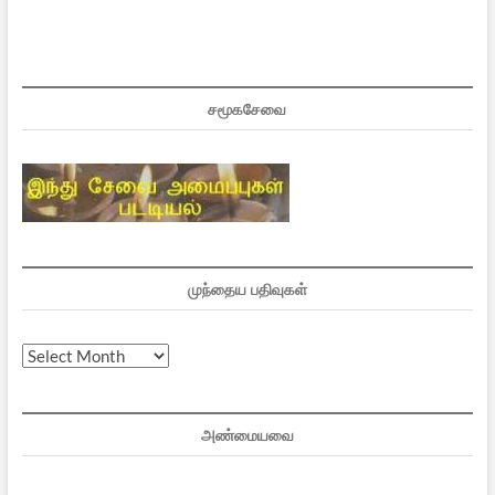
சமூகசேவை
முந்தைய பதிவுகள்
முந்தைய
பதிவுகள்
அண்மையவை