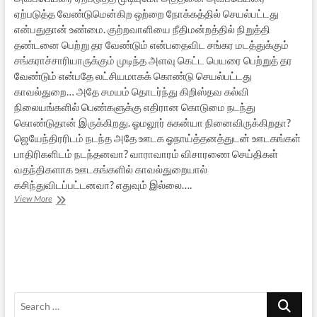
ஏற்படுத்த வேண்டுமென்கிற ஒற்றை நோக்கத்தில் செயல்பட்டது
என்பதுதான் உண்மை. குற்றவாளியை நீதிமன்றத்தில் நிறுத்தி
தண்டனை பெற்று தர வேண்டும் என்பதைவிட சங்கர மடத்துக்கும்
சங்கராச்சாரியாருக்கும் முடிந்த அளவு கெட்ட பெயரை பெற்றுத் தர
வேண்டும் என்பதே லட்சியமாகக் கொண்டு செயல்பட்டது
காவல்துறை… அதே சமயம் தொடர்ந்து கிறிஸ்தவ கல்வி
நிலையங்களில் பெண்களுக்கு எதிரான கொடுமை நடந்து
கொண்டுதான் இருக்கிறது. ஓமலூர் சுகன்யா நினைவிருக்கிறதா?
ஜெயேந்திரரிடம் நடந்த அதே ஊடக ஓநாய்த்தனத்துடன் ஊடகங்கள்
பாதிரிகளிடம் நடந்தனவா? வாராவாரம் விசாரணை செய்திகள்
வதந்திகளாக ஊடகங்களில் காவல்துறையால்
கசிந்துவிடப்பட்டனவா? எதுவும் இல்லை….
ஜெயேந்திரர்
View More
விடுதலை…
Search
…