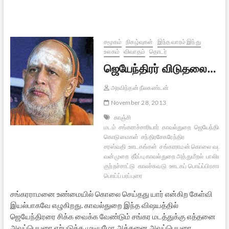
ஸ்ரீ
ஜெயேந்திர
சரஸ்வதி
சுவாமிகள்
சமூகம்
நிகழ்வுகள்
இந்த வாரம் இந்து
உலகம்
விவாதம்
தொடர்
ஜெயேந்திரர் விடுதலை…
அரவிந்தன் நீலகண்டன்
November 28, 2013
காஞ்சி
மடம்
சங்கராச்சாரியார்
காவல்துறை
ஜெயேந்திரர்
கொடுமைகள்
சந்திரசேகரேந்திர
சரஸ்வதி
ஊடகங்கள்
சங்கரராமன் கொலை வழக்க
வன்முறை
தீர்ப்பு காவல்துறை அத்துமீறல்
பாலியல்
குற்றச்சாட்டு
காலச்சுவடு
ஊடகப் பொய்ப்பிரசாரம்
பொய்ப் பரப்புரை
சங்கரராமனை உண்மையில் கொலை செய்தது யார் என்கிற கேள்வி
இயல்பாகவே எழுகிறது. காவல்துறை இந்த விஷயத்தில்
ஜெயேந்திரரை சிக்க வைக்க வேண்டும் சங்கர மடத்துக்கு எத்தனை
அவப்பெயரை ஏற்படுத்த முடியுமோ அத்தனை அவப்பெயரை