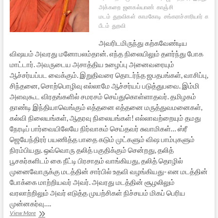
அக்கறை
ஜனகல்யாண்
காஞ்சி
மடம்
துறவிகள்
காமகோடி
சங்கராச்சாரியார்
காம
பீடம்
துறவி
அவரிடமிருந்து கற்கவேண்டிய
விஷயம் அவரது மனோபலம்தான். எந்த நிலையிலும் தளர்ந்து போக
மாட்டார். அவருடைய அசாத்திய உழைப்பு அனைவரையும்
ஆச்சர்யப்பட வைக்கும். இறுதிவரை தொடர்ந்த ஜபதபங்கள், வாசிப்பு,
சிந்தனை, சொற்பொழிவு எல்லாமே ஆச்சர்யப் படுத்துபவை. இம்மி
அளவுகூட விரதங்களில் சமரசம் செய்துகொள்ளாதவர். தமிழகம்
தாண்டி இந்தியாவெங்கும் எத்தனை எத்தனை மருத்துவமனைகள்,
கல்வி நிலையங்கள், ஆதரவு நிலையங்கள்! எல்லாவற்றையும் தமது
நேரடிப் பார்வையிலேயே நிர்வாகம் செய்தவர் சுவாமிகள்… ஸ்ரீ
ஜெயேந்திரர் பயணித்த பாதை கடும் முட்களும் விஷ பாம்புகளும்
நிரம்பியது. ஒவ்வொரு தலித் பகுதிக்கும் சென்றது, தலித்
பூசகர்களிடம் கை நீட்டி பிரசாதம் வாங்கியது, தலித் தொழில்
முனைவோருக்கு மடத்தின் சார்பில் உதவி வழங்கியது- என மடத்தின்
போக்கை மாற்றியவர் அவர். அவரது மடத்தின் சூழலிலும்
வரலாற்றிலும் அவர் எடுத்த முயற்சிகள் நிச்சயம் மிகப் பெரிய
முன்னகர்வு….
அஞ்சலி:
View More