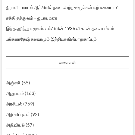
திராவிட மாடல் ஆட்சியில் நடைபெற்ற ஊழல்கள் கற்பனையா ?
சக்தி தத்துவம் – ஜடாயு உரை
இந்த ஹிந்து சமூகம்: கல்கியின் 1936 விகடன் தலையங்கம்
பங்களாதேஷ் கலவரமும் இந்தியாவின்பாதுகாப்பும்
வகைகள்
அஞ்சலி
(55)
அனுபவம்
(163)
அரசியல்
(769)
அறிவிப்புகள்
(92)
அறிவியல்
(57)