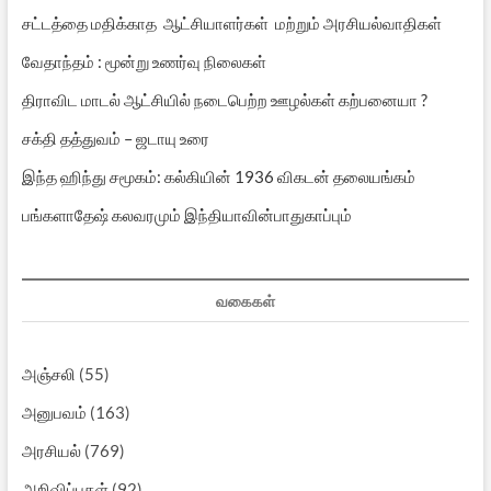
சட்டத்தை மதிக்காத ஆட்சியாளர்கள் மற்றும் அரசியல்வாதிகள்
வேதாந்தம் : மூன்று உணர்வு நிலைகள்
திராவிட மாடல் ஆட்சியில் நடைபெற்ற ஊழல்கள் கற்பனையா ?
சக்தி தத்துவம் – ஜடாயு உரை
இந்த ஹிந்து சமூகம்: கல்கியின் 1936 விகடன் தலையங்கம்
பங்களாதேஷ் கலவரமும் இந்தியாவின்பாதுகாப்பும்
வகைகள்
அஞ்சலி
(55)
அனுபவம்
(163)
அரசியல்
(769)
அறிவிப்புகள்
(92)