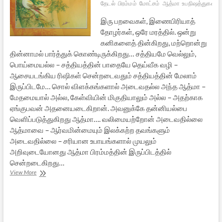
தேடல்
பிரம்மம்
மோட்சம்
ஆத்மா
உபநிஷத்துகள்
இரு பறவைகள், இணைபிரியாத்
தோழர்கள், ஒரே மரத்தில். ஒன்று
கனிகளைத் தின்கிறது, மற்றொன்று
தின்னாமல் பார்த்துக் கொண்டிருக்கிறது… சத்தியமே வெல்லும்,
பொய்மையல்ல – சத்தியத்தின் பாதையே தெய்வீக வழி –
ஆசையடங்கிய ரிஷிகள் சென்றடைவதும் சத்தியத்தின் மேலாம்
இருப்பிடமே… சொல் விளக்கங்களால் அடைவதல்ல அந்த ஆத்மா –
மேதமையால் அல்ல, கேள்வியின் மிகுதியாலும் அல்ல – அதற்காக
ஏங்குபவன் அதனையடைகிறான். அவனுக்கே தன்னியல்பை
வெளிப்படுத்துகிறது ஆத்மா…. வலிமையற்றோன் அடைவதில்லை
ஆத்மாவை – ஆர்வமின்மையும் இலக்கற்ற தவங்களும்
அடைவதில்லை – சரியான உபாயங்களால் முயலும்
அறிவுடையோனது ஆத்மா பிரம்மத்தின் இருப்பிடத்தில்
சென்றடைகிறது…
முண்டக
View More
உபநிஷதம்