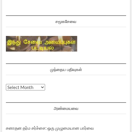
சமூகசேவை
முந்தைய பதிவுகள்
முந்தைய
பதிவுகள்
அண்மையவை
சனாதன தர்ம சர்ச்சை: ஒரு முழுமையான பார்வை