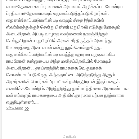
வாஸுதேவனாகவும் ராவணன் அவனால் அழிக்கப்பட வேண்டிய
ப்ரதிவாஸுதேவனாகவும் உருவகப்படுத்தப்படுகிறார்கள்.
ஜைனக்கோட்பாடுகளின் படி வாழும் சீதை இறந்தபின்
ஸ்வர்க்கத்துக்குச் சென்று பின்னர் மறுபிறவி எடுத்து மோக்ஷம்
அடைகிறாள். அப்படி வாழாத லக்ஷ்மணன் நரகத்திற்குச்
செல்லுகிறான். மறுபிறப்பில் அவன் சீர்திருத்தம் அடைந்து
மோக்ஷத்தை அடைவான் என்று நூல் சொல்லுகிறது.
ஜைனக்கோட்பாடுகளின் படி வாழ்ந்த உதாரண புருஷனாகிய
ராமபிரான் தன்னுடைய அந்த மனிதப்பிறவியில் மோக்ஷம்
அடைகிறான். .. தாய்லாந்தில் ராமகதை வெகுவாகக்
கொண்டாடப்படுகிறது. அந்த நாட்டை அடுத்தடுத்து ஆளும்
அரசர்களின் பெயர்கள் *ராம* என்ற விகுதியுடன் இருப்பதைக்
கவனிக்க வேண்டும். அடுத்தடுத்து தாய்லாந்தினை அரசாண்ட பல
மன்னர்களும் ராமகதையை அதிவிஸ்தாரமாக பற்பல நூற்களாக
எழுதியுள்ளனர்….
வால்மீகி
View More
ராமாயணமும்
“முன்னூறு
ராமகதைகளும்”:
ஓர்
அலசல்
அரசியல்