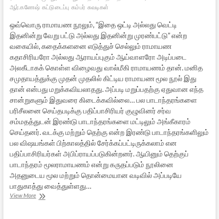
ஆர்.கணேஷ்
கட்டுடைப்பு
கம்பர்
சுவடிகள்
ஒவ்வொரு ராமாயண நூலும், “இதை ஒட்டி அல்லது வெட்டி
இதனின்று வேறு பட்டு அல்லது இதனின்று முரண்பட்டு” என்ற
வகையில், கதைக்களனை எடுத்துச் செல்லும் ராமாயண
கதாசிரியரோ அல்லது ஆராயப்புகும் ஆய்வாளரோ அடிப்படை
அலகீடாகக் கொள்ள விழைவது வால்மீகி ராமாயணம் தான். மனித
சமுதாயத்துக்கு முதன் முதலில் கிட்டிய ராமாயண மூல நூல் இது
தான் என்பது மறுக்கவியலாதது. அப்படி மறுப்பதற்கு ஏதுவான எந்த
சான்றுகளும் இதுவரை கிடைக்கவில்லை… பல பாடாந்தரங்களை
பரிசீலனை செய்தபடிக்கு பதிப்பாசிரியர் குழுவினர் சர்வ
சம்மதத்துடன் இரண்டு பாடாந்தரங்களை மட்டிலும் அங்கீகாரம்
செய்தனர். வடக்கு மற்றும் தெற்கு என்ற இரண்டு பாடாந்தரங்களிலும்
பல விஷயங்கள் பிற்காலத்தில் சேர்க்கப்பட்டிருக்கலாம் என
பதிப்பாசிரியர்கள் அபிப்ராயப்படுகின்றனர். ஆயினும் தெற்குப்
பாடாந்தரம் மூலராமாயணம் என்று கருதப்படும் நூலினை
அதனுடைய மூல மற்றும் தொன்மையான வடிவில் அப்படியே
பாதுகாத்து வைத்துள்ளது…
வால்மீகி
View More
ராமாயணமும்
“முன்னூறு