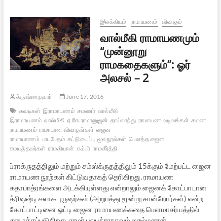
ராமகதைகளும்”:
ஓர்
அலசல்
இலக்கியம்
ராமாயணம்
விவாதம்
–
வால்மீகி ராமாயணமும்
3
“முன்னூறு
ராமகதைகளும்”: ஓர்
அலசல் – 2
க்ருஷ்ணகுமார்
June 17, 2016
சுவடிகள்
இராமாயணம்
சமணர்
வால்மீகி
இராமாயணம்
வால்மீகி
ஏ.கே.ராமானுஜன்
தாய்லாந்து
ராமாயண வடிவங்கள்
சமண
ராமாயணம்
ராமாயண விவாதங்கள்
ஜைன
ராமாயாணம்
பாடபேதம்
கட்டுடைப்பு
மூலநூல்கள்
பௌத்த ஜைன
சமயத்தவர்கள்
ராமகியான்
கம்பர்
ராமகீர்த்தி
ப்ராக்ருதத்திலும் மற்றும் சம்ஸ்க்ருதத்திலும் 15க்கும் மேற்பட்ட ஜைன
ராமாயண நூற்கள் கிட்டுவதாகத் தெரிகிறது. ராமாயண
கதாபாத்ரங்களை அடக்கியுள்ளது என்றாலும் ஜைனக் கோட்பாடான
த்ரிஷஷ்டி சலாக புருஷர்கள் (அறுபத்து மூன்று சான்றோர்கள்) என்ற
கோட்பாட்டினை ஒட்டி ஜைன ராமாயணக்கதை பௌமாசர்யத்தில்
சமைக்கப்படுகிறது. ராமர் பலபத்ரராகவும் லக்ஷ்மணன்