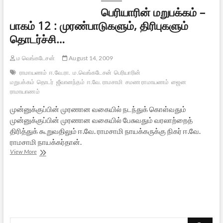
–
பெரியாரின் மறுபக்கம் –
2
பாகம் 12 : முரண்பாடுகளும், திரிபுகளும்
தொடர்ச்சி…
ம வெங்கடேசன்
August 14, 2009
ராமாயணம்
ஈ.வே.ரா.
ம.வெங்கடேசன்
பெரியாரின்
மறுபக்கம்
தொடர்
ஜீவானந்தம்
ஈ.வே. ராமசாமி
சமண ராமாயணம்
ஜைன
ராமாயாணம்
முன்னுக்குப்பின் முரணான வகையில் நடந்துக் கொள்வதும்
முன்னுக்குப்பின் முரணான வகையில் பேசுவதும் வரலாற்றைத்
திரித்துக் கூறுவதிலும் ஈ.வே. ராமசாமி நாயக்கருக்கு நிகர் ஈ.வே.
ராமசாமி நாயக்கர்தான்.
பெரியாரின்
View More
மறுபக்கம்
–
பாகம்
12
:
முரண்பாடுகளும்,
திரிபுகளும்
Search
தொடர்ச்சி…