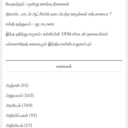
வேதாந்தம் : மூன்று உணர்வு நிலைகள்
திராவிட மாடல் ஆட்சியில் நடைபெற்ற ஊழல்கள் கற்பனையா ?
சக்தி தத்துவம் – ஜடாயு உரை
இந்த ஹிந்து சமூகம்: கல்கியின் 1936 விகடன் தலையங்கம்
பங்களாதேஷ் கலவரமும் இந்தியாவின்பாதுகாப்பும்
வகைகள்
அஞ்சலி
(55)
அனுபவம்
(163)
அரசியல்
(769)
அறிவிப்புகள்
(92)
அறிவியல்
(57)