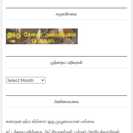
சமூகசேவை
முந்தைய பதிவுகள்
முந்தைய
பதிவுகள்
அண்மையவை
சனாதன தர்ம சர்ச்சை: ஒரு முழுமையான பார்வை
சட்டத்தை மதிக்காத ஆட்சியாளர்கள் மற்றும் அரசியல்வாதிகள்