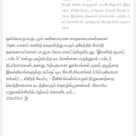
மோதி
தேசிய விருதுகள்
பாம்பே ஜெயஸ்ரீ
இந்திய 
அரசு
ஸ்ரீதர் வேம்பு
தமிழகம்
பிரதமர் மோதி
சாலம
அரசு
இயற்கை விவசாயி பாப்பம்மாள்
மத்திய அரசு
சுப்பிரமணியன்
தமிழ்நாடு
மோதி அரசு சாதனைகள
அரசு
ஒவ்வொரு வருடமும் உண்மையான சாதனையாளர்களை
அடையாளம் கண்டு கவுரவித்து வரும் நரேந்திர மோதி
தலைமையிலான பா.ஜ.க அரசு பாராட்டுக்குரியது. “இரண்டு ரூபாய்
டாக்டர்” என்று புகழ்பெற்ற வடசென்னை மருத்துவர் டாக்டர்
தி.வீரராகவன், தனது அற்புதமான ஓவியங்கள் மூலம் குழந்தை
இலக்கியங்களுக்கு உயிரூட்டிய கே.சி.சிவசங்கர் (அம்புலிமாமா
சங்கர்) … ஸ்ரீதர் வேம்பு – Zoho மென்பொருள் நிறுவனத்தை
வெற்றிகரமாக நடத்திவரும் தொழில்முனைவர். கிராமிய
மறுமலர்ச்சியில் ஆர்வம் கொண்டவர்…
பத்ம
View More
விருதுகள்
2021
(தமிழ்நாடு)