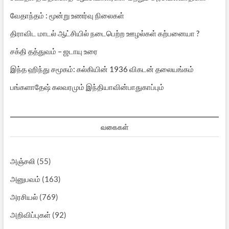
வேதாந்தம் : மூன்று உணர்வு நிலைகள்
திராவிட மாடல் ஆட்சியில் நடைபெற்ற ஊழல்கள் கற்பனையா ?
சக்தி தத்துவம் – ஜடாயு உரை
இந்த ஹிந்து சமூகம்: கல்கியின் 1936 விகடன் தலையங்கம்
பங்களாதேஷ் கலவரமும் இந்தியாவின்பாதுகாப்பும்
வகைகள்
அஞ்சலி
(55)
அனுபவம்
(163)
அரசியல்
(769)
அறிவிப்புகள்
(92)