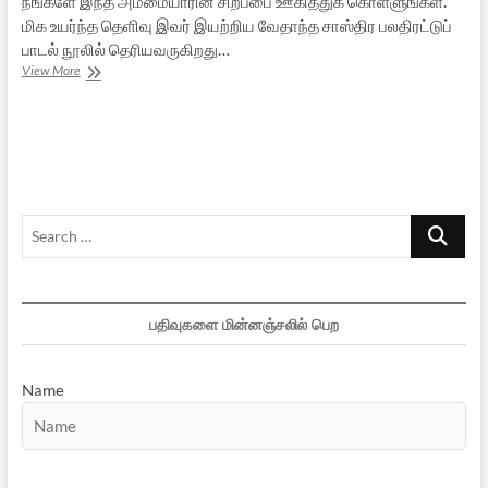
நீங்களே இந்த அம்மையாரின் சிறப்பை ஊகித்துக் கொள்ளுங்கள்.
மிக உயர்ந்த தெளிவு இவர் இயற்றிய வேதாந்த சாஸ்திர பலதிரட்டுப்
பாடல் நூலில் தெரியவருகிறது…
வேதாந்த
View More
ஞானி
மதுரை
சாது
நித்தியானந்தம்மாள்
Search
…
பதிவுகளை மின்னஞ்சலில் பெற
Name