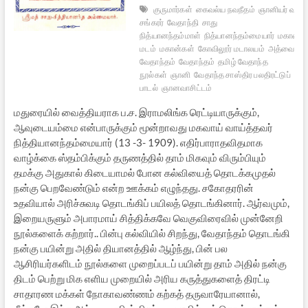
குருமார்கள்
கைவல்ய நவநீதம்
ஞானியர் வரலா
சங்கரர்
வேதாந்தி
சாது
நித்யானந்தம்மாள்
நித்யானந்தம்மையார்
மகான்
க
மடம்
மகான்கள்
கோவிலூர் மடாலயம்
அத்வைதம்
வேதாந்தம்
வேதாந்தம்
தமிழ் வேதாந்த
நூல்கள்
ஞானி
வேதாந்த சாஸ்திர பலதிரட்டுப்
பாடல்
ஞானவாசிட்டம்
மதுரையில் வைத்தியராக ப.ச. இராமலிங்க ரெட்டியாருக்கும்,
ஆவுடையம்மை என்பாருக்கும் மூன்றாவது மகவாய் வாய்த்தவர்
நித்தியானந்தம்மையார் (13 -3- 1909). எதிர்பாராதவிதமாக
வாழ்க்கை ஸ்தம்பிக்கும் தருணத்தில் தாம் மிகவும் விரும்பியும்
தமக்கு அதுகால் கிடையாமல் போன கல்வியைத் தொடக்கமுதல்
நன்கு பெறவேண்டும் என்ற ஊக்கம் எழுந்தது. சகோதரரின்
உதவியால் அரிச்சுவடி தொடங்கிப் பயிலத் தொடங்கினார். ஆர்வமும்,
இறையருளும் அபாரமாய் சித்திக்கவே வெகுவிரைவில் முன்னேறி
நூல்களைக் கற்றார்.. பின்பு கல்வியில் சிறந்து, வேதாந்தம் தொடங்கி
நன்கு பயின்று அதில் தியானத்தில் ஆழ்ந்து, பின் பல
ஆசிரியர்களிடம் நூல்களை முறைப்படப் பயின்று தாம் அதில் நன்கு
திடம் பெற்று மிக எளிய முறையில் அரிய கருத்துகளைத் திரட்டி
சாதாரண மக்கள் நோகாவண்ணம் கற்கத் தருவாரேயானால்,