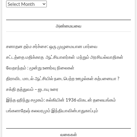
முந்தைய
பதிவுகள்
அண்மையவை
சனாதன தர்ம சர்ச்சை: ஒரு முழுமையான பார்வை
சட்டத்தை மதிக்காத ஆட்சியாளர்கள் மற்றும் அரசியல்வாதிகள்
வேதாந்தம் : மூன்று உணர்வு நிலைகள்
திராவிட மாடல் ஆட்சியில் நடைபெற்ற ஊழல்கள் கற்பனையா ?
சக்தி தத்துவம் – ஜடாயு உரை
இந்த ஹிந்து சமூகம்: கல்கியின் 1936 விகடன் தலையங்கம்
பங்களாதேஷ் கலவரமும் இந்தியாவின்பாதுகாப்பும்
வகைகள்