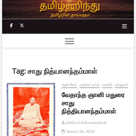
Skip
to
content
facebook
twitter
Tag:
சாது நித்யானந்தம்மாள்
ஆன்மிகம்
வழிகாட்டிகள்
மகளிர்
தத்துவம்
வேதாந்த ஞானி மதுரை
சாது
நித்தியானந்தம்மாள்
ஸ்ரீரங்கம் வி மோகனரங்கன்
January 26, 2018