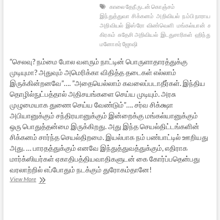
காலை தேநீருடன் கொஞ்சம்
இந்துத்துவா
சிக்கனம்
அறிவியல்
நம்பி நாராயண
அறிவியல்
இஸ்ரோ
விண்வெளி
மங்கல்யான்
சந்த
கிரகம்
சுதேசி அறிவியல்
இடதுசாரிகள்
ஹிந்துத்த
மனோகர் ஜோஷி
“செலவு? நம்மை போல வளரும் நாட்டின் பொருளாதாரத்துக்கு
முடியுமா? அதுவும் அமெரிக்கா விதித்த தடைகள் எல்லாம்
இருக்கின்றனவே”…. ”அதையெல்லாம் கவலைப்படாதீர்கள். இந்திய
தொழில்நுட்பத்தால் அதிசயங்களை செய்ய முடியும். அரசு
முழுமையாக துணை செய்ய வேண்டும்”…. சர்வ சிக்க்ஷா
அபியானுக்கும் சந்திரயானுக்கும் இன்றைக்கு மங்கல்யானுக்கும்
ஒரு பொதுத்தன்மை இருக்கிறது. அது இந்த செயல்திட்டங்களின்
சிக்கனம் சார்ந்த செயல்திறமை. இயல்பாக நம் பண்பாட்டில் ஊறியது
அது. … பாரதத்துக்கும் எனவே இந்துத்துவத்துக்கும், எதிராக
மார்க்ஸியர்கள் ஏகாதிபத்தியவாதிகளுடன் கை கோர்ப்பதென்பது
வரலாற்றில் எப்போதும் நடக்கும் துரோகம்தானே!
மங்கல்யானும்
View More
மறக்கப்பட்ட
மனிதர்களும்