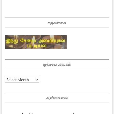
சமூகசேவை
முந்தைய பதிவுகள்
முந்தைய
பதிவுகள்
அண்மையவை