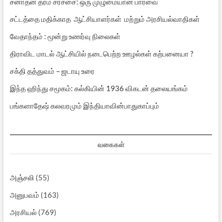
சனாதன தர்ம சர்ச்சை: ஒரு முழுமையான பார்வை
சட்டத்தை மதிக்காத ஆட்சியாளர்கள் மற்றும் அரசியல்வாதிகள்
வேதாந்தம் : மூன்று உணர்வு நிலைகள்
திராவிட மாடல் ஆட்சியில் நடைபெற்ற ஊழல்கள் கற்பனையா ?
சக்தி தத்துவம் – ஜடாயு உரை
இந்த ஹிந்து சமூகம்: கல்கியின் 1936 விகடன் தலையங்கம்
பங்களாதேஷ் கலவரமும் இந்தியாவின்பாதுகாப்பும்
வகைகள்
அஞ்சலி
(55)
அனுபவம்
(163)
அரசியல்
(769)