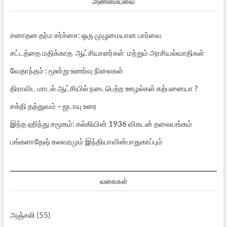
அண்மையவை
சனாதன தர்ம சர்ச்சை: ஒரு முழுமையான பார்வை
சட்டத்தை மதிக்காத ஆட்சியாளர்கள் மற்றும் அரசியல்வாதிகள்
வேதாந்தம் : மூன்று உணர்வு நிலைகள்
திராவிட மாடல் ஆட்சியில் நடைபெற்ற ஊழல்கள் கற்பனையா ?
சக்தி தத்துவம் – ஜடாயு உரை
இந்த ஹிந்து சமூகம்: கல்கியின் 1936 விகடன் தலையங்கம்
பங்களாதேஷ் கலவரமும் இந்தியாவின்பாதுகாப்பும்
வகைகள்
அஞ்சலி
(55)