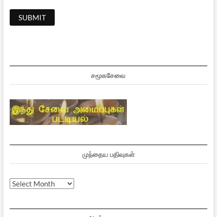
சமூகசேவை
முந்தைய பதிவுகள்
முந்தைய
பதிவுகள்