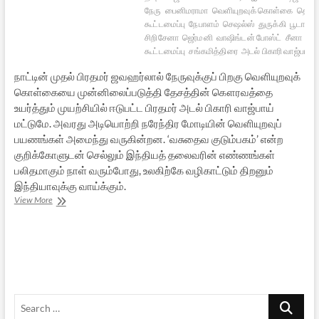
நேரு
பைனிமராமா
வெளியுறவுக் கொள்கை
தென் 
கூட்டமைப்பு
நேபாளம்
செஷல்ஸ்
துருக்கி
பூடான்
சிறிசேனா
ஜெர்மனி
வாஷிங்டன் போஸ்ட்
சீனா
ரணி
கூட்டமைப்பு
சங்கமித்திரை
அடல் பிகாரி வாஜ்பாய்
நாட்டின் முதல் பிரதமர் ஜவஹர்லால் நேருவுக்குப் பிறகு வெளியுறவுக்
கொள்கையை முன்னிலைப்படுத்தி தேசத்தின் கௌரவத்தை
உயர்த்தும் முயற்சியில் ஈடுபட்ட பிரதமர் அடல் பிகாரி வாஜ்பாய்
மட்டுமே. அவரது அடியொற்றி நரேந்திர மோடியின் வெளியுறவுப்
பயணங்கள் அமைந்து வருகின்றன. ‘வசுதைவ குடும்பகம்’ என்ற
குறிக்கோளுடன் செல்லும் இந்தியத் தலைவரின் எண்ணங்கள்
பலிதமாகும் நாள் வரும்போது, உலகிற்கே வழிகாட்டும் திறனும்
இந்தியாவுக்கு வாய்க்கும்.
வளரும்
View More
பாரதத்தின்
உலக
மேலாண்மை
Search
…