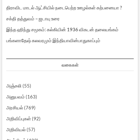
திராவிட மாடல் ஆட்சியில் நடைபெற்ற ஊழல்கள் கற்பனையா ?
சக்தி தத்துவம் – ஜடாயு உரை
இந்த ஹிந்து சமூகம்: கல்கியின் 1936 விகடன் தலையங்கம்
பங்களாதேஷ் கலவரமும் இந்தியாவின்பாதுகாப்பும்
வகைகள்
அஞ்சலி
(55)
அனுபவம்
(163)
அரசியல்
(769)
அறிவிப்புகள்
(92)
அறிவியல்
(57)