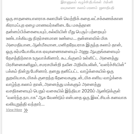
இராணுவம்
எழுச்சி தீபங்கள்
அக்னி
ஏவுகணை
கலாம் மரணம்
ஜனாதிபதி
ஒரு சாதனையாளராக கலாமின் வெற்றிக் கதை லட்சக்கணக்கான
கிராமப்புற ஏழை மாணவர்களிடையே மகத்தான
தன்னம்பிக்கையையும், கல்வியின் மீது பெரும் பற்றையும்
உண்டாக்கியது நிதர்சனமான உண்மை… தன்னளவில் மிக
அமைதியான, ஆன்மீகமான, மனிதநேயராக இருந்த கலாம் தான்,
ஒரு கர்மயோகியாக ஏவுகணைகளையும் அணு ஆயுதங்களையும்
தேசத்திற்காக உருவாக்கினார். கூடங்குளம் உள்ளிட்ட அனைத்து
பிரசினைகளிலும், சமரசமின்றி நவீன அறிவியலின், “வளர்ச்சியின்”
பக்கம் நின்று பேசினார். தனது தனிப்பட்ட வாழ்க்கையில் ஒரு
துறவியாக, மிகக் குறைந்த தேவைகளுடன், மிக எளிய வாழ்க்கை
வாழ்ந்த கலாம் தான், அனைத்து மக்களும் அனைத்து
வசதிகளையும் பெறும் வகையில் இந்தியா 2020ம் ஆண்டுக்குள்
“வளர்ந்த நாடாக” ஆக வேண்டும் என்பதை ஒரு இலட்சியக் கனவாக
வலியுறுத்தி வந்தார்…
அஞ்சலி:
View More
அப்துல்
கலாம்