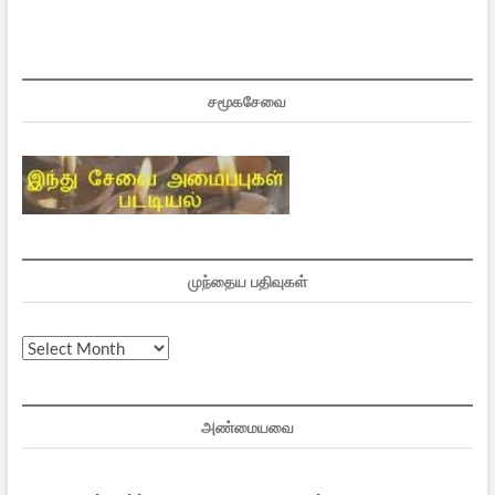
சமூகசேவை
முந்தைய பதிவுகள்
முந்தைய
பதிவுகள்
அண்மையவை