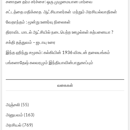
சனாதன தர்ம சர்ச்சை: ஒரு முழுமையான பார்வை
சட்டத்தை மதிக்காத ஆட்சியாளர்கள் மற்றும் அரசியல்வாதிகள்
வேதாந்தம் : மூன்று உணர்வு நிலைகள்
திராவிட மாடல் ஆட்சியில் நடைபெற்ற ஊழல்கள் கற்பனையா ?
சக்தி தத்துவம் – ஜடாயு உரை
இந்த ஹிந்து சமூகம்: கல்கியின் 1936 விகடன் தலையங்கம்
பங்களாதேஷ் கலவரமும் இந்தியாவின்பாதுகாப்பும்
வகைகள்
அஞ்சலி
(55)
அனுபவம்
(163)
அரசியல்
(769)