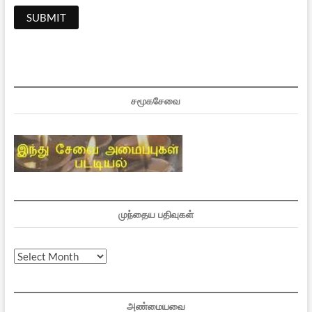
சமூகசேவை
முந்தைய பதிவுகள்
முந்தைய
பதிவுகள்
அண்மையவை