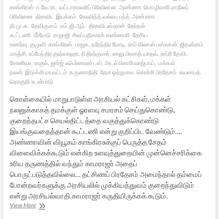
காங்கிரஸ்
ஈ.வே.ரா.
வட்டாரவவரிப் பிரிவினன
அண்ணா
மொழிவாரி மாநிலப்
பிரிவினை
திராவிட இயக்கம்
கோவிந்த் வல்லப பந்த்
அண்ணா
தி.மு.க.
தேவிகுளம்
எம்.ஜி.ஆர்.
திராவிடஸ்தான்
தேர்தல்
கூட்டணி
பீர்மேடு
ராஜாஜி
சிலப்பதிகாரக் கண்ணகி
தேசிய
உணர்வு
குமுளி
காங்கிரஸ், பாஜக, நரேந்திர மோடி, ராம் விலாஸ் பஸ்வான், ஜிதன்ராம்
மாஞ்சி, உப்பேந்திர குஷ்வாஹா, நிதிஷ்குமார், லாலு பிரசாத் யாதவ், ராப்ரி தேவி,
சோனியா, ராகுல், ஜார்ஜ் ஃபெர்னாண்டஸ், அடல் பிகாரி வாஜ்பாய்,
மக்கள்
நலன்
இடுக்கி மாவட்டம்
கருணாநிதி
தேச ஒற்றுமை
கொச்சி பிரதேசம்
சுயலாபத்
தொகுதி உடன்பாடு
கொள்கையில் மாறுபாடுள்ள அரசியல் கட்சிகள், மக்கள்
நலனுக்காகத் தமக்குள் ஓரளவு சமரசம் செய்துகொண்டு,
குறைந்தபட்ச செயல்திட்டத்தை வகுத்துக்கொண்டு
இயங்குவதைத்தான் கூட்டணி என்று குறிப்பிட வேண்டும்….
அண்ணாவின் வியூகம் காங்கிரசுக்குப் பெருத்த சேதம்
விளைவிக்கக்கூடும் என்கிற உளவுத்துறையின் முன்னெச்சரிக்கை
உரிய தருணத்தில் வந்தும் காமராஜர் அதைப்
பொருட்படுத்தவில்லை… தட்சிணப் பிரதேசம் அமைந்தால் தம்மைப்
போன்றவர்களுக்கு அரசியலில் முக்கியத்துவம் குறைந்துவிடும்
என்று அரசியல்வாதி காமராஜர் கருதியிருக்கக் கூடும்.
காமராஜர்
View More
என்கிற