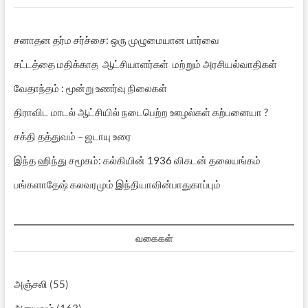
சனாதன தர்ம சர்ச்சை: ஒரு முழுமையான பார்வை
சட்டத்தை மதிக்காத ஆட்சியாளர்கள் மற்றும் அரசியல்வாதிகள்
வேதாந்தம் : மூன்று உணர்வு நிலைகள்
திராவிட மாடல் ஆட்சியில் நடைபெற்ற ஊழல்கள் கற்பனையா ?
சக்தி தத்துவம் – ஜடாயு உரை
இந்த ஹிந்து சமூகம்: கல்கியின் 1936 விகடன் தலையங்கம்
பங்களாதேஷ் கலவரமும் இந்தியாவின்பாதுகாப்பும்
வகைகள்
அஞ்சலி
(55)
அனுபவம்
(163)