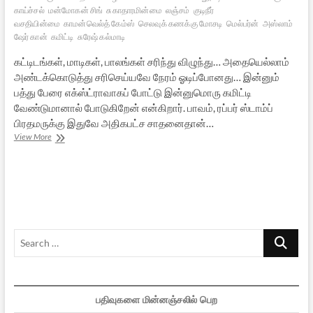
காய்ச்சல்
மன்மோகன் சிங்
சுகாதாரமின்மை
லஞ்சம்
குடிநீர்
வசதியின்மை
காமன்வெல்த் கேம்ஸ்
செலவுக் கணக்கு மோசடி
மெல்பர்ன்
அஸ்லாம்
ஷேர் கான்
கமிட்டி
சுரேஷ் கல்மாடி
கட்டிடங்கள், மாடிகள், பாலங்கள் சரிந்து விழுந்து… அதையெல்லாம்
அண்டக்கொடுத்து சரிசெய்யவே நேரம் ஓடிப்போனது… இன்னும்
பத்து பேரை எக்ஸ்ட்ராவாகப் போட்டு இன்னுமொரு கமிட்டி
வேண்டுமானால் போடுகிறேன் என்கிறார். பாவம், ரப்பர் ஸ்டாம்ப்
பிரதமருக்கு இதுவே அதிகபட்ச சாதனைதான்…
என்ன,
View More
விளையாடறாங்களா?!
Search
…
பதிவுகளை மின்னஞ்சலில் பெற